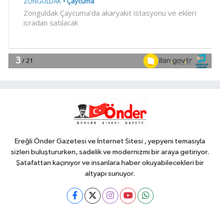
16:47
Osmangazi'de geleceğin
yüzücüleri sertifikalarını aldı
YAŞAM
16:45
Avrupa Drama Buluşmaları
gençleri İzmir'de
YAŞAM
16:30
Minik Hazar Ali, ilk kez 'anne'
dedi
Ereğli Önder Gazetesi ve İnternet Sitesi , yepyeni temasıyla
sizleri buluştururken, sadelik ve modernizmi bir araya getiriyor.
Şatafattan kaçınıyor ve insanlara haber okuyabilecekleri bir
altyapı sunuyor.