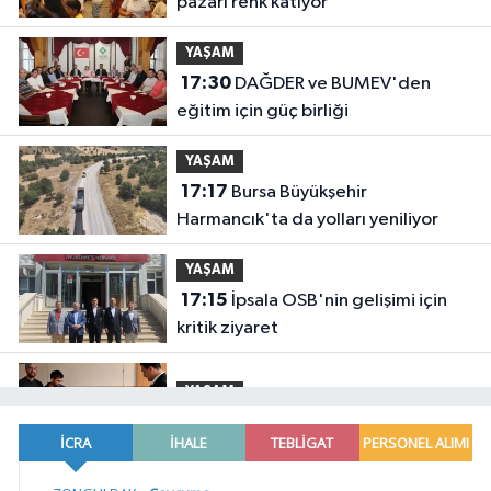
pazarı renk katıyor
YAŞAM
17:30
DAĞDER ve BUMEV'den
eğitim için güç birliği
YAŞAM
17:17
Bursa Büyükşehir
Harmancık'ta da yolları yeniliyor
YAŞAM
17:15
İpsala OSB'nin gelişimi için
kritik ziyaret
YAŞAM
17:00
Ağrı'da toplu sünnet şöleni
YAŞAM