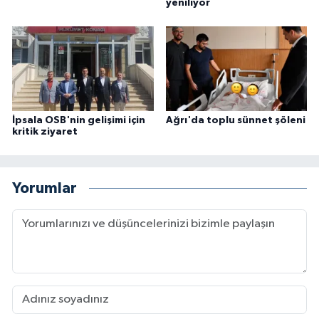
yeniliyor
İpsala OSB'nin gelişimi için
Ağrı'da toplu sünnet şöleni
kritik ziyaret
Yorumlar