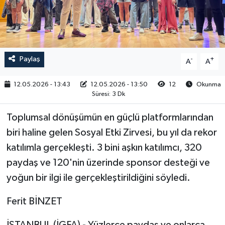
RESMİ İLAN
Paylaş
-
+
A
A
12.05.2026 - 13:43
12.05.2026 - 13:50
12
Okunma
Süresi: 3 Dk
Toplumsal dönüşümün en güçlü platformlarından
biri haline gelen Sosyal Etki Zirvesi, bu yıl da rekor
katılımla gerçekleşti. 3 bini aşkın katılımcı, 320
paydaş ve 120'nin üzerinde sponsor desteği ve
yoğun bir ilgi ile gerçekleştirildiğini söyledi.
Ferit BİNZET