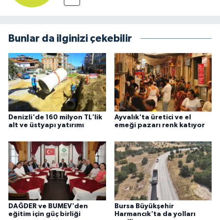
Bunlar da ilginizi çekebilir
Denizli'de 160 milyon TL'lik
Ayvalık'ta üretici ve el
alt ve üstyapı yatırımı
emeği pazarı renk katıyor
DAĞDER ve BUMEV'den
Bursa Büyükşehir
eğitim için güç birliği
Harmancık'ta da yolları