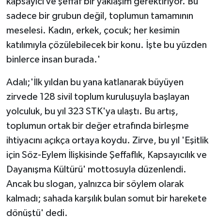
kapsayıcı ve şeffaf bir yaklaşım gerektiriyor. Bu
sadece bir grubun değil, toplumun tamamının
meselesi. Kadın, erkek, çocuk; her kesimin
katılımıyla çözülebilecek bir konu. İşte bu yüzden
binlerce insan burada.'
Adalı;'İlk yıldan bu yana katlanarak büyüyen
zirvede 128 sivil toplum kuruluşuyla başlayan
yolculuk, bu yıl 323 STK'ya ulaştı. Bu artış,
toplumun ortak bir değer etrafında birleşme
ihtiyacını açıkça ortaya koydu. Zirve, bu yıl 'Eşitlik
için Söz-Eylem İlişkisinde Şeffaflık, Kapsayıcılık ve
Dayanışma Kültürü' mottosuyla düzenlendi.
Ancak bu slogan, yalnızca bir söylem olarak
kalmadı; sahada karşılık bulan somut bir harekete
dönüştü' dedi.