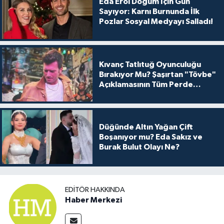
Eda Erol Doğum İçin Gün
Sayıyor: Karnı Burnunda İlk
Pozlar Sosyal Medyayı Salladı!
Kıvanç Tatlıtuğ Oyunculuğu
Bırakıyor Mu? Şaşırtan "Tövbe"
Açıklamasının Tüm Perde
Arkası
Düğünde Altın Yağan Çift
Boşanıyor mu? Eda Sakız ve
Burak Bulut Olayı Ne?
EDITÖR HAKKINDA
Haber Merkezi