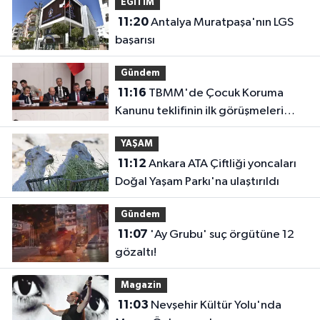
EĞİTİM
11:20
Antalya Muratpaşa'nın LGS
başarısı
Gündem
11:16
TBMM'de Çocuk Koruma
Kanunu teklifinin ilk görüşmeleri
tamamlandı
YAŞAM
11:12
Ankara ATA Çiftliği yoncaları
Doğal Yaşam Parkı'na ulaştırıldı
Gündem
11:07
'Ay Grubu' suç örgütüne 12
gözaltı!
Magazin
11:03
Nevşehir Kültür Yolu'nda