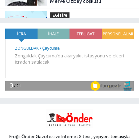
Merve Özbey coşkusu
EĞİTİM
11:00
TÜBİTAK'tan lisansüstü
araştırmacılara performans bursu
çağrısı
YAŞAM
10:56
Ayvalık, Tarihi Gümrük
Meydanı'na kavuştu
YAŞAM
10:53
Daha yeşil Milas için yoğun
çalışma
YAŞAM
10:50
İzmir Karabağlar'da
Gazeteci Barış Selçuk saygıyla anıldı
Ereğli Önder Gazetesi ve İnternet Sitesi , yepyeni temasıyla