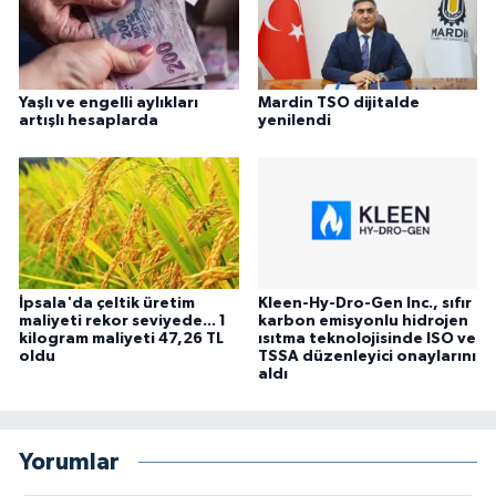
Yaşlı ve engelli aylıkları
Mardin TSO dijitalde
artışlı hesaplarda
yenilendi
İpsala'da çeltik üretim
Kleen-Hy-Dro-Gen Inc., sıfır
maliyeti rekor seviyede... 1
karbon emisyonlu hidrojen
kilogram maliyeti 47,26 TL
ısıtma teknolojisinde ISO ve
oldu
TSSA düzenleyici onaylarını
aldı
Yorumlar