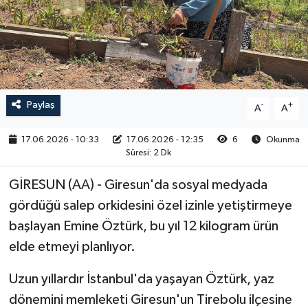
RESMİ İLAN
Paylaş
-
+
A
A
17.06.2026 - 10:33
17.06.2026 - 12:35
6
Okunma
Süresi: 2 Dk
GİRESUN (AA) - Giresun'da sosyal medyada
gördüğü salep orkidesini özel izinle yetiştirmeye
başlayan Emine Öztürk, bu yıl 12 kilogram ürün
elde etmeyi planlıyor.
Uzun yıllardır İstanbul'da yaşayan Öztürk, yaz
dönemini memleketi Giresun'un Tirebolu ilçesine