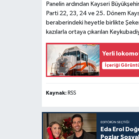
Panelin ardından Kayseri Büyükşehi
Parti 22, 23, 24 ve 25. Dönem Kayse
beraberindeki heyetle birlikte Şeker
kazılarla ortaya çıkarılan Keykubad
Yerli lokomo
İçeriği Görünt
Kaynak:
RSS
EDITÖRÜN SEÇTIĞI
Eda Erol Doğu
Pozlar Sosyal