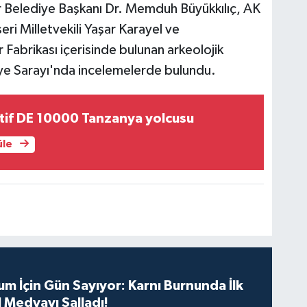
r Belediye Başkanı Dr. Memduh Büyükkılıç, AK
ri Milletvekili Yaşar Karayel ve
 Fabrikası içerisinde bulunan arkeolojik
iye Sarayı'nda incelemelerde bulundu.
tif DE 10000 Tanzanya yolcusu
üle
m İçin Gün Sayıyor: Karnı Burnunda İlk
 Medyayı Salladı!