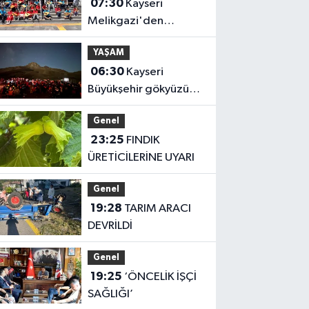
07:30
Kayseri
Melikgazi'den
ücretsiz yaz kursları
YAŞAM
06:30
Kayseri
Büyükşehir gökyüzü
tutkunlarını Erciyes'te
Genel
buluşturacak
23:25
FINDIK
ÜRETİCİLERİNE UYARI
Genel
19:28
TARIM ARACI
DEVRİLDİ
Genel
19:25
‘ÖNCELİK İŞÇİ
SAĞLIĞI’