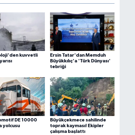
oji'den kuvvetli
Ersin Tatar'dan Memduh
yarısı
Büyükkılıç'a 'Türk Dünyası'
tebriği
komotif DE 10000
Büyükçekmece sahilinde
a yolcusu
toprak kayması! Ekipler
çalışma başlattı