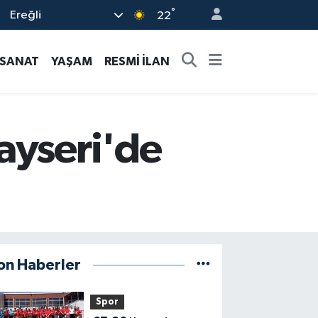
°
Ereğli
22
-SANAT
YAŞAM
RESMİ İLAN
ayseri'de
on Haberler
Spor