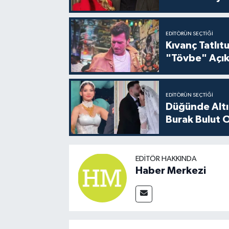
EDITÖRÜN SEÇTIĞI
Kıvanç Tatlı
"Tövbe" Açık
EDITÖRÜN SEÇTIĞI
Düğünde Altı
Burak Bulut O
EDITÖR HAKKINDA
Haber Merkezi