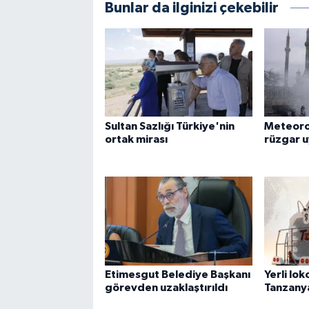
Bunlar da ilginizi çekebilir
Sultan Sazlığı Türkiye'nin
Meteorol
ortak mirası
rüzgar u
Etimesgut Belediye Başkanı
Yerli lo
görevden uzaklaştırıldı
Tanzany