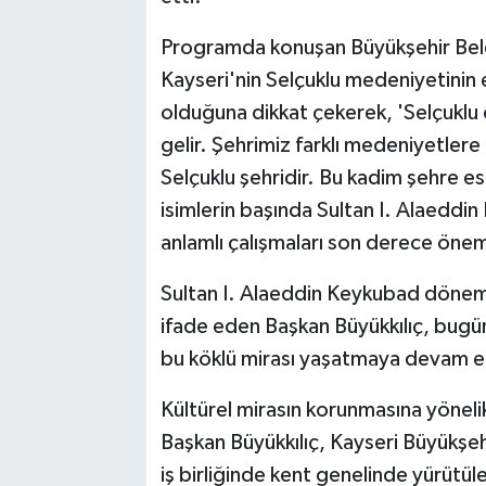
Programda konuşan Büyükşehir Bele
Kayseri'nin Selçuklu medeniyetinin en
olduğuna dikkat çekerek, 'Selçuklu d
gelir. Şehrimiz farklı medeniyetlere 
Selçuklu şehridir. Bu kadim şehre es
isimlerin başında Sultan I. Alaedd
anlamlı çalışmaları son derece öne
Sultan I. Alaeddin Keykubad dönemin
ifade eden Başkan Büyükkılıç, bugün
bu köklü mirası yaşatmaya devam et
Kültürel mirasın korunmasına yöneli
Başkan Büyükkılıç, Kayseri Büyükşehi
iş birliğinde kent genelinde yürütüle