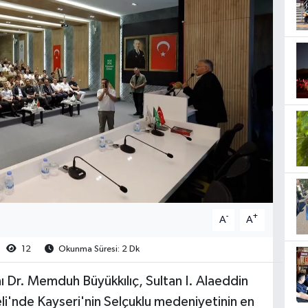
-
+
A
A
12
Okunma Süresi: 2 Dk
 Dr. Memduh Büyükkılıç, Sultan I. Alaeddin
'nde Kayseri'nin Selçuklu medeniyetinin en