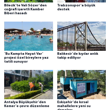
Bilecik'te Vali Sözer'den
Trabzonspor'a büyük
coğrafi işaretli Kamber
destek
Biberi hasadı
'Bu Kampta Hayat Var'
Balıkesir'de kıyılar anlık
projesi özel bireylere yaz
takip ediliyor
tatili sunuyor
Antalya Büyükşehir'den
Eskişehir'de kırsal
Kemer'e çevre düzenleme
mahallelere yeni su
depoları