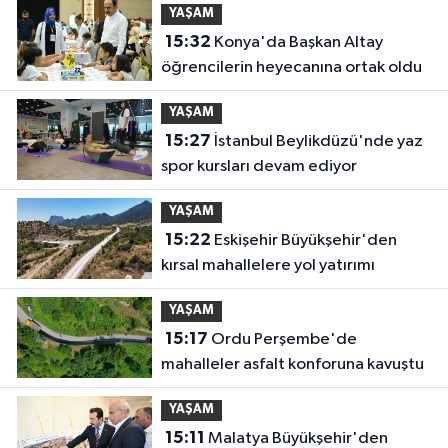
YAŞAM
15:32
Konya'da Başkan Altay
öğrencilerin heyecanına ortak oldu
YAŞAM
15:27
İstanbul Beylikdüzü'nde yaz
spor kursları devam ediyor
YAŞAM
15:22
Eskişehir Büyükşehir'den
kırsal mahallelere yol yatırımı
YAŞAM
15:17
Ordu Perşembe'de
mahalleler asfalt konforuna kavuştu
YAŞAM
15:11
Malatya Büyükşehir'den