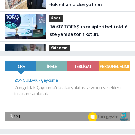
Hekimhan'a dev yatırım
Spor
15:07
TOFAŞ'ın rakipleri belli oldu!
İşte yeni sezon fikstürü
Gündem
15:02
6 milyon emekliyi
ilgilendiriyor... Emekli aylığı fark
ödemeleri 7 Ağustos'ta hesaplarda
EKONOMİ
14:57
Kuru meyve sektörü
Ankara'dan destek istedi
YAŞAM
14:52
Sakarya Büyükşehir'den
çocuklara yaz neşesi