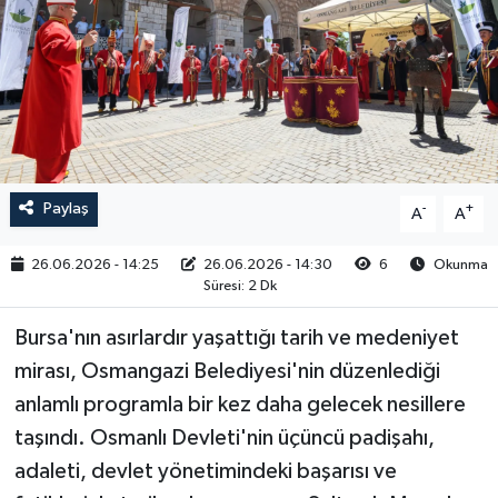
RESMİ İLAN
Paylaş
-
+
A
A
26.06.2026 - 14:25
26.06.2026 - 14:30
6
Okunma
Süresi: 2 Dk
Bursa'nın asırlardır yaşattığı tarih ve medeniyet
mirası, Osmangazi Belediyesi'nin düzenlediği
anlamlı programla bir kez daha gelecek nesillere
taşındı. Osmanlı Devleti'nin üçüncü padişahı,
adaleti, devlet yönetimindeki başarısı ve