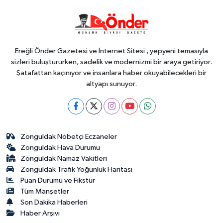
YAŞAM
14:49
Manisa Kula'da sıcak asfalt
tamamlandı
Ereğli Önder Gazetesi ve İnternet Sitesi , yepyeni temasıyla
sizleri buluştururken, sadelik ve modernizmi bir araya getiriyor.
Şatafattan kaçınıyor ve insanlara haber okuyabilecekleri bir
altyapı sunuyor.
Zonguldak Nöbetçi Eczaneler
Zonguldak Hava Durumu
Zonguldak Namaz Vakitleri
Zonguldak Trafik Yoğunluk Haritası
Puan Durumu ve Fikstür
Tüm Manşetler
Son Dakika Haberleri
Haber Arşivi