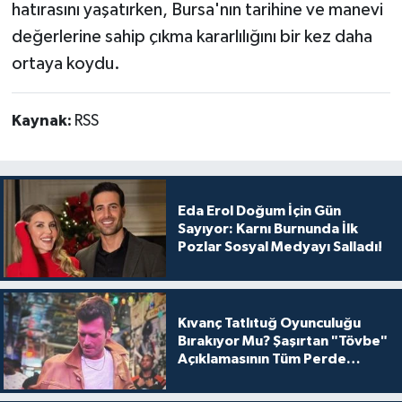
hatırasını yaşatırken, Bursa'nın tarihine ve manevi
değerlerine sahip çıkma kararlılığını bir kez daha
ortaya koydu.
Kaynak:
RSS
Eda Erol Doğum İçin Gün
Sayıyor: Karnı Burnunda İlk
Pozlar Sosyal Medyayı Salladı!
Kıvanç Tatlıtuğ Oyunculuğu
Bırakıyor Mu? Şaşırtan "Tövbe"
Açıklamasının Tüm Perde
Arkası