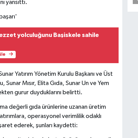
ı yansıttı.
başarı'
 lezzet yolculuğunu Başiskele sahile
üle
Sunar Yatırım Yönetim Kurulu Başkanı ve Üst
, Sunar Mısır, Elita Gıda, Sunar Un ve Yem
kten gurur duyduklarını belirtti.
 değerli gıda ürünlerine uzanan üretim
atırımlara, operasyonel verimlilik odaklı
işaret ederek, şunları kaydetti: