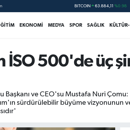
BITCOIN
63.884,11
%0.98
ın
DOLAR
47,5563
%0.01
EURO
54,7916
%0.01
EĞİTİM
EKONOMİ
MEDYA
SPOR
SAĞLIK
KÜLTÜR
STERLİN
63,9168
%-0.44
GRAM ALTIN
6168.70
%-0.11
BİST100
13.411
%-35
m İSO 500'de üç şi
u Başkanı ve CEO'su Mustafa Nuri Çomu: - '
ırım'ın sürdürülebilir büyüme vizyonunun v
sıdır'