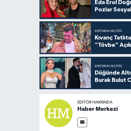
Eda Erol Doğu
Pozlar Sosyal
EDITÖRÜN SEÇTIĞI
Kıvanç Tatlı
"Tövbe" Açık
EDITÖRÜN SEÇTIĞI
Düğünde Altı
Burak Bulut O
EDITÖR HAKKINDA
Haber Merkezi