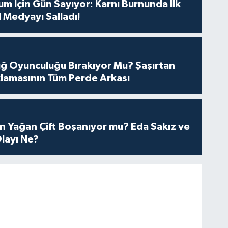
m İçin Gün Sayıyor: Karnı Burnunda İlk
 Medyayı Salladı!
tuğ Oyunculuğu Bırakıyor Mu? Şaşırtan
lamasının Tüm Perde Arkası
n Yağan Çift Boşanıyor mu? Eda Sakız ve
layı Ne?