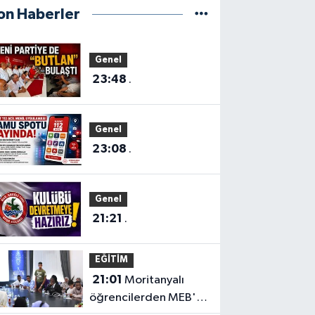
on Haberler
Genel
23:48
.
Genel
23:08
.
Genel
21:21
.
EĞİTİM
21:01
Moritanyalı
öğrencilerden MEB'e