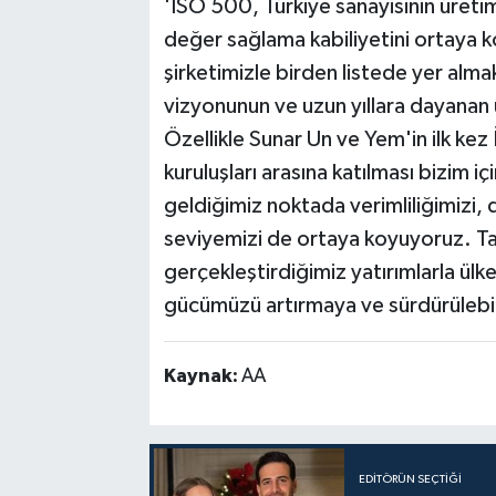
'İSO 500, Türkiye sanayisinin üret
değer sağlama kabiliyetini ortaya k
şirketimizle birden listede yer alma
vizyonunun ve uzun yıllara dayanan 
Özellikle Sunar Un ve Yem'in ilk ke
kuruluşları arasına katılması bizim i
geldiğimiz noktada verimliliğimizi, d
seviyemizi de ortaya koyuyoruz. Tar
gerçekleştirdiğimiz yatırımlarla ül
gücümüzü artırmaya ve sürdürülebil
Kaynak:
AA
EDITÖRÜN SEÇTIĞI