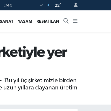
°
Ereğli
22
-SANAT
YAŞAM
RESMİ İLAN
rketiyle yer
Bu yıl üç şirketimizle birden
e uzun yıllara dayanan üretim