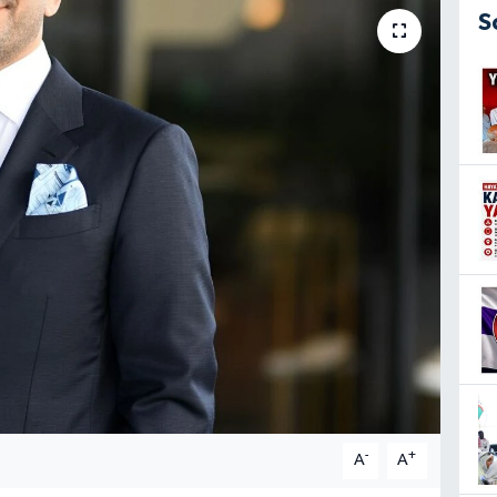
S
-
+
A
A