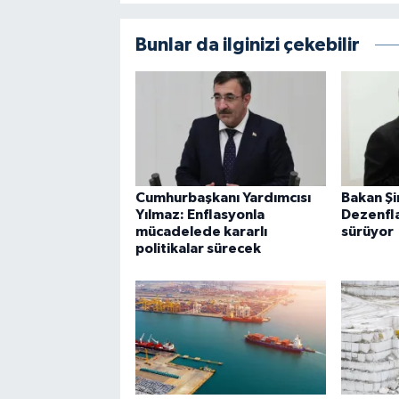
Bunlar da ilginizi çekebilir
Cumhurbaşkanı Yardımcısı
Bakan Ş
Yılmaz: Enflasyonla
Dezenfla
mücadelede kararlı
sürüyor
politikalar sürecek