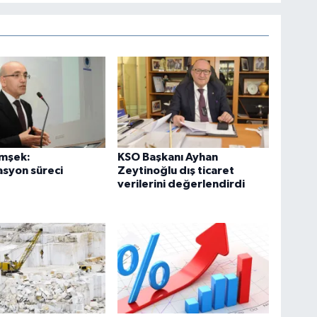
imşek:
KSO Başkanı Ayhan
syon süreci
Zeytinoğlu dış ticaret
verilerini değerlendirdi