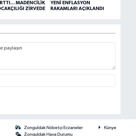
ARTTI... MADENCİLİK
YENİ ENFLASYON
OCAKÇILIĞI ZİRVEDE
RAKAMLARI AÇIKLANDI
Zonguldak Nöbetçi Eczaneler
Künye
Zonguldak Hava Durumu