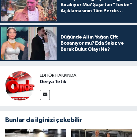
Bırakıyor Mu? Şaşırtan "Tövbe"
Açıklamasının Tüm Perde
Arkası
Düğünde Altın Yağan Çift
Boşanıyor mu? Eda Sakız ve
Burak Bulut Olayı Ne?
EDITÖR HAKKINDA
Derya Tetik
Bunlar da ilginizi çekebilir