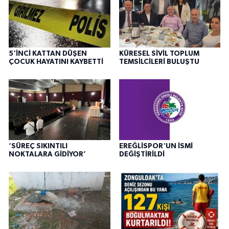
5'İNCİ KATTAN DÜŞEN
KÜRESEL SİVİL TOPLUM
ÇOCUK HAYATINI KAYBETTİ
TEMSİLCİLERİ BULUŞTU
‘SÜREÇ SIKINTILI
EREĞLİSPOR'UN İSMİ
NOKTALARA GİDİYOR’
DEĞİŞTİRİLDİ