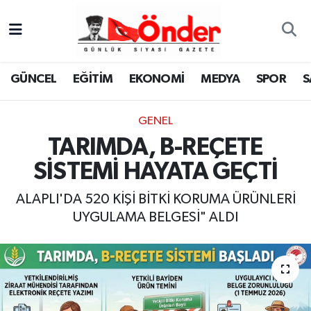
GÜNCEL
Zonguldak Nöbetçi Eczaneler
GÜNCEL
EĞİTİM
EKONOMİ
MEDYA
SPOR
S
EĞİTİM
Zonguldak Hava Durumu
GENEL
EKONOMİ
Zonguldak Namaz Vakitleri
TARIMDA, B-REÇETE
MEDYA
Zonguldak Trafik Yoğunluk Haritası
SİSTEMİ HAYATA GEÇTİ
SPOR
TFF 3.Lig 4.Grup Puan Durumu ve Fikstür
ALAPLI'DA 520 KİŞİ BİTKİ KORUMA ÜRÜNLERİ
UYGULAMA BELGESİ" ALDI
SAĞLIK
Tüm Manşetler
KÜLTÜR-SANAT
Son Dakika Haberleri
YAŞAM
Haber Arşivi