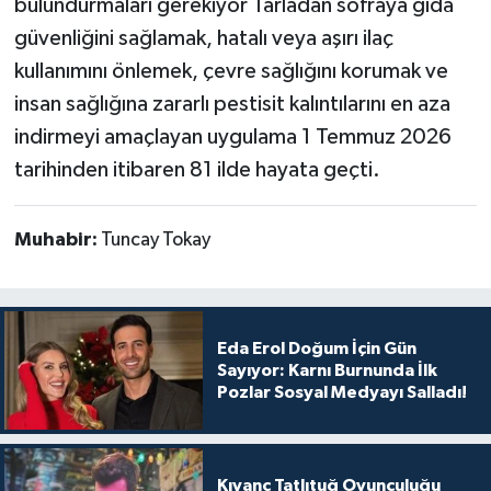
bulundurmaları gerekiyor Tarladan sofraya gıda
güvenliğini sağlamak, hatalı veya aşırı ilaç
kullanımını önlemek, çevre sağlığını korumak ve
insan sağlığına zararlı pestisit kalıntılarını en aza
indirmeyi amaçlayan uygulama 1 Temmuz 2026
tarihinden itibaren 81 ilde hayata geçti.
Muhabir:
Tuncay Tokay
Eda Erol Doğum İçin Gün
Sayıyor: Karnı Burnunda İlk
Pozlar Sosyal Medyayı Salladı!
Kıvanç Tatlıtuğ Oyunculuğu