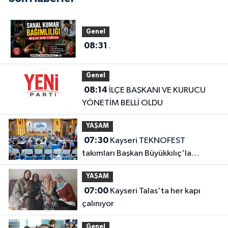
Genel
08:31
.
Genel
08:14
İLÇE BAŞKANI VE KURUCU
YÖNETİM BELLİ OLDU
YAŞAM
07:30
Kayseri TEKNOFEST
takımları Başkan Büyükkılıç'la
buluştu
YAŞAM
07:00
Kayseri Talas'ta her kapı
çalınıyor
Genel