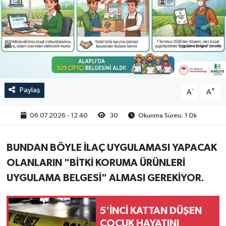
RESMİ İLAN
Paylaş
-
+
A
A
06.07.2026 - 12:40
30
Okunma Süresi: 1 Dk
BUNDAN BÖYLE İLAÇ UYGULAMASI YAPACAK
OLANLARIN "BİTKİ KORUMA ÜRÜNLERİ
UYGULAMA BELGESİ" ALMASI GEREKİYOR.
5'İNCİ KATTAN DÜŞEN
ÇOCUK HAYATINI