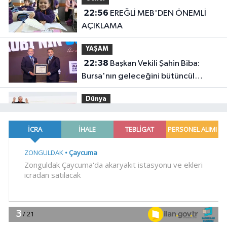
22:56
EREĞLİ MEB'DEN ÖNEMLİ
AÇIKLAMA
YAŞAM
22:38
Başkan Vekili Şahin Biba:
Bursa'nın geleceğini bütüncül
anlayışla planlıyoruz
Dünya
22:32
Cumhurbaşkanı Erdoğan,
Suudi Arabistan yolcusu
Gündem
22:24
Bursa'da TEKNOSAB KOBİ
OSB tanıtıldı... Bursa'nın kalkınma
yolculuğunda yeni dönem
YAŞAM
20:55
Kocaeli Darıca'ya
Büyükşehir'den modern ulaşım