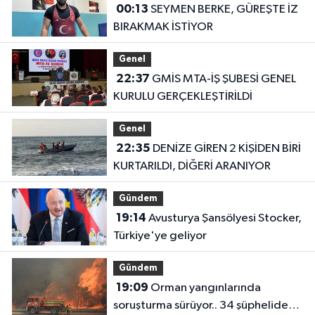
00:13
SEYMEN BERKE, GÜREŞTE İZ
BIRAKMAK İSTİYOR
Genel
22:37
GMİS MTA-İŞ ŞUBESİ GENEL
KURULU GERÇEKLEŞTİRİLDİ
Genel
22:35
DENİZE GİREN 2 KİŞİDEN BİRİ
KURTARILDI, DİĞERİ ARANIYOR
Gündem
19:14
Avusturya Şansölyesi Stocker,
Türkiye'ye geliyor
Gündem
19:09
Orman yangınlarında
soruşturma sürüyor.. 34 şüpheliden