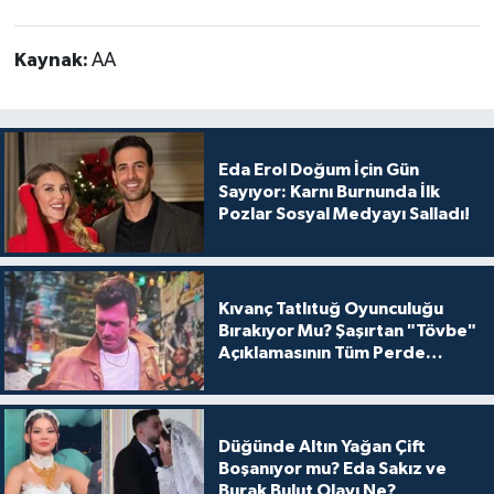
Kaynak:
AA
Eda Erol Doğum İçin Gün
Sayıyor: Karnı Burnunda İlk
Pozlar Sosyal Medyayı Salladı!
Kıvanç Tatlıtuğ Oyunculuğu
Bırakıyor Mu? Şaşırtan "Tövbe"
Açıklamasının Tüm Perde
Arkası
Düğünde Altın Yağan Çift
Boşanıyor mu? Eda Sakız ve
Burak Bulut Olayı Ne?