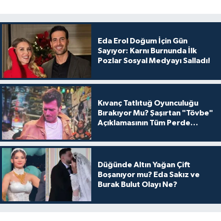
Eda Erol Doğum İçin Gün
Sayıyor: Karnı Burnunda İlk
Pozlar Sosyal Medyayı Salladı!
Kıvanç Tatlıtuğ Oyunculuğu
Bırakıyor Mu? Şaşırtan "Tövbe"
Açıklamasının Tüm Perde
Arkası
Düğünde Altın Yağan Çift
Boşanıyor mu? Eda Sakız ve
Burak Bulut Olayı Ne?