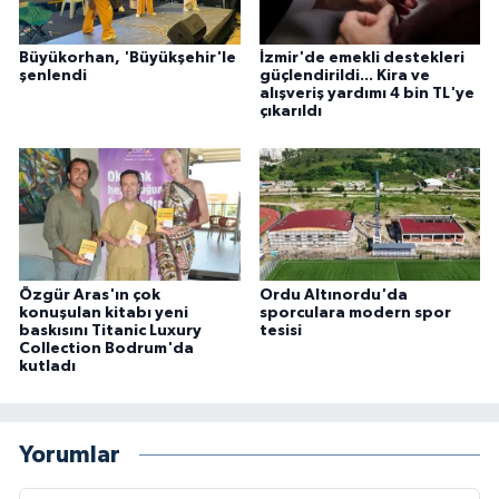
Büyükorhan, 'Büyükşehir'le
İzmir'de emekli destekleri
şenlendi
güçlendirildi... Kira ve
alışveriş yardımı 4 bin TL'ye
çıkarıldı
Özgür Aras'ın çok
Ordu Altınordu'da
konuşulan kitabı yeni
sporculara modern spor
baskısını Titanic Luxury
tesisi
Collection Bodrum'da
kutladı
Yorumlar