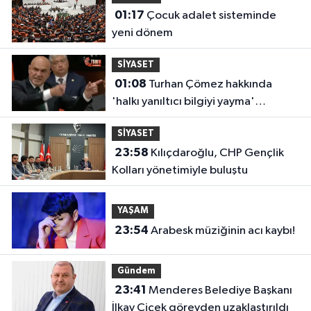
01:17
Çocuk adalet sisteminde
yeni dönem
SİYASET
01:08
Turhan Çömez hakkında
'halkı yanıltıcı bilgiyi yayma'
soruşturması
SİYASET
23:58
Kılıçdaroğlu, CHP Gençlik
Kolları yönetimiyle buluştu
YAŞAM
23:54
Arabesk müziğinin acı kaybı!
Gündem
23:41
Menderes Belediye Başkanı
İlkay Çiçek görevden uzaklaştırıldı