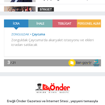
SİYASET
23:34
CHP İstanbul'da yeni
katılımlar... Gürsel Tekin: Birlikte
başaracağız
Gündem
23:29
Anadolu Otoyolu'nda
kamyonet çekiciye çarptı!
Genel
21:59
18 YAŞINDAKİ MİRAÇ
HAYATINI KAYBETTİ
Genel
19:59
“KENDİ İRADELERİYLE KABUL
ETMEDİLER!..”
Ereğli Önder Gazetesi ve İnternet Sitesi , yepyeni temasıyla