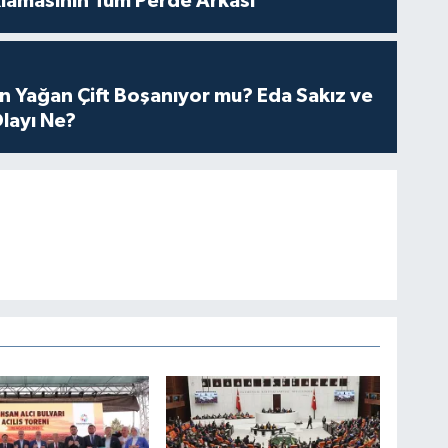
lamasının Tüm Perde Arkası
n Yağan Çift Boşanıyor mu? Eda Sakız ve
layı Ne?