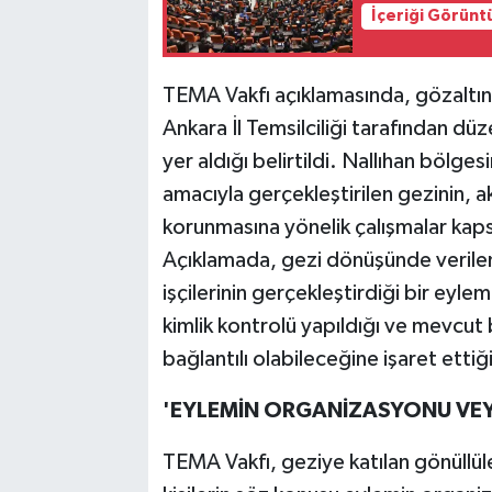
İçeriği Görünt
TEMA Vakfı açıklamasında, gözaltına
Ankara İl Temsilciliği tarafından dü
yer aldığı belirtildi. Nallıhan bölg
amacıyla gerçekleştirilen gezinin, a
korunmasına yönelik çalışmalar kap
Açıklamada, gezi dönüşünde verile
işçilerinin gerçekleştirdiği bir eyl
kimlik kontrolü yapıldığı ve mevcut b
bağlantılı olabileceğine işaret ettiği
'EYLEMİN ORGANİZASYONU VEYA
TEMA Vakfı, geziye katılan gönüllüler