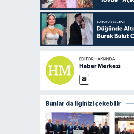
"Tövbe" Açık
EDITÖRÜN SEÇTIĞI
Düğünde Altı
Burak Bulut O
EDITÖR HAKKINDA
Haber Merkezi
Bunlar da ilginizi çekebilir