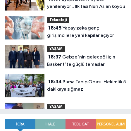
yenileniyor... İlk taşı Nuri Aslan koydu
Teknoloji
18:45
Yapay zeka genç
girişimcilere yeni kapılar açıyor
YAŞAM
18:37
Gebze'nin geleceği için
Başkent'te güçlü temaslar
18:34
Bursa Tabip Odası: Hekimlik 5
dakikaya sığmaz
YAŞAM
18:28
Edirne Keşan'dan Elazığ'a
gönül köprüsü