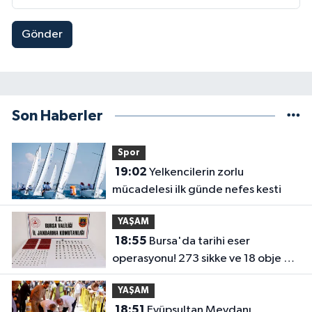
Gönder
Son Haberler
Spor
19:02
Yelkencilerin zorlu
mücadelesi ilk günde nefes kesti
YAŞAM
18:55
Bursa'da tarihi eser
operasyonu! 273 sikke ve 18 obje ele
geçirildi
YAŞAM
18:51
Eyüpsultan Meydanı