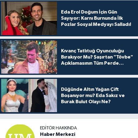
Eda Erol Doğum İçin Gün
Sayıyor: Karnı Burnunda İlk
Pozlar Sosyal Medyayı Salladı!
Kıvanç Tatlıtuğ Oyunculuğu
Bırakıyor Mu? Şaşırtan "Tövbe"
Açıklamasının Tüm Perde
Arkası
Düğünde Altın Yağan Çift
Boşanıyor mu? Eda Sakız ve
Burak Bulut Olayı Ne?
EDITÖR HAKKINDA
Haber Merkezi