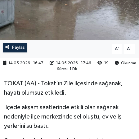
RESMİ İLAN
Paylaş
-
+
A
A
14.05.2026 - 16:47
14.05.2026 - 17:46
19
Okunma
Süresi: 1 Dk
TOKAT (AA) - Tokat'ın Zile ilçesinde sağanak,
hayatı olumsuz etkiledi.
İlçede akşam saatlerinde etkili olan sağanak
nedeniyle ilçe merkezinde sel oluştu, ev ve iş
yerlerini su bastı.