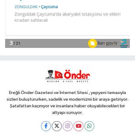
YAŞAM
18:23
İstanbul Maltepe'de
çocuklar kitapların renkli dünyasında
YAŞAM
18:17
Keşan Kent Konseyi'nden
muhtarlara nezaket ziyareti
Gündem
18:14
Hakkari'de JİHA destekli
operasyonda 253 kilo esrar ele
geçirildi
Ereğli Önder Gazetesi ve İnternet Sitesi , yepyeni temasıyla
sizleri buluştururken, sadelik ve modernizmi bir araya getiriyor.
Şatafattan kaçınıyor ve insanlara haber okuyabilecekleri bir
altyapı sunuyor.