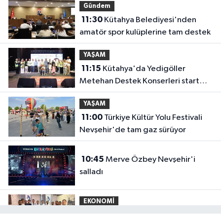
Gündem
11:30
Kütahya Belediyesi'nden
amatör spor kulüplerine tam destek
YAŞAM
11:15
Kütahya'da Yedigöller
Metehan Destek Konserleri start
aldı
YAŞAM
11:00
Türkiye Kültür Yolu Festivali
Nevşehir'de tam gaz sürüyor
10:45
Merve Özbey Nevşehir'i
salladı
EKONOMİ
10:39
Mühendis Tek-Sen