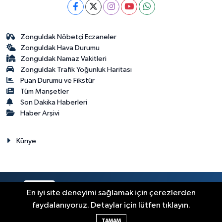
Zonguldak Nöbetçi Eczaneler
Zonguldak Hava Durumu
Zonguldak Namaz Vakitleri
Zonguldak Trafik Yoğunluk Haritası
Puan Durumu ve Fikstür
Tüm Manşetler
Son Dakika Haberleri
Haber Arşivi
Künye
RSS
Copyright © 2023. Her hakkı saklıdır.
En iyi site deneyimi sağlamak için çerezlerden
faydalanıyoruz. Detaylar için lütfen tıklayın.
Haber Yazılımı:
TE Bilişim
TAMAM