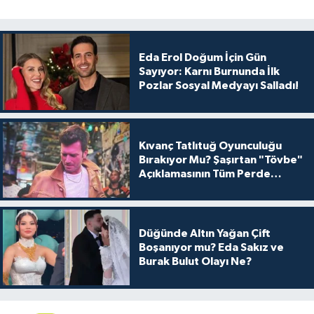
Eda Erol Doğum İçin Gün
Sayıyor: Karnı Burnunda İlk
Pozlar Sosyal Medyayı Salladı!
Kıvanç Tatlıtuğ Oyunculuğu
Bırakıyor Mu? Şaşırtan "Tövbe"
Açıklamasının Tüm Perde
Arkası
Düğünde Altın Yağan Çift
Boşanıyor mu? Eda Sakız ve
Burak Bulut Olayı Ne?