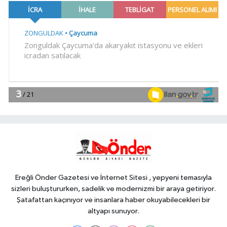
Bayındırlık'tan tarihi adım: İlk şube
Diyarbakır'da açıldı
YAŞAM
10:30
Muğla Milas'ta 'Mylasa
Band' izdihamı
Spor
10:15
Uludağ İçecek, 1. FC
Nürnberg'in resmi sponsoru oldu
Spor
10:00
VakıfBank, Vanja Ivanovic'i
transfer etti
Ereğli Önder Gazetesi ve İnternet Sitesi , yepyeni temasıyla
sizleri buluştururken, sadelik ve modernizmi bir araya getiriyor.
Şatafattan kaçınıyor ve insanlara haber okuyabilecekleri bir
altyapı sunuyor.