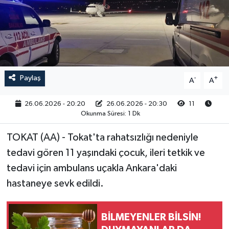
RESMİ İLAN
Paylaş
-
+
A
A
26.06.2026 - 20:20
26.06.2026 - 20:30
11
Okunma Süresi: 1 Dk
TOKAT (AA) - Tokat'ta rahatsızlığı nedeniyle
tedavi gören 11 yaşındaki çocuk, ileri tetkik ve
tedavi için ambulans uçakla Ankara'daki
hastaneye sevk edildi.
BİLMEYENLER BİLSİN!