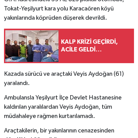
Tokat-Yeşilyurt kara yolu Karacaören köyü
yakınlarında köprüden düşerek devrildi.
KALP KRİZİ GEÇİRDİ,
ACİLE GELDİ…
Kazada sürücü ve araçtaki Veyis Aydoğan (61)
yaralandı.
Ambulansla Yeşilyurt İlçe Devlet Hastanesine
kaldırılan yaralılardan Veyis Aydoğan, tüm
müdahaleye rağmen kurtarılamadı.
Araçtakilerin, bir yakınlarının cenazesinden