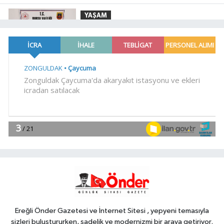
YAŞAM
18:55
Bursa'da tarihi eser
operasyonu! 273 sikke ve 18 obje ele
geçirildi
YAŞAM
18:51
Eyüpsultan Meydanı
yenileniyor... İlk taşı Nuri Aslan koydu
Teknoloji
18:45
Yapay zeka genç
girişimcilere yeni kapılar açıyor
YAŞAM
18:37
Gebze'nin geleceği için
Başkent'te güçlü temaslar
Ereğli Önder Gazetesi ve İnternet Sitesi , yepyeni temasıyla
sizleri buluştururken, sadelik ve modernizmi bir araya getiriyor.