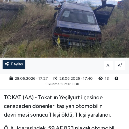
RESMİ İLAN
Paylaş
-
+
A
A
28.06.2026 - 17:27
28.06.2026 - 17:40
13
Okunma Süresi: 1 Dk
TOKAT (AA) - Tokat'ın Yeşilyurt ilçesinde
cenazeden dönenleri taşıyan otomobilin
devrilmesi sonucu 1 kişi öldü, 1 kişi yaralandı.
Ö.A. idaresindeki 59 AE 823 plakalı otomobil,