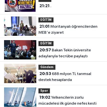
21:21
.
EĞİTİM
21:01
Moritanyalı öğrencilerden
MEB'e ziyaret
EĞİTİM
20:57
Bakan Tekin üniversite
adaylarıyla tecrübe paylaştı
Gündem
20:53
688 milyon TL tarımsal
destek hesaplarda
Spor
19:02
Yelkencilerin zorlu
mücadelesi ilk günde nefes kesti