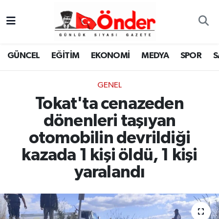
GÜNCEL
Zonguldak Nöbetçi Eczaneler
GÜNCEL
EĞİTİM
EKONOMİ
MEDYA
SPOR
S
EĞİTİM
Zonguldak Hava Durumu
GENEL
EKONOMİ
Zonguldak Namaz Vakitleri
Tokat'ta cenazeden
MEDYA
Zonguldak Trafik Yoğunluk Haritası
dönenleri taşıyan
otomobilin devrildiği
SPOR
TFF 3.Lig 4.Grup Puan Durumu ve Fikstür
kazada 1 kişi öldü, 1 kişi
SAĞLIK
Tüm Manşetler
yaralandı
KÜLTÜR-SANAT
Son Dakika Haberleri
YAŞAM
Haber Arşivi