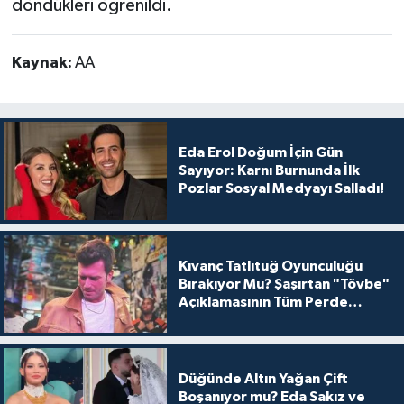
döndükleri öğrenildi.
Kaynak:
AA
Eda Erol Doğum İçin Gün
Sayıyor: Karnı Burnunda İlk
Pozlar Sosyal Medyayı Salladı!
Kıvanç Tatlıtuğ Oyunculuğu
Bırakıyor Mu? Şaşırtan "Tövbe"
Açıklamasının Tüm Perde
Arkası
Düğünde Altın Yağan Çift
Boşanıyor mu? Eda Sakız ve