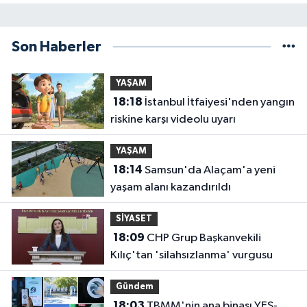
Son Haberler
YAŞAM
18:18
İstanbul İtfaiyesi'nden yangın
riskine karşı videolu uyarı
YAŞAM
18:14
Samsun'da Alaçam'a yeni
yaşam alanı kazandırıldı
SİYASET
18:09
CHP Grup Başkanvekili
Kılıç'tan 'silahsızlanma' vurgusu
Gündem
18:03
TBMM'nin ana binası YES-