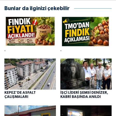
Bunlar da ilginizi çekebilir
.
.
KEPEZ'DE ASFALT
İŞÇİ LİDERİ ŞEMSİ DENİZER,
ÇALIŞMALARI
KABRİ BAŞINDA ANILDI