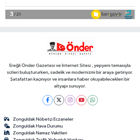
SİYASET
17:35
Gürsel Tekin'den 'tutarlılık'
mesajı... Tarihi meselelerde pusula
net olmalı
YAŞAM
17:28
Kadın Arkadaşlıkları Ruh
Sağlığını Güçlendiriyor: Ancak Her
İlişki Destekleyici Değil
Ereğli Önder Gazetesi ve İnternet Sitesi , yepyeni temasıyla
sizleri buluştururken, sadelik ve modernizmi bir araya getiriyor.
Şatafattan kaçınıyor ve insanlara haber okuyabilecekleri bir
altyapı sunuyor.
Zonguldak Nöbetçi Eczaneler
Zonguldak Hava Durumu
Zonguldak Namaz Vakitleri
Zonguldak Trafik Yoğunluk Haritası