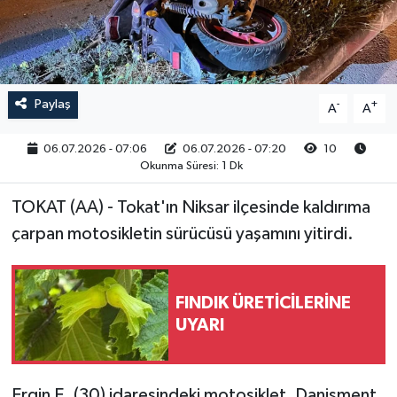
RESMİ İLAN
Paylaş
-
+
A
A
06.07.2026 - 07:06
06.07.2026 - 07:20
10
Okunma Süresi: 1 Dk
TOKAT (AA) - Tokat'ın Niksar ilçesinde kaldırıma
çarpan motosikletin sürücüsü yaşamını yitirdi.
FINDIK ÜRETİCİLERİNE
UYARI
Ergin E. (30) idaresindeki motosiklet, Danişment