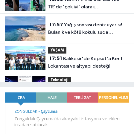
TR'de 'çok iyi' olarak
sertifikalandırıldı
17:57
Yağış sonrası deniz uyarısı!
Bulanık ve kötü kokulu suda
yüzmeyin
YAŞAM
17:51
Balıkesir'de Kepsut'a Kent
Lokantası ve altyapı desteği
Teknoloji
17:46
Yapay zekada onlarca
uygulamanın yerini tek asistan
alabilir
Gündem
17:40
Bakan Göktaş: Terörsüz
Türkiye tarihi bir adımdır