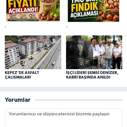
.
.
KEPEZ'DE ASFALT
İŞÇİ LİDERİ ŞEMSİ DENİZER,
ÇALIŞMALARI
KABRİ BAŞINDA ANILDI
Yorumlar