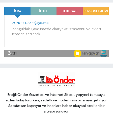
19:02
Yakıt barcı filosuna iki yeni
gemi
Teknoloji
18:52
Türk Tarih Kurumu'ndan tarihi
içerikler tek platformda
EKONOMİ
18:49
Fındık alım fiyatları
açıklandı... Alımlar 24 Ağustos'ta
başlıyor
Genel
18:48
.
Ereğli Önder Gazetesi ve İnternet Sitesi , yepyeni temasıyla
sizleri buluştururken, sadelik ve modernizmi bir araya getiriyor.
Şatafattan kaçınıyor ve insanlara haber okuyabilecekleri bir
altyapı sunuyor.