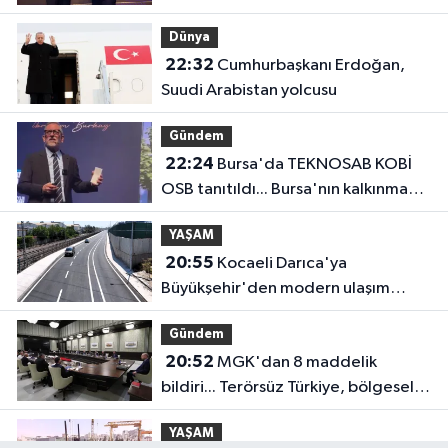
anlayışla planlıyoruz
Dünya
22:32
Cumhurbaşkanı Erdoğan,
Suudi Arabistan yolcusu
Gündem
22:24
Bursa'da TEKNOSAB KOBİ
OSB tanıtıldı... Bursa'nın kalkınma
yolculuğunda yeni dönem
YAŞAM
20:55
Kocaeli Darıca'ya
Büyükşehir'den modern ulaşım
yatırımı
Gündem
20:52
MGK'dan 8 maddelik
bildiri... Terörsüz Türkiye, bölgesel
güvenlik ve Gazze mesajı
YAŞAM