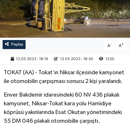
RESMİ İLAN
Paylaş
-
+
A
A
12.05.2023 - 18:19
12.05.2023 - 18:30
1220
TOKAT (AA) - Tokat'ın Niksar ilçesinde kamyonet
ile otomobilin çarpışması sonucu 2 kişi yaralandı.
Enver Bakdemir idaresindeki 60 NV 436 plakalı
kamyonet, Niksar-Tokat kara yolu Hamidiye
köprüsü yakınlarında Esat Okutan yönetimindeki
55 DM 046 plakalı otomobille çarpıştı.