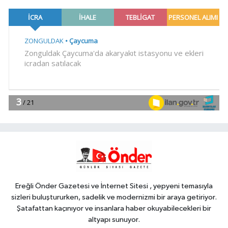
19:02
Yakıt barcı filosuna iki yeni
gemi
Teknoloji
18:52
Türk Tarih Kurumu'ndan tarihi
içerikler tek platformda
EKONOMİ
18:49
Fındık alım fiyatları
açıklandı... Alımlar 24 Ağustos'ta
başlıyor
Genel
18:48
.
Ereğli Önder Gazetesi ve İnternet Sitesi , yepyeni temasıyla
sizleri buluştururken, sadelik ve modernizmi bir araya getiriyor.
Şatafattan kaçınıyor ve insanlara haber okuyabilecekleri bir
altyapı sunuyor.