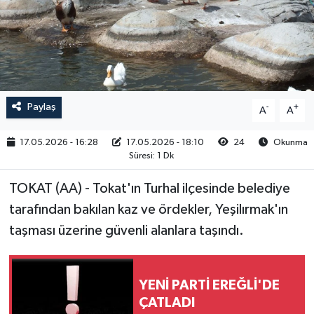
RESMİ İLAN
Paylaş
-
+
A
A
17.05.2026 - 16:28
17.05.2026 - 18:10
24
Okunma
Süresi: 1 Dk
TOKAT (AA) - Tokat'ın Turhal ilçesinde belediye
tarafından bakılan kaz ve ördekler, Yeşilırmak'ın
taşması üzerine güvenli alanlara taşındı.
YENİ PARTİ EREĞLİ'DE
ÇATLADI