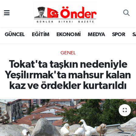
GÜNCEL
Zonguldak Nöbetçi Eczaneler
GÜNCEL
EĞİTİM
EKONOMİ
MEDYA
SPOR
S
EĞİTİM
Zonguldak Hava Durumu
GENEL
EKONOMİ
Zonguldak Namaz Vakitleri
Tokat'ta taşkın nedeniyle
MEDYA
Zonguldak Trafik Yoğunluk Haritası
Yeşilırmak'ta mahsur kalan
kaz ve ördekler kurtarıldı
SPOR
TFF 3.Lig 4.Grup Puan Durumu ve Fikstür
SAĞLIK
Tüm Manşetler
KÜLTÜR-SANAT
Son Dakika Haberleri
YAŞAM
Haber Arşivi