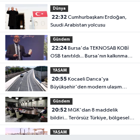
anlayışla planlıyoruz
Dünya
22:32
Cumhurbaşkanı Erdoğan,
Suudi Arabistan yolcusu
Gündem
22:24
Bursa'da TEKNOSAB KOBİ
OSB tanıtıldı... Bursa'nın kalkınma
yolculuğunda yeni dönem
YAŞAM
20:55
Kocaeli Darıca'ya
Büyükşehir'den modern ulaşım
yatırımı
Gündem
20:52
MGK'dan 8 maddelik
bildiri... Terörsüz Türkiye, bölgesel
güvenlik ve Gazze mesajı
YAŞAM