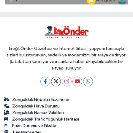
tespit edildi! 5 yaban keçisi için
ceza uygulandı
YAŞAM
18:18
İstanbul İtfaiyesi'nden yangın
riskine karşı videolu uyarı
Ereğli Önder Gazetesi ve İnternet Sitesi , yepyeni temasıyla
sizleri buluştururken, sadelik ve modernizmi bir araya getiriyor.
Şatafattan kaçınıyor ve insanlara haber okuyabilecekleri bir
altyapı sunuyor.
Zonguldak Nöbetçi Eczaneler
Zonguldak Hava Durumu
Zonguldak Namaz Vakitleri
Zonguldak Trafik Yoğunluk Haritası
Puan Durumu ve Fikstür
Tüm Manşetler