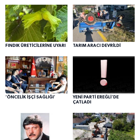
FINDIK ÜRETİCİLERİNE UYARI
TARIM ARACI DEVRİLDİ
‘ÖNCELİK İŞÇİ SAĞLIĞI’
YENİ PARTİ EREĞLİ'DE
ÇATLADI