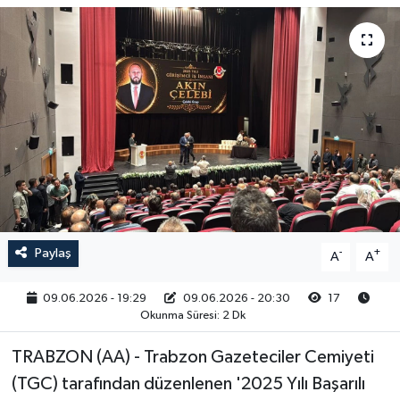
RESMİ İLAN
Paylaş
-
+
A
A
09.06.2026 - 19:29
09.06.2026 - 20:30
17
Okunma Süresi: 2 Dk
TRABZON (AA) - Trabzon Gazeteciler Cemiyeti
(TGC) tarafından düzenlenen '2025 Yılı Başarılı