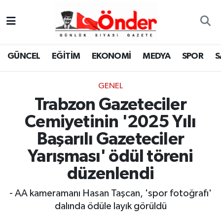
GÜNCEL
Zonguldak Nöbetçi Eczaneler
GÜNCEL
EĞİTİM
EKONOMİ
MEDYA
SPOR
S
EĞİTİM
Zonguldak Hava Durumu
GENEL
EKONOMİ
Zonguldak Namaz Vakitleri
Trabzon Gazeteciler
MEDYA
Zonguldak Trafik Yoğunluk Haritası
Cemiyetinin '2025 Yılı
Başarılı Gazeteciler
SPOR
TFF 3.Lig 4.Grup Puan Durumu ve Fikstür
Yarışması' ödül töreni
SAĞLIK
Tüm Manşetler
düzenlendi
KÜLTÜR-SANAT
Son Dakika Haberleri
- AA kameramanı Hasan Taşcan, 'spor fotoğrafı'
dalında ödüle layık görüldü
YAŞAM
Haber Arşivi