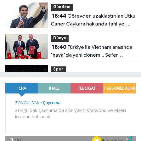
Gündem
18:44
Görevden uzaklaştırılan Utku
Caner Çaykara hakkında tahliye
kararı
Dünya
18:40
Türkiye ile Vietnam arasında
'hava'da yeni dönem... Sefer
kapasitesi artırıldı
Spor
18:35
Carettalar yeni sezona hırslı
başladı
EĞİTİM
18:29
TÜBİTAK 1707 programında
2026 yılı ilk dönem sonuçları
açıklandı
Gündem
18:25
6 yıl önceki kaçak avın failleri