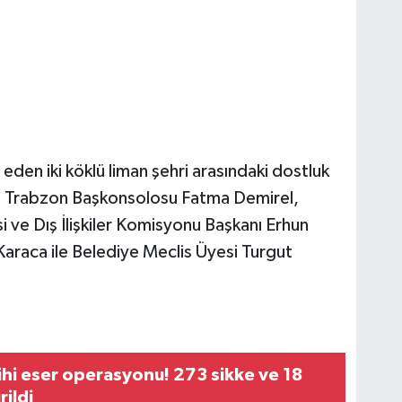
eden iki köklü liman şehri arasındaki dostluk
TC Trabzon Başkonsolosu Fatma Demirel,
 ve Dış İlişkiler Komisyonu Başkanı Erhun
Karaca ile Belediye Meclis Üyesi Turgut
ihi eser operasyonu! 273 sikke ve 18
rildi