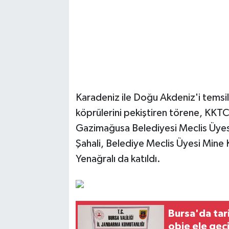
Karadeniz ile Doğu Akdeniz'i temsil 
köprülerini pekiştiren törene, KK
Gazimağusa Belediyesi Meclis Üyesi
Şahali, Belediye Meclis Üyesi Mine 
Yenağralı da katıldı.
Bursa'da tar
obje ele geçi