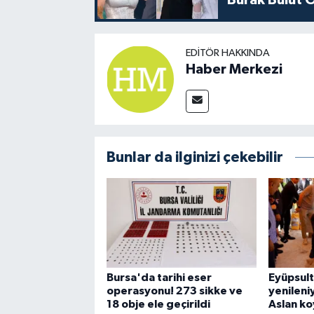
EDITÖR HAKKINDA
Haber Merkezi
Bunlar da ilginizi çekebilir
Bursa'da tarihi eser
Eyüpsul
operasyonu! 273 sikke ve
yenileniy
18 obje ele geçirildi
Aslan k