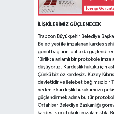
İçeriği Görünt
İLİŞKİLERİMİZ GÜÇLENECEK
Trabzon Büyükşehir Belediye Başk
Belediyesi ile imzalanan kardeş şehir
gönül bağlarını daha da güçlendirec
'Birlikte anlamlı bir protokole imza
düşüyoruz. Kardeşlik hukuku için as
Çünkü biz öz kardeşiz. Kuzey Kıbrı
devletidir ve ilelebet bağımsız bir T
nedenle kardeşlik hukukumuzu pekişt
güçlendirmek adına bu tür protoko
Ortahisar Belediye Başkanlığı görevi
kardeşlik protokolü imzalamıştık. 