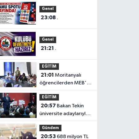
Genel
23:08
.
Genel
21:21
.
EĞİTİM
21:01
Moritanyalı
öğrencilerden MEB'e
ziyaret
EĞİTİM
20:57
Bakan Tekin
üniversite adaylarıyla
tecrübe paylaştı
Gündem
20:53
688 milyon TL