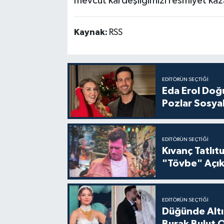
mevcut kardeşliğimizi resmiyet kaz
Kaynak:
RSS
EDITÖRÜN SEÇTIĞI
Eda Erol Doğu
Pozlar Sosyal
EDITÖRÜN SEÇTIĞI
Kıvanç Tatlı
"Tövbe" Açık
EDITÖRÜN SEÇTIĞI
Düğünde Altı
Burak Bulut O