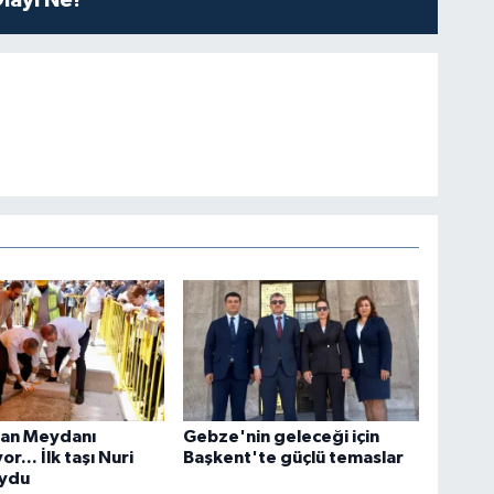
tan Meydanı
Gebze'nin geleceği için
or... İlk taşı Nuri
Başkent'te güçlü temaslar
oydu