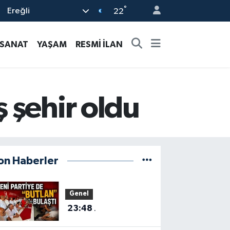
°
Ereğli
22
-SANAT
YAŞAM
RESMİ İLAN
 şehir oldu
on Haberler
Genel
23:48
.