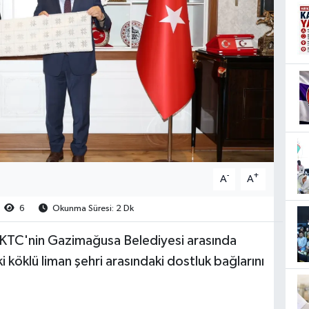
-
+
A
A
6
Okunma Süresi: 2 Dk
KKTC'nin Gazimağusa Belediyesi arasında
i köklü liman şehri arasındaki dostluk bağlarını