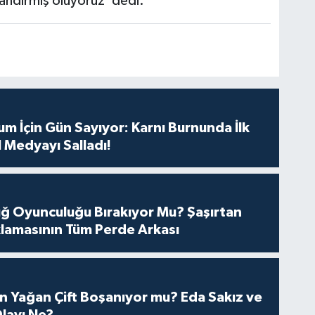
andırmış oluyoruz' dedi.
m İçin Gün Sayıyor: Karnı Burnunda İlk
 Medyayı Salladı!
tuğ Oyunculuğu Bırakıyor Mu? Şaşırtan
lamasının Tüm Perde Arkası
n Yağan Çift Boşanıyor mu? Eda Sakız ve
layı Ne?