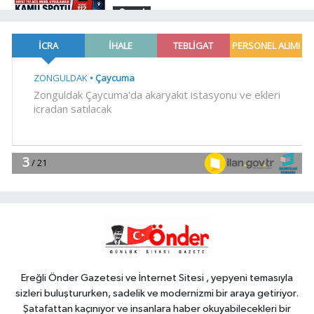
Genel
23:08
.
Genel
21:21
.
EĞİTİM
21:01
Moritanyalı öğrencilerden
MEB'e ziyaret
EĞİTİM
20:57
Bakan Tekin üniversite
adaylarıyla tecrübe paylaştı
Ereğli Önder Gazetesi ve İnternet Sitesi , yepyeni temasıyla
sizleri buluştururken, sadelik ve modernizmi bir araya getiriyor.
Şatafattan kaçınıyor ve insanlara haber okuyabilecekleri bir