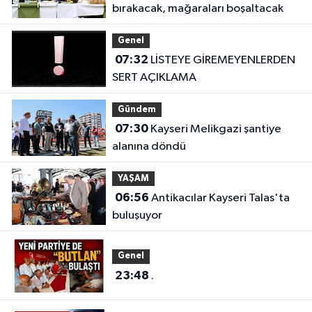
bırakacak, mağaraları boşaltacak
Genel
07:32
LİSTEYE GİREMEYENLERDEN
SERT AÇIKLAMA
Gündem
07:30
Kayseri Melikgazi şantiye
alanına döndü
YAŞAM
06:56
Antikacılar Kayseri Talas'ta
buluşuyor
Genel
23:48
.