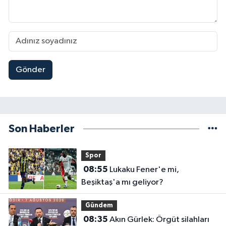
Gönder
Son Haberler
Spor
08:55
Lukaku Fener'e mi,
Beşiktaş'a mı geliyor?
Gündem
08:35
Akın Gürlek: Örgüt silahları