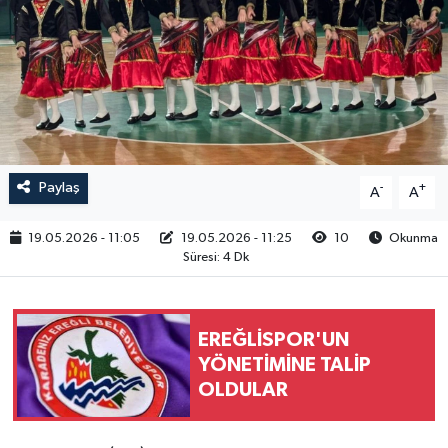
RESMİ İLAN
Paylaş
-
+
A
A
19.05.2026 - 11:05
19.05.2026 - 11:25
10
Okunma
Süresi: 4 Dk
EREĞLİSPOR'UN
YÖNETİMİNE TALİP
OLDULAR