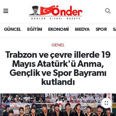
GÜNCEL
Zonguldak Nöbetçi Eczaneler
GÜNCEL
EĞİTİM
EKONOMİ
MEDYA
SPOR
S
EĞİTİM
Zonguldak Hava Durumu
GENEL
EKONOMİ
Zonguldak Namaz Vakitleri
Trabzon ve çevre illerde 19
MEDYA
Zonguldak Trafik Yoğunluk Haritası
Mayıs Atatürk'ü Anma,
Gençlik ve Spor Bayramı
SPOR
TFF 3.Lig 4.Grup Puan Durumu ve Fikstür
kutlandı
SAĞLIK
Tüm Manşetler
KÜLTÜR-SANAT
Son Dakika Haberleri
YAŞAM
Haber Arşivi