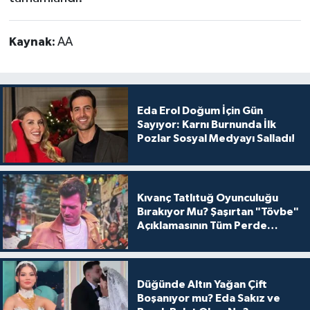
Kaynak:
AA
Eda Erol Doğum İçin Gün
Sayıyor: Karnı Burnunda İlk
Pozlar Sosyal Medyayı Salladı!
Kıvanç Tatlıtuğ Oyunculuğu
Bırakıyor Mu? Şaşırtan "Tövbe"
Açıklamasının Tüm Perde
Arkası
Düğünde Altın Yağan Çift
Boşanıyor mu? Eda Sakız ve