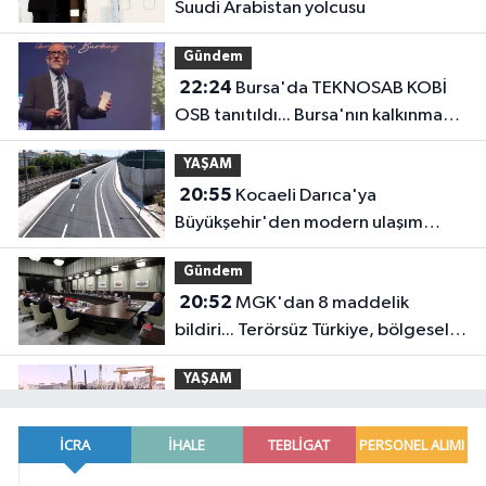
Suudi Arabistan yolcusu
Gündem
22:24
Bursa'da TEKNOSAB KOBİ
OSB tanıtıldı... Bursa'nın kalkınma
yolculuğunda yeni dönem
YAŞAM
20:55
Kocaeli Darıca'ya
Büyükşehir'den modern ulaşım
yatırımı
Gündem
20:52
MGK'dan 8 maddelik
bildiri... Terörsüz Türkiye, bölgesel
güvenlik ve Gazze mesajı
YAŞAM
19:02
Yakıt barcı filosuna iki yeni
gemi