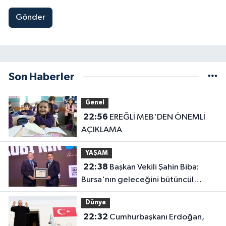
Gönder
Son Haberler
Genel
22:56
EREĞLİ MEB'DEN ÖNEMLİ
AÇIKLAMA
YAŞAM
22:38
Başkan Vekili Şahin Biba:
Bursa'nın geleceğini bütüncül
anlayışla planlıyoruz
Dünya
22:32
Cumhurbaşkanı Erdoğan,