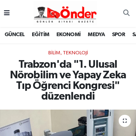
GÜNCEL
Zonguldak Nöbetçi Eczaneler
GÜNCEL
EĞİTİM
EKONOMİ
MEDYA
SPOR
S
EĞİTİM
Zonguldak Hava Durumu
BILIM, TEKNOLOJI
EKONOMİ
Zonguldak Namaz Vakitleri
Trabzon'da "1. Ulusal
MEDYA
Zonguldak Trafik Yoğunluk Haritası
Nörobilim ve Yapay Zeka
Tıp Öğrenci Kongresi"
SPOR
TFF 3.Lig 4.Grup Puan Durumu ve Fikstür
düzenlendi
SAĞLIK
Tüm Manşetler
KÜLTÜR-SANAT
Son Dakika Haberleri
YAŞAM
Haber Arşivi