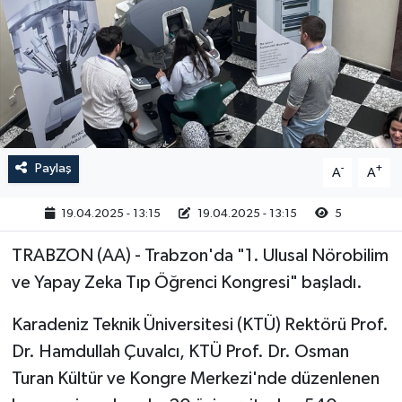
RESMİ İLAN
Paylaş
-
+
A
A
19.04.2025 - 13:15
19.04.2025 - 13:15
5
TRABZON (AA) - Trabzon'da "1. Ulusal Nörobilim
ve Yapay Zeka Tıp Öğrenci Kongresi" başladı.
Karadeniz Teknik Üniversitesi (KTÜ) Rektörü Prof.
Dr. Hamdullah Çuvalcı, KTÜ Prof. Dr. Osman
Turan Kültür ve Kongre Merkezi'nde düzenlenen