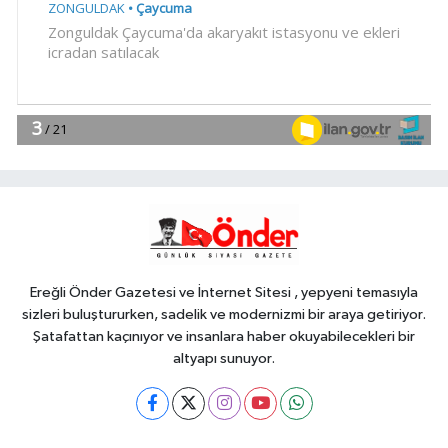
Teknoloji
18:52
Türk Tarih Kurumu'ndan tarihi
içerikler tek platformda
EKONOMİ
18:49
Fındık alım fiyatları
açıklandı... Alımlar 24 Ağustos'ta
başlıyor
Genel
18:48
.
Ereğli Önder Gazetesi ve İnternet Sitesi , yepyeni temasıyla
sizleri buluştururken, sadelik ve modernizmi bir araya getiriyor.
Şatafattan kaçınıyor ve insanlara haber okuyabilecekleri bir
altyapı sunuyor.