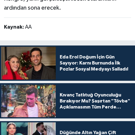
ardından sona erecek.
Kaynak:
AA
Eda Erol Doğum İçin Gün
Sayıyor: Karnı Burnunda İlk
Pozlar Sosyal Medyayı Salladı!
Kıvanç Tatlıtuğ Oyunculuğu
Bırakıyor Mu? Şaşırtan "Tövbe"
Açıklamasının Tüm Perde
Arkası
Düğünde Altın Yağan Çift