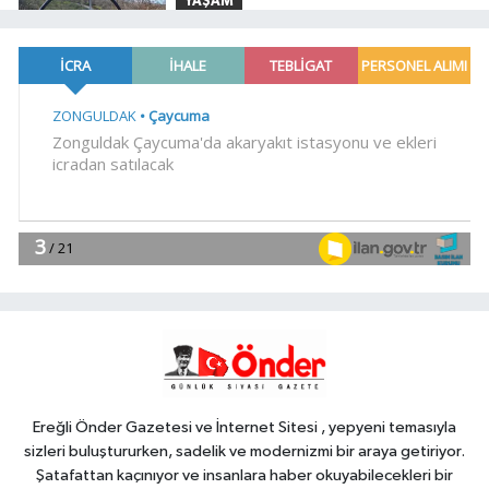
YAŞAM
16:20
Sakarya'da 'Ortaköy Barajı'
için çalışmalar başladı
YAŞAM
16:14
Bursa'da Kıbrıs Gazisi Ali
Çağlayan'a anlamlı ziyaret
Dünya
16:09
Çin'de Dolphin tayfunu için
kırmızı alarm!
YAŞAM
16:04
Yöresel lezzetler gastronomi
sokağında ziyaretçilerle buluşuyor
Ereğli Önder Gazetesi ve İnternet Sitesi , yepyeni temasıyla
sizleri buluştururken, sadelik ve modernizmi bir araya getiriyor.
Şatafattan kaçınıyor ve insanlara haber okuyabilecekleri bir