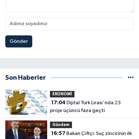
Gönder
Son Haberler
EKONOMİ
17:04
Dijital Türk Lirası'nda 23
proje üçüncü faza geçti
Gündem
16:57
Bakan Çiftçi: Suç zincirinin ilk