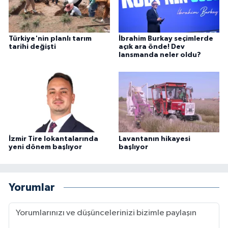
Türkiye'nin planlı tarım
İbrahim Burkay seçimlerde
tarihi değişti
açık ara önde! Dev
lansmanda neler oldu?
İzmir Tire lokantalarında
Lavantanın hikayesi
yeni dönem başlıyor
başlıyor
Yorumlar