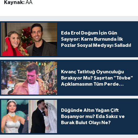
Kaynak:
AA
Eda Erol Doğum İçin Gün
Sayıyor: Karnı Burnunda İlk
Pozlar Sosyal Medyayı Salladı!
Kıvanç Tatlıtuğ Oyunculuğu
Bırakıyor Mu? Şaşırtan "Tövbe"
Açıklamasının Tüm Perde
Arkası
Düğünde Altın Yağan Çift
Boşanıyor mu? Eda Sakız ve
Burak Bulut Olayı Ne?