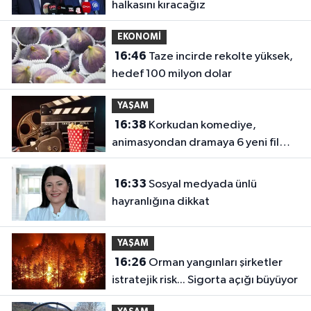
halkasını kıracağız
EKONOMİ
16:46
Taze incirde rekolte yüksek,
hedef 100 milyon dolar
YAŞAM
16:38
Korkudan komediye,
animasyondan dramaya 6 yeni film
vizyonda
16:33
Sosyal medyada ünlü
hayranlığına dikkat
YAŞAM
16:26
Orman yangınları şirketler
istratejik risk... Sigorta açığı büyüyor