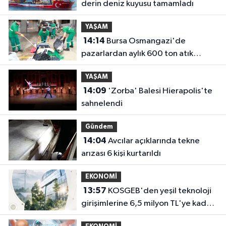
derin deniz kuyusu tamamladı
YAŞAM
14:14
Bursa Osmangazi'de
pazarlardan aylık 600 ton atık
toplanıyor
YAŞAM
14:09
'Zorba' Balesi Hierapolis'te
sahnelendi
Gündem
14:04
Avcılar açıklarında tekne
arızası 6 kişi kurtarıldı
EKONOMİ
13:57
KOSGEB'den yeşil teknoloji
girişimlerine 6,5 milyon TL'ye kadar
destek