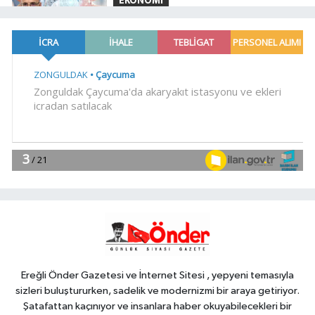
EKONOMİ
13:46
Bakan Şimşek: Kamu
kaynaklarında yapay zekâ dönemi
YAŞAM
13:38
Kutupların geleceğine
bilimsel bakış
EĞİTİM
13:33
Öğrenci affı çıktı.. YÖK'ten
açıklama geldi! 4 aylık süre tanındı
Spor
13:26
Şahin Biba'dan Bursaspor'a
yeni sezon mesajı: Adım adım
şampiyonluğa
Ereğli Önder Gazetesi ve İnternet Sitesi , yepyeni temasıyla
sizleri buluştururken, sadelik ve modernizmi bir araya getiriyor.
Şatafattan kaçınıyor ve insanlara haber okuyabilecekleri bir