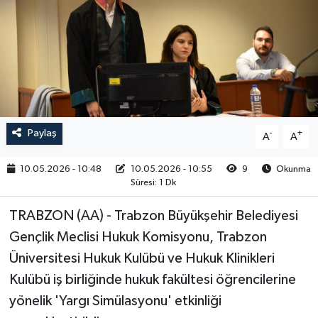
RESMİ İLAN
Paylaş
-
+
A
A
10.05.2026 - 10:48
10.05.2026 - 10:55
9
Okunma
Süresi: 1 Dk
TRABZON (AA) - Trabzon Büyükşehir Belediyesi
Gençlik Meclisi Hukuk Komisyonu, Trabzon
Üniversitesi Hukuk Kulübü ve Hukuk Klinikleri
Kulübü iş birliğinde hukuk fakültesi öğrencilerine
yönelik 'Yargı Simülasyonu' etkinliği