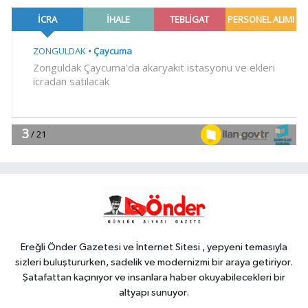
gemi
Teknoloji
18:52
Türk Tarih Kurumu'ndan tarihi
içerikler tek platformda
EKONOMİ
18:49
Fındık alım fiyatları
açıklandı... Alımlar 24 Ağustos'ta
başlıyor
Genel
18:48
.
Ereğli Önder Gazetesi ve İnternet Sitesi , yepyeni temasıyla
sizleri buluştururken, sadelik ve modernizmi bir araya getiriyor.
Şatafattan kaçınıyor ve insanlara haber okuyabilecekleri bir
altyapı sunuyor.