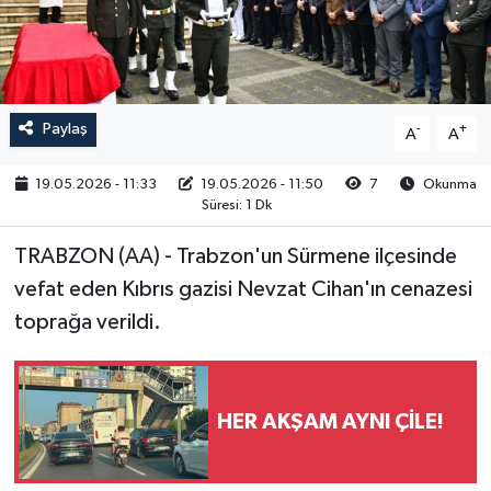
RESMİ İLAN
Paylaş
-
+
A
A
19.05.2026 - 11:33
19.05.2026 - 11:50
7
Okunma
Süresi: 1 Dk
TRABZON (AA) - Trabzon'un Sürmene ilçesinde
vefat eden Kıbrıs gazisi Nevzat Cihan'ın cenazesi
toprağa verildi.
HER AKŞAM AYNI ÇİLE!