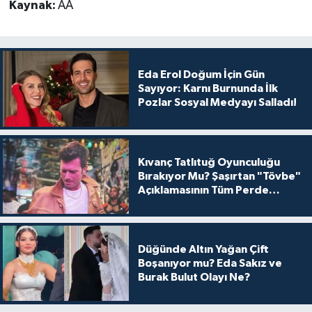
Kaynak:
AA
Eda Erol Doğum İçin Gün
Sayıyor: Karnı Burnunda İlk
Pozlar Sosyal Medyayı Salladı!
Kıvanç Tatlıtuğ Oyunculuğu
Bırakıyor Mu? Şaşırtan "Tövbe"
Açıklamasının Tüm Perde
Arkası
Düğünde Altın Yağan Çift
Boşanıyor mu? Eda Sakız ve
Burak Bulut Olayı Ne?