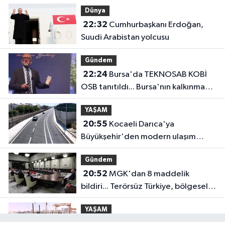
anlayışla planlıyoruz
Dünya
22:32
Cumhurbaşkanı Erdoğan,
Suudi Arabistan yolcusu
Gündem
22:24
Bursa'da TEKNOSAB KOBİ
OSB tanıtıldı... Bursa'nın kalkınma
yolculuğunda yeni dönem
YAŞAM
20:55
Kocaeli Darıca'ya
Büyükşehir'den modern ulaşım
yatırımı
Gündem
20:52
MGK'dan 8 maddelik
bildiri... Terörsüz Türkiye, bölgesel
güvenlik ve Gazze mesajı
YAŞAM
19:02
Yakıt barcı filosuna iki yeni