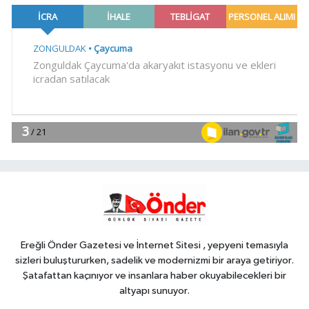
bildiri... Terörsüz Türkiye, bölgesel
güvenlik ve Gazze mesajı
YAŞAM
19:02
Yakıt barcı filosuna iki yeni
gemi
Teknoloji
18:52
Türk Tarih Kurumu'ndan tarihi
içerikler tek platformda
EKONOMİ
18:49
Fındık alım fiyatları
açıklandı... Alımlar 24 Ağustos'ta
başlıyor
Ereğli Önder Gazetesi ve İnternet Sitesi , yepyeni temasıyla
sizleri buluştururken, sadelik ve modernizmi bir araya getiriyor.
Şatafattan kaçınıyor ve insanlara haber okuyabilecekleri bir
altyapı sunuyor.