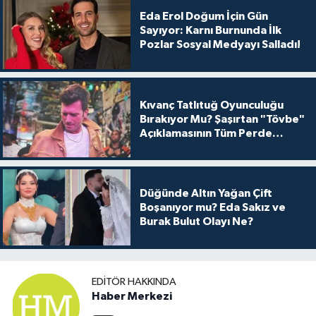
Eda Erol Doğum İçin Gün
Sayıyor: Karnı Burnunda İlk
Pozlar Sosyal Medyayı Salladı!
Kıvanç Tatlıtuğ Oyunculuğu
Bırakıyor Mu? Şaşırtan "Tövbe"
Açıklamasının Tüm Perde
Arkası
Düğünde Altın Yağan Çift
Boşanıyor mu? Eda Sakız ve
Burak Bulut Olayı Ne?
EDITÖR HAKKINDA
Haber Merkezi