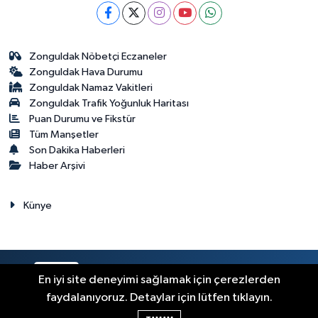
Zonguldak Nöbetçi Eczaneler
Zonguldak Hava Durumu
Zonguldak Namaz Vakitleri
Zonguldak Trafik Yoğunluk Haritası
Puan Durumu ve Fikstür
Tüm Manşetler
Son Dakika Haberleri
Haber Arşivi
Künye
RSS
Copyright © 2023. Her hakkı saklıdır.
En iyi site deneyimi sağlamak için çerezlerden
faydalanıyoruz. Detaylar için lütfen tıklayın.
Haber Yazılımı:
TE Bilişim