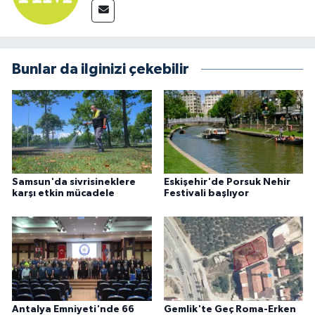
Bunlar da ilginizi çekebilir
Samsun'da sivrisineklere
Eskişehir'de Porsuk Nehir
karşı etkin mücadele
Festivali başlıyor
Antalya Emniyeti'nde 66
Gemlik'te Geç Roma-Erken