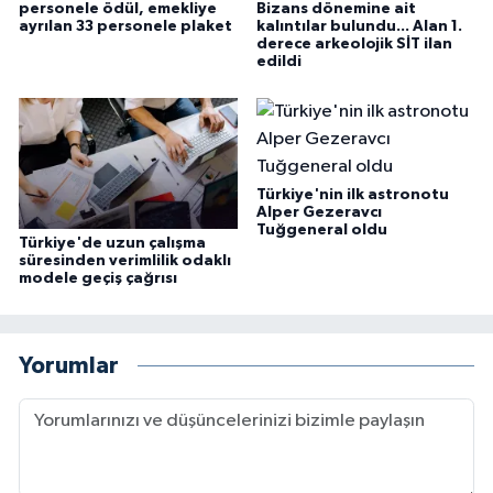
personele ödül, emekliye
Bizans dönemine ait
ayrılan 33 personele plaket
kalıntılar bulundu... Alan 1.
derece arkeolojik SİT ilan
edildi
Türkiye'nin ilk astronotu
Alper Gezeravcı
Tuğgeneral oldu
Türkiye'de uzun çalışma
süresinden verimlilik odaklı
modele geçiş çağrısı
Yorumlar