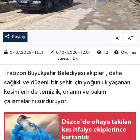
RESMİ İLAN
Paylaş
-
+
A
A
07.07.2026 - 11:51
07.07.2026 - 12:01
12
Okunma
Süresi: 1 Dk
Trabzon Büyükşehir Belediyesi ekipleri, daha
sağlıklı ve düzenli bir şehir için yoğunluk yaşanan
kesimlerinde temizlik, onarım ve bakım
çalışmalarını sürdürüyor.
Düzce'de oltaya takılan
kuş itfaiye ekiplerince
kurtarıldı