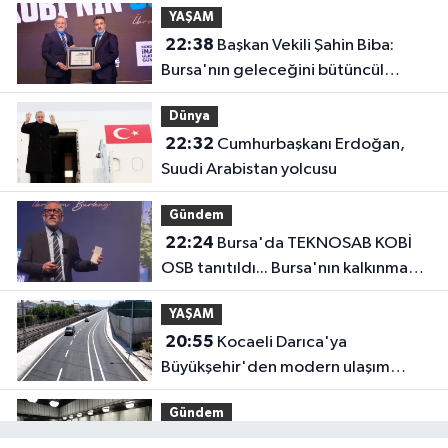
YAŞAM
22:38
Başkan Vekili Şahin Biba:
Bursa'nın geleceğini bütüncül
anlayışla planlıyoruz
Dünya
22:32
Cumhurbaşkanı Erdoğan,
Suudi Arabistan yolcusu
Gündem
22:24
Bursa'da TEKNOSAB KOBİ
OSB tanıtıldı... Bursa'nın kalkınma
yolculuğunda yeni dönem
YAŞAM
20:55
Kocaeli Darıca'ya
Büyükşehir'den modern ulaşım
yatırımı
Gündem
20:52
MGK'dan 8 maddelik