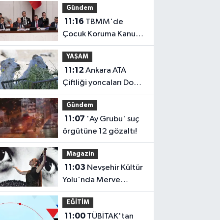
Gündem
11:16
TBMM'de
Çocuk Koruma Kanunu
teklifinin ilk
YAŞAM
görüşmeleri
11:12
Ankara ATA
tamamlandı
Çiftliği yoncaları Doğal
Yaşam Parkı'na
Gündem
ulaştırıldı
11:07
'Ay Grubu' suç
örgütüne 12 gözaltı!
Magazin
11:03
Nevşehir Kültür
Yolu'nda Merve
Özbey coşkusu
EĞİTİM
11:00
TÜBİTAK'tan