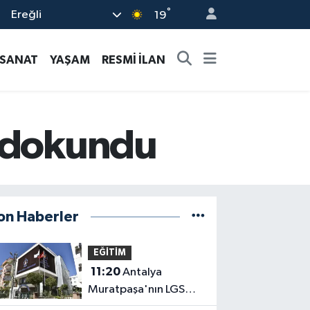
°
Ereğli
19
-SANAT
YAŞAM
RESMİ İLAN
e dokundu
on Haberler
EĞİTİM
11:20
Antalya
Muratpaşa'nın LGS
başarısı