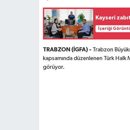
Kayseri zabıt
İçeriği Görünt
TRABZON (İGFA) -
Trabzon Büyükşe
kapsamında düzenlenen Türk Halk Mü
görüyor.