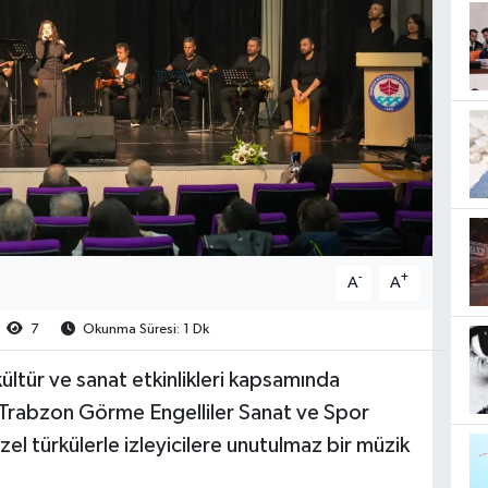
-
+
A
A
7
Okunma Süresi: 1 Dk
ültür ve sanat etkinlikleri kapsamında
Trabzon Görme Engelliler Sanat ve Spor
zel türkülerle izleyicilere unutulmaz bir müzik