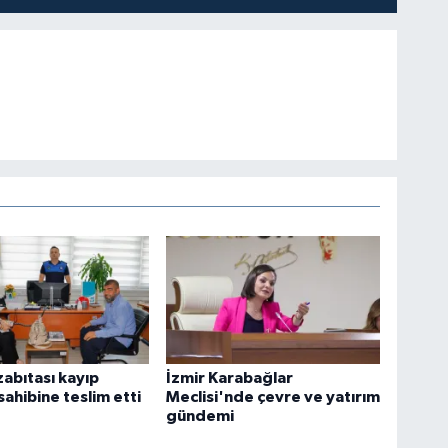
zabıtası kayıp
İzmir Karabağlar
sahibine teslim etti
Meclisi'nde çevre ve yatırım
gündemi