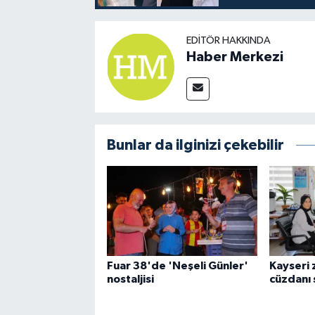
EDITÖR HAKKINDA
Haber Merkezi
Bunlar da ilginizi çekebilir
Fuar 38'de 'Neşeli Günler'
Kayseri 
nostaljisi
cüzdanı 