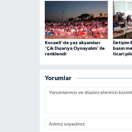
Kocaeli'de yaz akşamları
İletişim
'Çık Dışarıya Oynayalım' ile
basın me
renklendi
ticari pi
Yorumlar