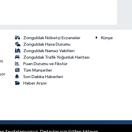
Zonguldak Nöbetçi Eczaneler
Künye
Zonguldak Hava Durumu
Zonguldak Namaz Vakitleri
Zonguldak Trafik Yoğunluk Haritası
ni
Puan Durumu ve Fikstür
Tüm Manşetler
yor
Son Dakika Haberleri
Haber Arşivi
.
n faydalanıyoruz. Detaylar için lütfen tıklayın.