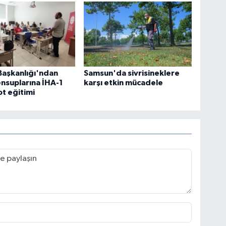
 Başkanlığı'ndan
Samsun'da sivrisineklere
nsuplarına İHA-1
karşı etkin mücadele
lot eğitimi