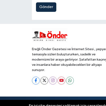
Gönder
Ereğli Önder Gazetesi ve İnternet Sitesi , yepye
temasıyla sizleri buluştururken, sadelik ve
modernizmi bir araya getiriyor. Şatafattan kaçını
ve insanlara haber okuyabilecekleri bir altyapı
sunuyor.
RSS
Copyright © 2023. Her hakkı saklıdır
En iyi site deneyimi sağlamak için çerezlerde