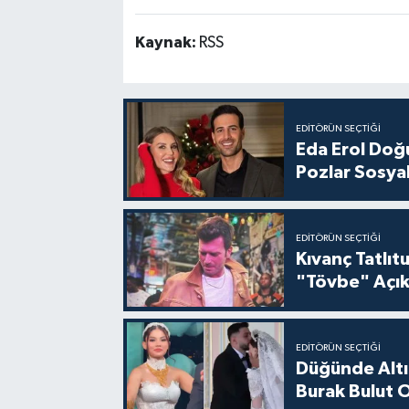
Kaynak:
RSS
EDITÖRÜN SEÇTIĞI
Eda Erol Doğu
Pozlar Sosyal
EDITÖRÜN SEÇTIĞI
Kıvanç Tatlı
"Tövbe" Açık
EDITÖRÜN SEÇTIĞI
Düğünde Altı
Burak Bulut O