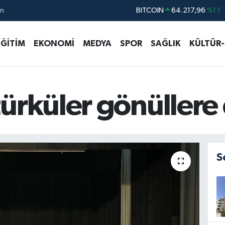
BITCOIN
64.217,96
%1.1
ın
DOLAR
47,5834
%0.1
EURO
54,9368
%0.14
EĞİTİM
EKONOMİ
MEDYA
SPOR
SAĞLIK
KÜLTÜR
STERLİN
64,0802
%0.11
GRAM ALTIN
6229.65
%-0.04
BİST100
13.688
%207
türküler gönüller
S