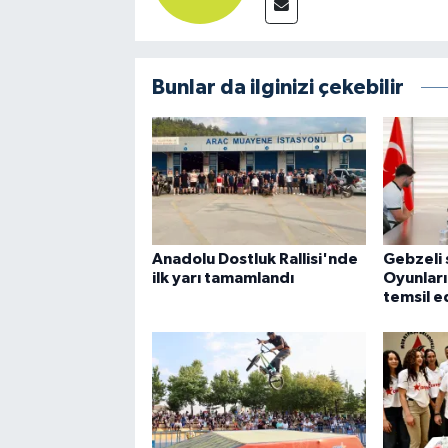
Bunlar da ilginizi çekebilir
Anadolu Dostluk Rallisi'nde
Gebzeli
ilk yarı tamamlandı
Oyunları
temsil 