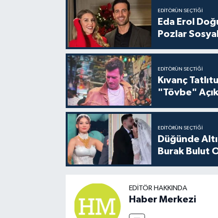
EDITÖRÜN SEÇTIĞI
Eda Erol Doğu
Pozlar Sosyal
EDITÖRÜN SEÇTIĞI
Kıvanç Tatlı
"Tövbe" Açık
EDITÖRÜN SEÇTIĞI
Düğünde Altı
Burak Bulut O
EDITÖR HAKKINDA
Haber Merkezi