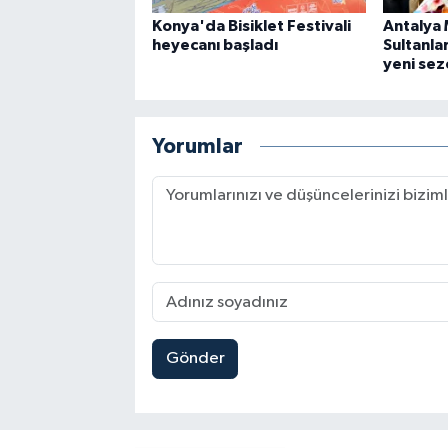
Konya'da Bisiklet Festivali
Antalya 
heyecanı başladı
Sultanla
yeni se
Yorumlar
Gönder