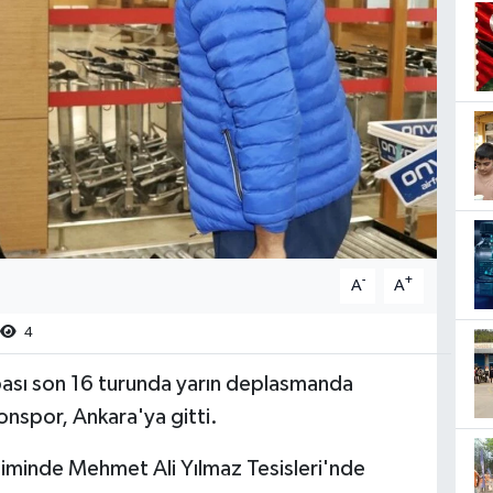
-
+
A
A
4
ası son 16 turunda yarın deplasmanda
zonspor, Ankara'ya gitti.
timinde Mehmet Ali Yılmaz Tesisleri'nde