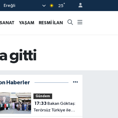
°
Ereğli
25
-SANAT
YAŞAM
RESMİ İLAN
 gitti
on Haberler
Gündem
17:33
Bakan Göktaş:
Terörsüz Türkiye ile
barışın ve istikrarın