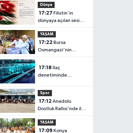
Dünya
güçlendiği gelecek
17:27
Filistin'in
hedefliyoruz
dünyaya açılan sesi
olmaya devam
YAŞAM
edeceğiz
17:22
Bursa
Osmangazi'nin
nabzını Küplüpınar'da
tuttu
17:18
İlaç
denetiminde
uluslararası standart
dönemi
Spor
17:12
Anadolu
Dostluk Rallisi'nde ilk
yarı tamamlandı
YAŞAM
17:09
Konya