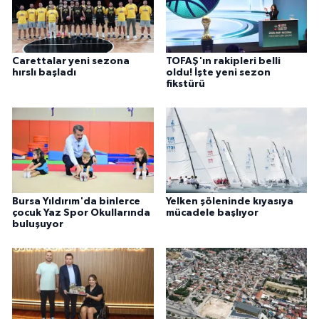
Carettalar yeni sezona
TOFAŞ'ın rakipleri belli
hırslı başladı
oldu! İşte yeni sezon
fikstürü
Bursa Yıldırım'da binlerce
Yelken şöleninde kıyasıya
çocuk Yaz Spor Okullarında
mücadele başlıyor
buluşuyor