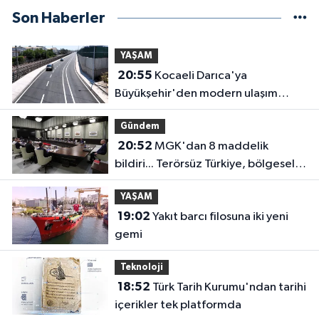
Son Haberler
YAŞAM
20:55
Kocaeli Darıca'ya
Büyükşehir'den modern ulaşım
yatırımı
Gündem
20:52
MGK'dan 8 maddelik
bildiri... Terörsüz Türkiye, bölgesel
güvenlik ve Gazze mesajı
YAŞAM
19:02
Yakıt barcı filosuna iki yeni
gemi
Teknoloji
18:52
Türk Tarih Kurumu'ndan tarihi
içerikler tek platformda