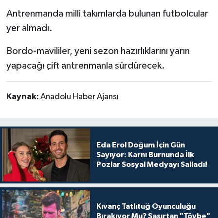
Antrenmanda milli takımlarda bulunan futbolcular
yer almadı.
Bordo-mavililer, yeni sezon hazırlıklarını yarın
yapacağı çift antrenmanla sürdürecek.
Kaynak:
Anadolu Haber Ajansı
Eda Erol Doğum İçin Gün
Sayıyor: Karnı Burnunda İlk
Pozlar Sosyal Medyayı Salladı!
Kıvanç Tatlıtuğ Oyunculuğu
Bırakıyor Mu? Şaşırtan "Tövbe"