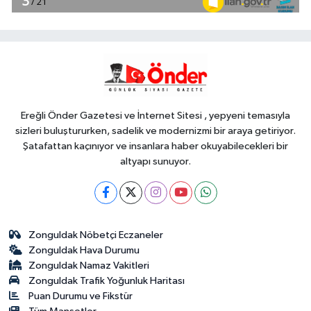
Türkiye ile Vietnam arasında
'hava'da yeni dönem... Sefer
kapasitesi artırıldı
Spor
18:35
Carettalar yeni sezona hırslı
başladı
Ereğli Önder Gazetesi ve İnternet Sitesi , yepyeni temasıyla
sizleri buluştururken, sadelik ve modernizmi bir araya getiriyor.
Şatafattan kaçınıyor ve insanlara haber okuyabilecekleri bir
altyapı sunuyor.
Zonguldak Nöbetçi Eczaneler
Zonguldak Hava Durumu
Zonguldak Namaz Vakitleri
Zonguldak Trafik Yoğunluk Haritası
Puan Durumu ve Fikstür