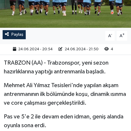
RESMİ İLAN
Paylaş
-
+
A
A
24.06.2024 - 20:54
24.06.2024 - 21:50
4
TRABZON (AA) - Trabzonspor, yeni sezon
hazırlıklarına yaptığı antrenmanla başladı.
Mehmet Ali Yılmaz Tesisleri'nde yapılan akşam
antrenmanının ilk bölümünde koşu, dinamik ısınma
ve core çalışması gerçekleştirildi.
Pas ve 5'e 2 ile devam eden idman, geniş alanda
oyunla sona erdi.