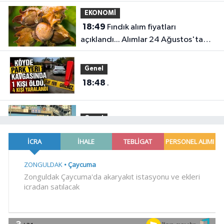
EKONOMİ
18:49
Fındık alım fiyatları
açıklandı... Alımlar 24 Ağustos'ta
başlıyor
Genel
18:48
.
Genel
18:45
HER AKŞAM AYNI ÇİLE!
Gündem
18:44
Görevden uzaklaştırılan Utku
Caner Çaykara hakkında tahliye
kararı
Dünya
18:40