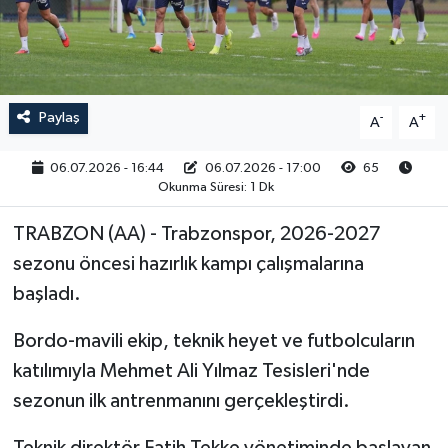
RESMİ İLAN
Paylaş
-
+
A
A
06.07.2026 - 16:44
06.07.2026 - 17:00
65
Okunma Süresi: 1 Dk
TRABZON (AA) - Trabzonspor, 2026-2027
sezonu öncesi hazırlık kampı çalışmalarına
başladı.
Bordo-mavili ekip, teknik heyet ve futbolcuların
katılımıyla Mehmet Ali Yılmaz Tesisleri'nde
sezonun ilk antrenmanını gerçekleştirdi.