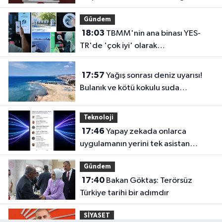
Gündem
18:03
TBMM'nin ana binası YES-
TR'de 'çok iyi' olarak
sertifikalandırıldı
17:57
Yağış sonrası deniz uyarısı!
Bulanık ve kötü kokulu suda
yüzmeyin
Teknoloji
17:46
Yapay zekada onlarca
uygulamanın yerini tek asistan
alabilir
Gündem
17:40
Bakan Göktaş: Terörsüz
Türkiye tarihi bir adımdır
SİYASET