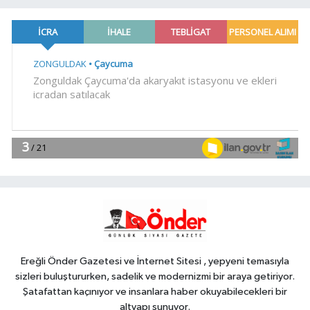
17:35
Gürsel Tekin'den 'tutarlılık'
mesajı... Tarihi meselelerde pusula
net olmalı
YAŞAM
17:28
Kadın Arkadaşlıkları Ruh
Sağlığını Güçlendiriyor: Ancak Her
İlişki Destekleyici Değil
YAŞAM
17:23
Manisa Saruhanlı'ya
Büyükşehir'den tarımsal destek
Gündem
17:17
Marmara Adası açıklarında
arızalanan tekne kurtarıldı
Ereğli Önder Gazetesi ve İnternet Sitesi , yepyeni temasıyla
sizleri buluştururken, sadelik ve modernizmi bir araya getiriyor.
Şatafattan kaçınıyor ve insanlara haber okuyabilecekleri bir
altyapı sunuyor.