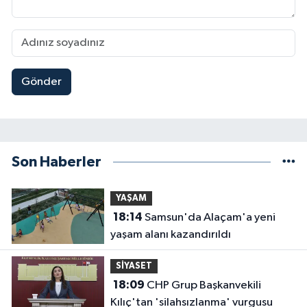
Gönder
Son Haberler
YAŞAM
18:14
Samsun'da Alaçam'a yeni
yaşam alanı kazandırıldı
SİYASET
18:09
CHP Grup Başkanvekili
Kılıç'tan 'silahsızlanma' vurgusu