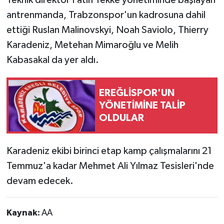
Teknik direktör Fatih Tekke yönetiminde başlayan
antrenmanda, Trabzonspor'un kadrosuna dahil
ettiği Ruslan Malinovskyi, Noah Saviolo, Thierry
Karadeniz, Metehan Mimaroğlu ve Melih
Kabasakal da yer aldı.
EREĞLİSPOR'UN
YÖNETİMİNE TALİP
OLDULAR
Karadeniz ekibi birinci etap kamp çalışmalarını 21
Temmuz'a kadar Mehmet Ali Yılmaz Tesisleri'nde
devam edecek.
Kaynak:
AA