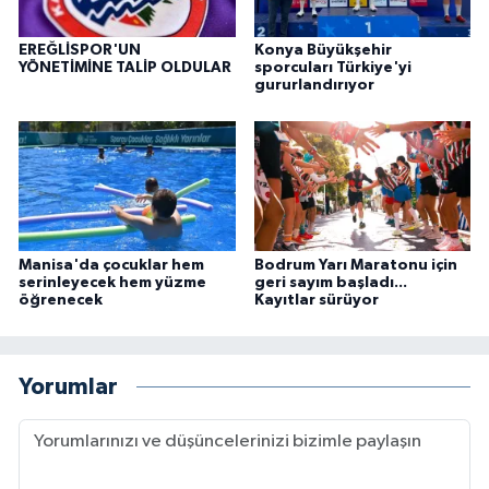
EREĞLİSPOR'UN
Konya Büyükşehir
YÖNETİMİNE TALİP OLDULAR
sporcuları Türkiye'yi
gururlandırıyor
Manisa'da çocuklar hem
Bodrum Yarı Maratonu için
serinleyecek hem yüzme
geri sayım başladı...
öğrenecek
Kayıtlar sürüyor
Yorumlar