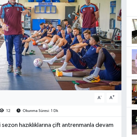
-
+
A
A
12
Okunma Süresi: 1 Dk
ezon hazıklıklarına çift antrenmanla devam