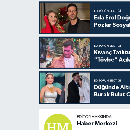
EDITÖRÜN SEÇTIĞI
Eda Erol Doğu
Pozlar Sosyal
EDITÖRÜN SEÇTIĞI
Kıvanç Tatlı
"Tövbe" Açık
EDITÖRÜN SEÇTIĞI
Düğünde Altı
Burak Bulut O
EDITÖR HAKKINDA
Haber Merkezi