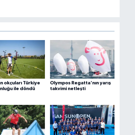
n okçuları Türkiye
Olympos Regatta'nın yarış
nluğu ile döndü
takvimi netleşti