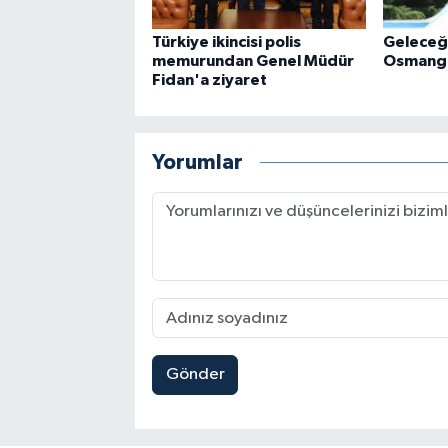
Türkiye ikincisi polis
Geleceği
memurundan Genel Müdür
Osmanga
Fidan'a ziyaret
Yorumlar
Gönder