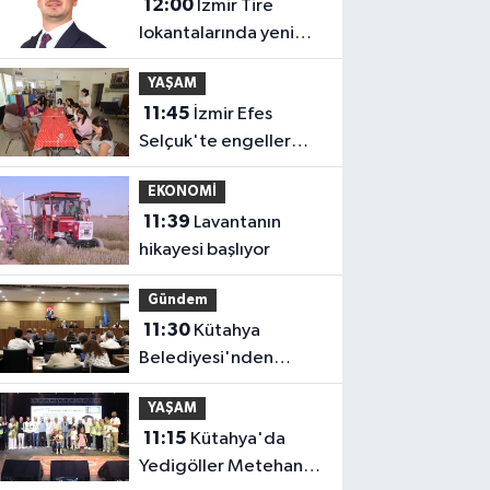
12:00
İzmir Tire
lokantalarında yeni
dönem başlıyor
YAŞAM
11:45
İzmir Efes
Selçuk'te engeller
atölyelerle aşılıyor
EKONOMİ
11:39
Lavantanın
hikayesi başlıyor
Gündem
11:30
Kütahya
Belediyesi'nden
amatör spor
YAŞAM
kulüplerine tam
11:15
Kütahya'da
destek
Yedigöller Metehan