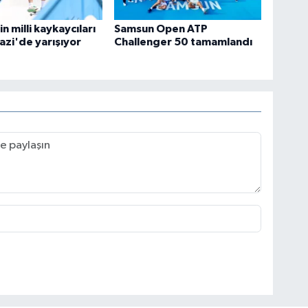
n milli kaykaycıları
Samsun Open ATP
zi'de yarışıyor
Challenger 50 tamamlandı