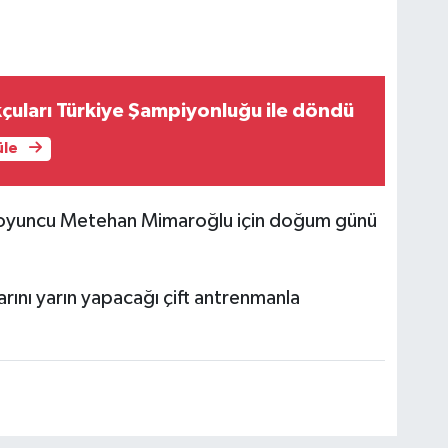
çuları Türkiye Şampiyonluğu ile döndü
üle
oyuncu Metehan Mimaroğlu için doğum günü
arını yarın yapacağı çift antrenmanla