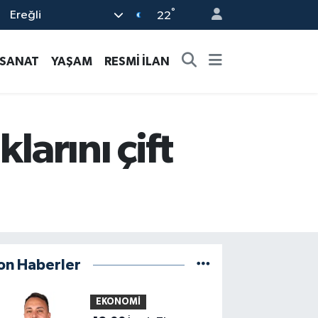
°
Ereğli
22
-SANAT
YAŞAM
RESMİ İLAN
larını çift
on Haberler
EKONOMİ