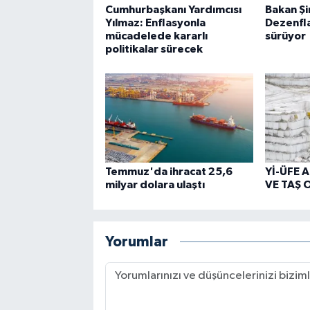
Cumhurbaşkanı Yardımcısı
Bakan Ş
Yılmaz: Enflasyonla
Dezenfla
mücadelede kararlı
sürüyor
politikalar sürecek
Temmuz'da ihracat 25,6
Yİ-ÜFE 
milyar dolara ulaştı
VE TAŞ 
Yorumlar