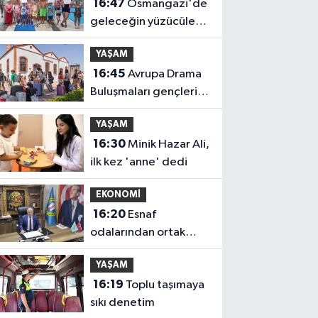
16:47
Osmangazi'de
geleceğin yüzücüleri
sertifikalarını aldı
YAŞAM
16:45
Avrupa Drama
Buluşmaları gençleri
İzmir'de
YAŞAM
16:30
Minik Hazar Ali,
ilk kez 'anne' dedi
EKONOMİ
16:20
Esnaf
odalarından ortak
açıklama
YAŞAM
16:19
Toplu taşımaya
sıkı denetim