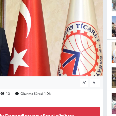
-
+
A
A
10
Okunma Süresi: 1 Dk