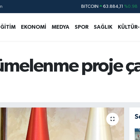
ın
DOLAR
47,5563
%0.01
EURO
54,7916
%0.01
EĞİTİM
EKONOMİ
MEDYA
SPOR
SAĞLIK
KÜLTÜR
STERLİN
63,9168
%-0.44
GRAM ALTIN
6213.73
%0.27
BİST100
13.411
%-35
melenme proje ça
S