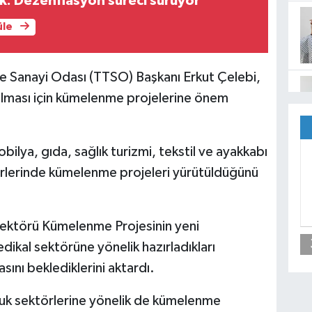
k: Dezenflasyon süreci sürüyor
üle
 Sanayi Odası (TTSO) Başkanı Erkut Çelebi,
ırılması için kümelenme projelerine önem
bilya, gıda, sağlık turizmi, tekstil ve ayakkabı
törlerinde kümelenme projeleri yürütüldüğünü
ktörü Kümelenme Projesinin yeni
ikal sektörüne yönelik hazırladıkları
nı beklediklerini aktardı.
luk sektörlerine yönelik de kümelenme