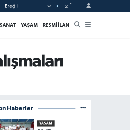
°
Ereğli
21
-SANAT
YAŞAM
RESMİ İLAN
lışmaları
on Haberler
YAŞAM