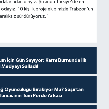
dalarından biriyiz. Şu anda Türkiye'de en
odayız. 10 kişilik proje ekibimizle Trabzon'un
 aralıksız sürdürüyoruz.'
m İçin Gün Sayıyor: Karnı Burnunda İlk
 Medyayı Salladı!
tuğ Oyunculuğu Bırakıyor Mu? Şaşırtan
lamasının Tüm Perde Arkası