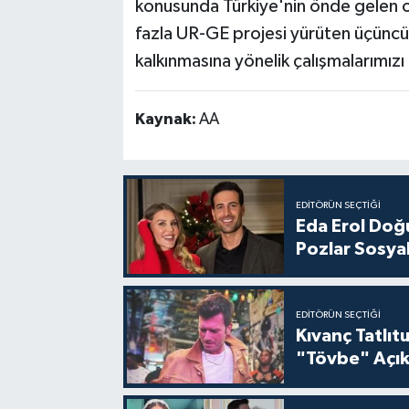
konusunda Türkiye'nin önde gelen o
fazla UR-GE projesi yürüten üçüncü 
kalkınmasına yönelik çalışmalarımızı
Kaynak:
AA
EDITÖRÜN SEÇTIĞI
Eda Erol Doğu
Pozlar Sosyal
EDITÖRÜN SEÇTIĞI
Kıvanç Tatlı
"Tövbe" Açık