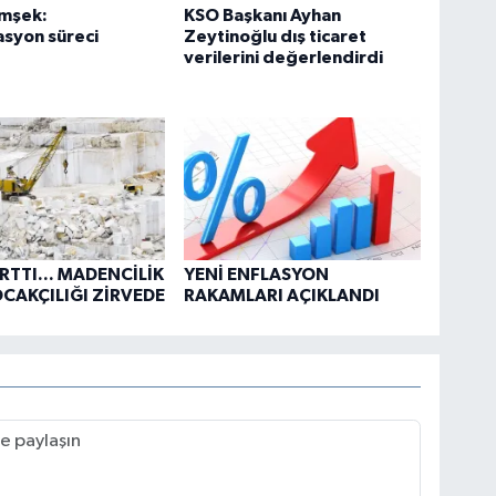
imşek:
KSO Başkanı Ayhan
syon süreci
Zeytinoğlu dış ticaret
verilerini değerlendirdi
ARTTI... MADENCİLİK
YENİ ENFLASYON
OCAKÇILIĞI ZİRVEDE
RAKAMLARI AÇIKLANDI