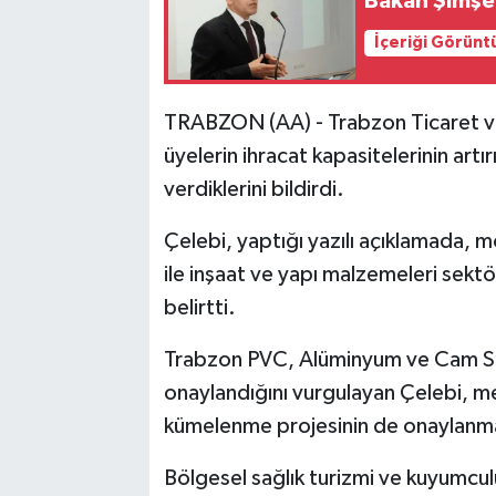
Bakan Şimşe
İçeriği Görünt
TRABZON (AA) - Trabzon Ticaret ve
üyelerin ihracat kapasitelerinin art
verdiklerini bildirdi.
Çelebi, yaptığı yazılı açıklamada, mo
ile inşaat ve yapı malzemeleri sek
belirtti.
Trabzon PVC, Alüminyum ve Cam Se
onaylandığını vurgulayan Çelebi, med
kümelenme projesinin de onaylanması
Bölgesel sağlık turizmi ve kuyumcu