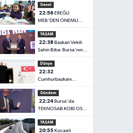
Genel
22:56
EREĞLİ
MEB'DEN ÖNEMLİ
AÇIKLAMA
YAŞAM
22:38
Başkan Vekili
Şahin Biba: Bursa'nın
geleceğini bütüncül
Dünya
anlayışla planlıyoruz
22:32
Cumhurbaşkanı
Erdoğan, Suudi
Gündem
Arabistan yolcusu
22:24
Bursa'da
TEKNOSAB KOBİ OSB
tanıtıldı... Bursa'nın
YAŞAM
kalkınma
20:55
Kocaeli
yolculuğunda yeni