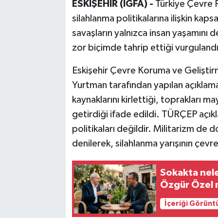
ESKİŞEHİR (İGFA) -
Türkiye Çevre 
silahlanma politikalarına ilişkin kap
savaşların yalnızca insan yaşamını 
zor biçimde tahrip ettiği vurgulandı
Eskişehir Çevre Koruma ve Gelişti
Yurtman tarafından yapılan açıklama
kaynaklarını kirlettiği, toprakları m
getirdiği ifade edildi. TÜRÇEP açı
politikaları değildir. Militarizm de 
denilerek, silahlanma yarışının çevre
Sokakta nele
Özgür Özel 
İçeriği Görünt