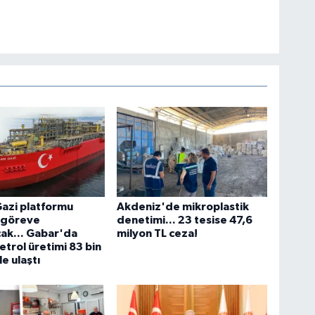
azi platformu
Akdeniz'de mikroplastik
e göreve
denetimi... 23 tesise 47,6
ak... Gabar'da
milyon TL ceza!
etrol üretimi 83 bin
e ulaştı