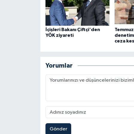
İçişleri Bakanı Çiftçi'den
Temmuz'
YÖK ziyareti
denetim
ceza kes
Yorumlar
Gönder