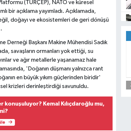
Platformu (TÜRÇEP), NATO ve küresel
samlı bir açıklama yayımladı. Açıklamada,
değil, doğayı ve ekosistemleri de geri dönüşü
.
rme Derneği Başkanı Makine Mühendisi Sadık
da, savaşların ormanları yok ettiği, su
ayınlar ve ağır metallerle yaşanamaz hale
klamasında, 'Doğanın düşmanı yalnızca rant
doğanın en büyük yıkım güçlerinden biridir'
sel krizleri derinleştirdiği savunuldu.
r konuşuluyor? Kemal Kılıçdaroğlu mu,
mi?
üle