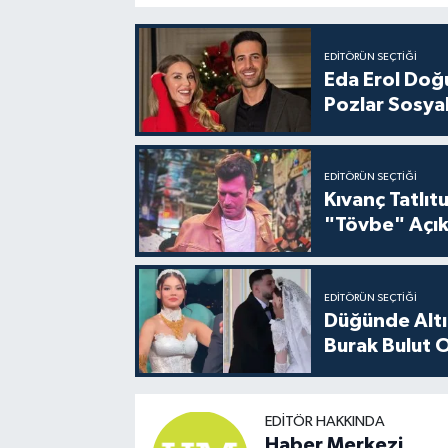
EDITÖRÜN SEÇTIĞI
Eda Erol Doğu
Pozlar Sosyal
EDITÖRÜN SEÇTIĞI
Kıvanç Tatlı
"Tövbe" Açık
EDITÖRÜN SEÇTIĞI
Düğünde Altı
Burak Bulut O
EDITÖR HAKKINDA
Haber Merkezi