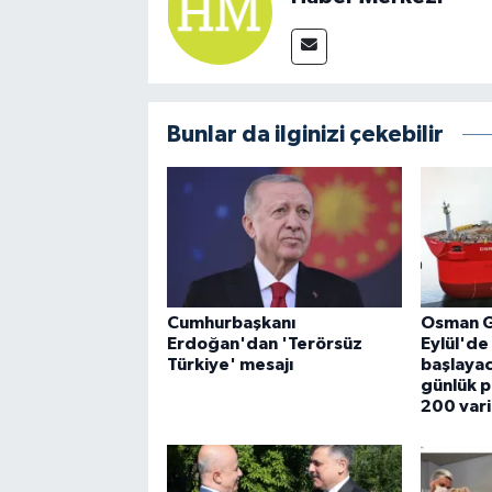
Bunlar da ilginizi çekebilir
Cumhurbaşkanı
Osman G
Erdoğan'dan 'Terörsüz
Eylül'd
Türkiye' mesajı
başlayac
günlük p
200 varil