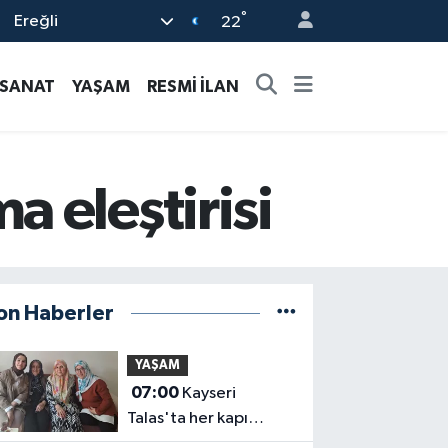
°
Ereğli
22
-SANAT
YAŞAM
RESMİ İLAN
 eleştirisi
on Haberler
YAŞAM
07:00
Kayseri
Talas'ta her kapı
çalınıyor