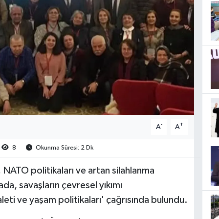
-
+
A
A
8
Okunma Süresi: 2 Dk
NATO politikaları ve artan silahlanma
ada, savaşların çevresel yıkımı
daleti ve yaşam politikaları' çağrısında bulundu.