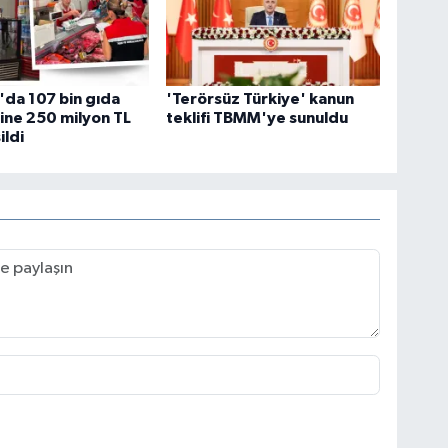
da 107 bin gıda
'Terörsüz Türkiye' kanun
ine 250 milyon TL
teklifi TBMM'ye sunuldu
ildi