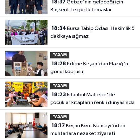
18:37
Gebze'nin geleceği için
Başkent'te güçlü temaslar
18:34
Bursa Tabip Odası: Hekimlik 5
dakikaya sığmaz
YAŞAM
18:28
Edirne Keşan'dan Elazığ'a
gönül köprüsü
YAŞAM
18:23
İstanbul Maltepe'de
çocuklar kitapların renkli dünyasında
YAŞAM
18:17
Keşan Kent Konseyi'nden
muhtarlara nezaket ziyareti