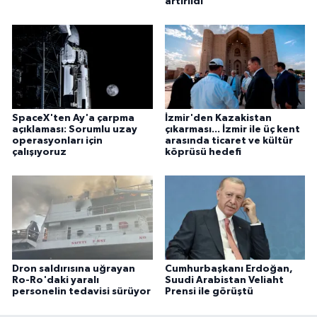
artırıldı
SpaceX'ten Ay'a çarpma
İzmir'den Kazakistan
açıklaması: Sorumlu uzay
çıkarması... İzmir ile üç kent
operasyonları için
arasında ticaret ve kültür
çalışıyoruz
köprüsü hedefi
Dron saldırısına uğrayan
Cumhurbaşkanı Erdoğan,
Ro-Ro'daki yaralı
Suudi Arabistan Veliaht
personelin tedavisi sürüyor
Prensi ile görüştü