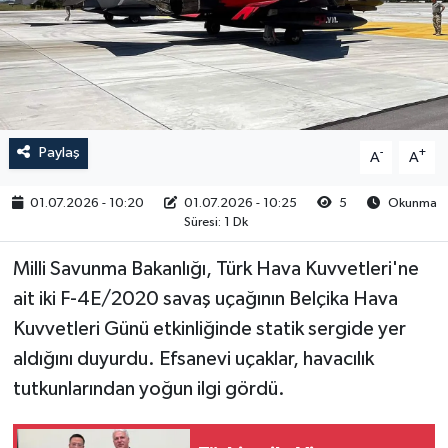
RESMİ İLAN
Paylaş
-
+
A
A
01.07.2026 - 10:20
01.07.2026 - 10:25
5
Okunma
Süresi: 1 Dk
Milli Savunma Bakanlığı, Türk Hava Kuvvetleri'ne
ait iki F-4E/2020 savaş uçağının Belçika Hava
Kuvvetleri Günü etkinliğinde statik sergide yer
aldığını duyurdu. Efsanevi uçaklar, havacılık
tutkunlarından yoğun ilgi gördü.