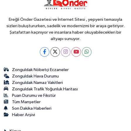
yeni Hükümet Konağı'nın temeli
atıldı
Ereğli Önder Gazetesi ve İnternet Sitesi , yepyeni temasıyla
sizleri buluştururken, sadelik ve modernizmi bir araya getiriyor.
Şatafattan kaçınıyor ve insanlara haber okuyabilecekleri bir
altyapı sunuyor.
Zonguldak Nöbetçi Eczaneler
Zonguldak Hava Durumu
Zonguldak Namaz Vakitleri
Zonguldak Trafik Yoğunluk Haritası
Puan Durumu ve Fikstür
Tüm Manşetler
Son Dakika Haberleri
Haber Arşivi