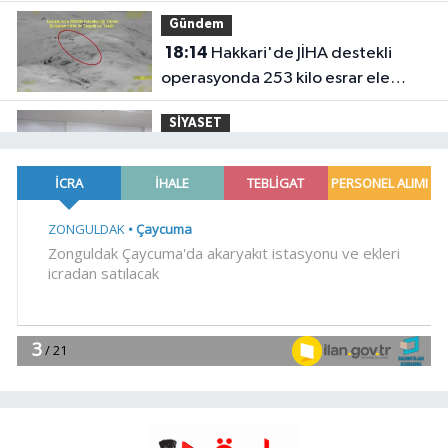
Gündem
18:14
Hakkari'de JİHA destekli
operasyonda 253 kilo esrar ele
geçirildi
SİYASET
18:06
İzmir Karabağlar Meclisi'nde
komisyonlar yeniden şekillendi
YAŞAM
18:00
Keşan eski İlçe Millî Eğitim
Müdürü vefatının yıl dönümünde
anıldı
YAŞAM
17:51
İzmit'te 3 Çınar Çocuk Evi
için kura çekimi gerçekleştirildi
YAŞAM
17:45
Keşan'da 177 milyon liralık