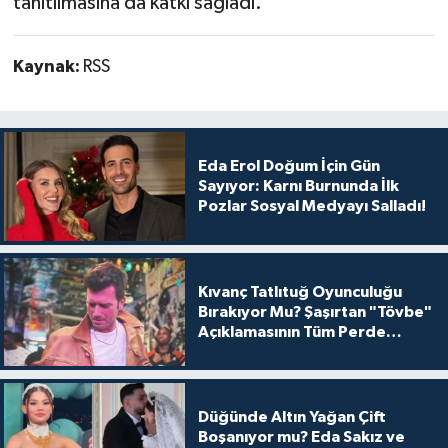
tanıtılmasına da katkı sağladı.
Kaynak:
RSS
Eda Erol Doğum İçin Gün
Sayıyor: Karnı Burnunda İlk
Pozlar Sosyal Medyayı Salladı!
Kıvanç Tatlıtuğ Oyunculuğu
Bırakıyor Mu? Şaşırtan "Tövbe"
Açıklamasının Tüm Perde
Arkası
Düğünde Altın Yağan Çift
Boşanıyor mu? Eda Sakız ve