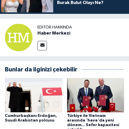
Burak Bulut Olayı Ne?
EDITÖR HAKKINDA
Haber Merkezi
Bunlar da ilginizi çekebilir
Cumhurbaşkanı Erdoğan,
Türkiye ile Vietnam
Suudi Arabistan yolcusu
arasında 'hava'da yeni
dönem... Sefer kapasitesi