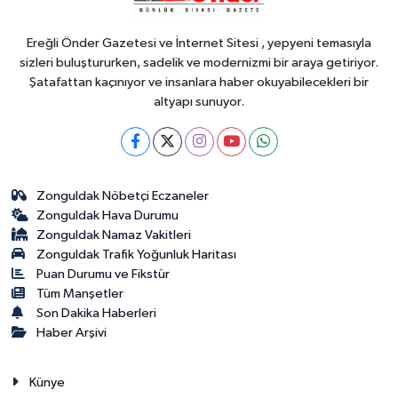
Harmancık'ta da yolları yeniliyor
Ereğli Önder Gazetesi ve İnternet Sitesi , yepyeni temasıyla
sizleri buluştururken, sadelik ve modernizmi bir araya getiriyor.
Şatafattan kaçınıyor ve insanlara haber okuyabilecekleri bir
altyapı sunuyor.
Zonguldak Nöbetçi Eczaneler
Zonguldak Hava Durumu
Zonguldak Namaz Vakitleri
Zonguldak Trafik Yoğunluk Haritası
Puan Durumu ve Fikstür
Tüm Manşetler
Son Dakika Haberleri
Haber Arşivi
Künye