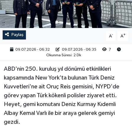
RESMİ İLAN
Paylaş
-
+
A
A
09.07.2026 - 06:32
09.07.2026 - 06:35
7
Okunma Süresi: 2 Dk
ABD'nin 250. kuruluş yıl dönümü etkinlikleri
kapsamında New York'ta bulunan Türk Deniz
Kuvvetleri'ne ait Oruç Reis gemisini, NYPD'de
görev yapan Türk kökenli polisler ziyaret etti.
Heyet, gemi komutanı Deniz Kurmay Kıdemli
Albay Kemal Varlı ile bir araya gelerek gemiyi
gezdi.