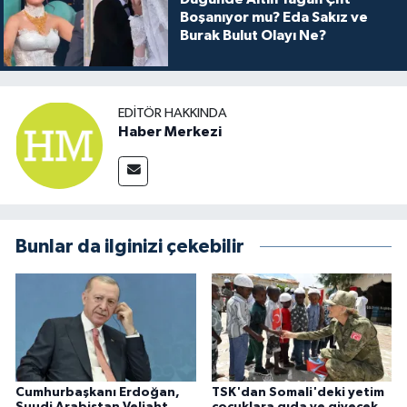
Boşanıyor mu? Eda Sakız ve
Burak Bulut Olayı Ne?
EDITÖR HAKKINDA
Haber Merkezi
Bunlar da ilginizi çekebilir
Cumhurbaşkanı Erdoğan,
TSK'dan Somali'deki yetim
Suudi Arabistan Veliaht
çocuklara gıda ve giyecek