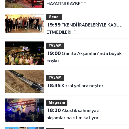
HAYATINI KAYBETTİ
Genel
19:59
“KENDİ İRADELERİYLE KABUL
ETMEDİLER!..”
YAŞAM
19:00
Ganita Akşamları'nda büyük
coşku
YAŞAM
18:45
Kırsal yollara neşter
Magazin
18:30
Akustik sahne yaz
akşamlarına ritim katıyor