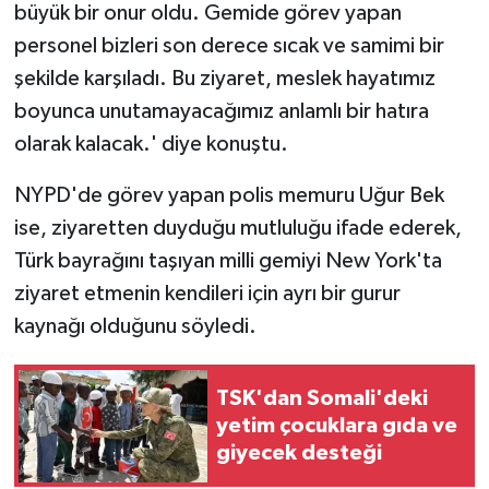
büyük bir onur oldu. Gemide görev yapan
personel bizleri son derece sıcak ve samimi bir
şekilde karşıladı. Bu ziyaret, meslek hayatımız
boyunca unutamayacağımız anlamlı bir hatıra
olarak kalacak.' diye konuştu.
NYPD'de görev yapan polis memuru Uğur Bek
ise, ziyaretten duyduğu mutluluğu ifade ederek,
Türk bayrağını taşıyan milli gemiyi New York'ta
ziyaret etmenin kendileri için ayrı bir gurur
kaynağı olduğunu söyledi.
TSK'dan Somali'deki
yetim çocuklara gıda ve
giyecek desteği