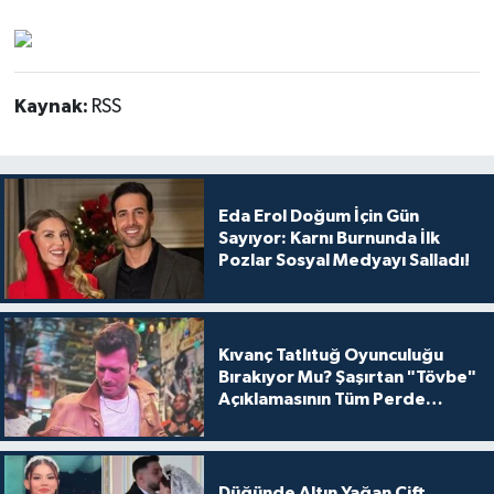
Kaynak:
RSS
Eda Erol Doğum İçin Gün
Sayıyor: Karnı Burnunda İlk
Pozlar Sosyal Medyayı Salladı!
Kıvanç Tatlıtuğ Oyunculuğu
Bırakıyor Mu? Şaşırtan "Tövbe"
Açıklamasının Tüm Perde
Arkası
Düğünde Altın Yağan Çift