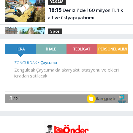
YAŞAM
18:15
Denizli'de 160 milyon TL'lik
alt ve üstyapı yatırımı
Spor
18:00
Şampiyonlar, İETT ile
İstanbul'da
YAŞAM
17:45
Ayvalık'ta üretici ve el emeği
pazarı renk katıyor
YAŞAM
17:30
DAĞDER ve BUMEV'den
eğitim için güç birliği
YAŞAM
17:17
Bursa Büyükşehir