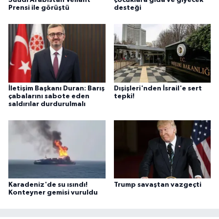
Prensi ile görüştü
desteği
İletişim Başkanı Duran: Barış
Dışişleri'nden İsrail'e sert
çabalarını sabote eden
tepki!
saldırılar durdurulmalı
Karadeniz'de su ısındı!
Trump savaştan vazgeçti
Konteyner gemisi vuruldu