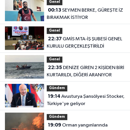
Genel
00:13
SEYMEN BERKE, GÜREŞTE İZ
BIRAKMAK İSTİYOR
Genel
22:37
GMİS MTA-İŞ ŞUBESİ GENEL
KURULU GERÇEKLEŞTİRİLDİ
Genel
22:35
DENİZE GİREN 2 KİŞİDEN BİRİ
KURTARILDI, DİĞERİ ARANIYOR
Gündem
19:14
Avusturya Şansölyesi Stocker,
Türkiye'ye geliyor
Gündem
19:09
Orman yangınlarında