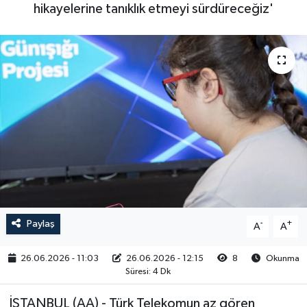
hikayelerine tanıklık etmeyi sürdüreceğiz'
RESMİ İLAN
Paylaş
-
+
A
A
26.06.2026 - 11:03
26.06.2026 - 12:15
8
Okunma
Süresi: 4 Dk
İSTANBUL (AA) - Türk Telekomun az gören