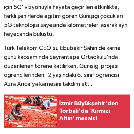
için 5G' vizyonuyla hayata geçirilen etkinlikte,
farklı şehirlerde eğitim gören Günışığı çocukları
5G teknolojisi sayesinde kilometreleri aşarak aynı
heyecanda buluştu.
Türk Telekom CEO'su Ebubekir Şahin de karne
günü kapsamında Seyrantepe Ortaokulu'nda
düzenlenen törene katılırken, Günışığı projesi
öğrencilerinden 12 yaşındaki 6. sınıf öğrencisi
Azra Arıca'ya karnesini takdim etti.
İzmir Büyükşehir'den
Torbalı'da 'Kırmızı
Altın' mesaisi