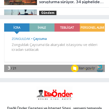
soruşturma sürüyor.. 34 şüpheliden
9'u tutuklandı
Gündem
19:04
Fethiye açıklarında
arızalanan tekne kurtarıldı
Spor
18:57
Körfez'in iki yakası
uluslararası boyuta taşınıyor
Spor
18:46
Bursa'da rahvan atları
şampiyonluğa koştu
YAŞAM
18:38
Bursa'da 700 yıllık ruh
marşlarla yaşatılıyor
Ereğli Önder Gazetesi ve İnternet Sitesi , yepyeni temasıyla