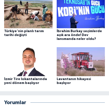
Türkiye'nin planlı tarım
İbrahim Burkay seçimlerde
tarihi değişti
açık ara önde! Dev
lansmanda neler oldu?
İzmir Tire lokantalarında
Lavantanın hikayesi
yeni dönem başlıyor
başlıyor
Yorumlar