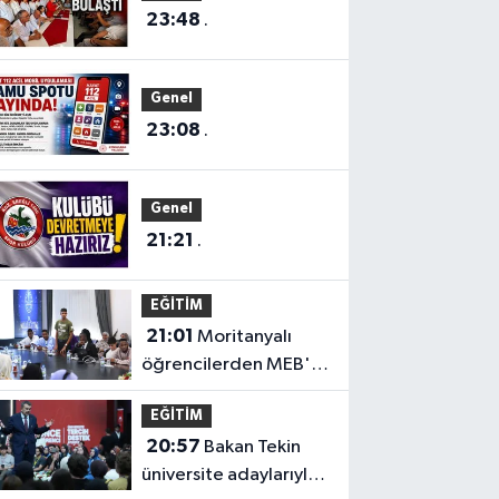
23:48
.
Genel
23:08
.
Genel
21:21
.
EĞİTİM
21:01
Moritanyalı
öğrencilerden MEB'e
ziyaret
EĞİTİM
20:57
Bakan Tekin
üniversite adaylarıyla