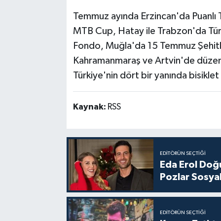
Temmuz ayında Erzincan'da Puanlı T
MTB Cup, Hatay ile Trabzon'da Türk
Fondo, Muğla'da 15 Temmuz Şehitleri
Kahramanmaraş ve Artvin'de düzenle
Türkiye'nin dört bir yanında bisikle
Kaynak:
RSS
EDITÖRÜN SEÇTIĞI
Eda Erol Doğu
Pozlar Sosyal
EDITÖRÜN SEÇTIĞI