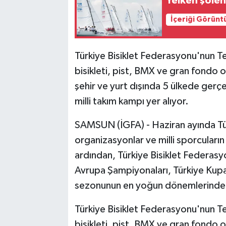
Yelken şölen
İçeriği Görünt
Türkiye Bisiklet Federasyonu'nun T
bisikleti, pist, BMX ve gran fondo o
şehir ve yurt dışında 5 ülkede gerç
milli takım kampı yer alıyor.
SAMSUN (İGFA) - Haziran ayında Türki
organizasyonlar ve milli sporcuların
ardından, Türkiye Bisiklet Federas
Avrupa Şampiyonaları, Türkiye Kupası 
sezonunun en yoğun dönemlerinden 
Türkiye Bisiklet Federasyonu'nun T
bisikleti, pist, BMX ve gran fondo o