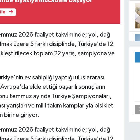
inde kıyasıya mücadele başlıyor
üle
emmuz 2026 faaliyet takviminde; yol, dağ
lmak üzere 5 farklı disiplinde, Türkiye'de 12
ekleştirilecek toplam 22 yarış, şampiyona ve
ye'nin ev sahipliği yaptığı uluslararası
 Avrupa'da elde ettiği başarılı sonuçların
yonu temmuz ayında Türkiye Şampiyonaları,
yarışları ve milli takım kamplarıyla bisiklet
birine giriyor.
emmuz 2026 faaliyet takviminde; yol, dağ
lmak üzere 5 farklı disiplinde, Türkiye'de 12