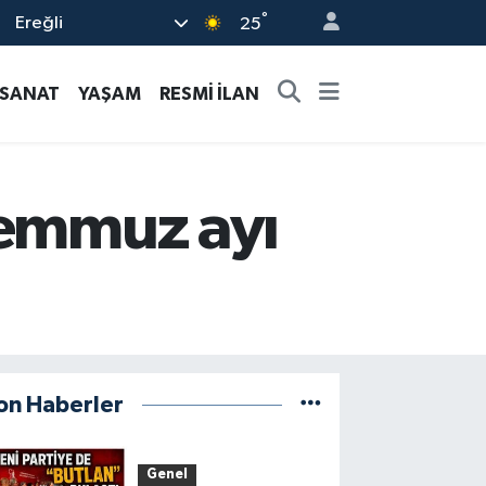
°
Ereğli
25
-SANAT
YAŞAM
RESMİ İLAN
temmuz ayı
on Haberler
Genel