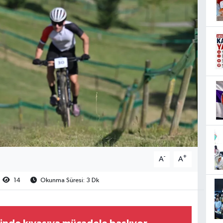
-
+
A
A
14
Okunma Süresi: 3 Dk