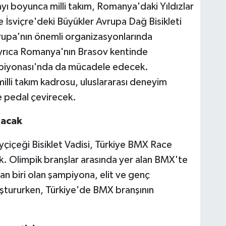
ı boyunca milli takım, Romanya'daki Yıldızlar
 İsviçre'deki Büyükler Avrupa Dağ Bisikleti
upa'nın önemli organizasyonlarında
ayrıca Romanya'nın Brasov kentinde
piyonası'nda da mücadele edecek.
milli takım kadrosu, uluslararası deneyim
e pedal çevirecek.
nacak
çiçeği Bisiklet Vadisi, Türkiye BMX Race
k. Olimpik branşlar arasında yer alan BMX'te
n biri olan şampiyona, elit ve genç
luştururken, Türkiye'de BMX branşının