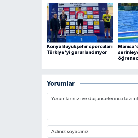
Konya Büyükşehir sporcuları
Manisa'
Türkiye'yi gururlandırıyor
serinle
öğrene
Yorumlar