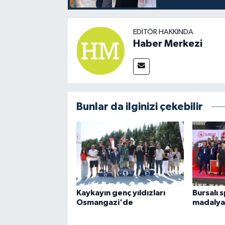
EDITÖR HAKKINDA
Haber Merkezi
Bunlar da ilginizi çekebilir
Kaykayın genç yıldızları
Bursalı 
Osmangazi'de
madalyal