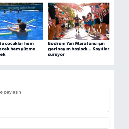
da çocuklar hem
Bodrum Yarı Maratonu için
yecek hem yüzme
geri sayım başladı... Kayıtlar
cek
sürüyor