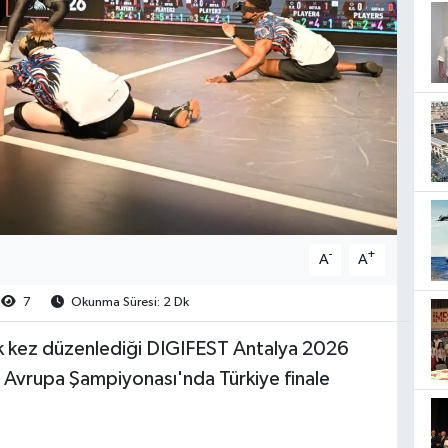
-
+
A
A
7
Okunma Süresi: 2 Dk
ilk kez düzenlediği DIGIFEST Antalya 2026
Avrupa Şampiyonası'nda Türkiye finale