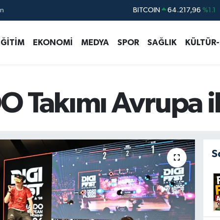
ın
DOLAR
47,5834
%0.1
EURO
54,9368
%0.14
EĞİTİM
EKONOMİ
MEDYA
SPOR
SAĞLIK
KÜLTÜR
STERLİN
64,0802
%0.11
GRAM ALTIN
6229.65
%-0.04
BİST100
13.688
%207
 Takımı Avrupa ik
S