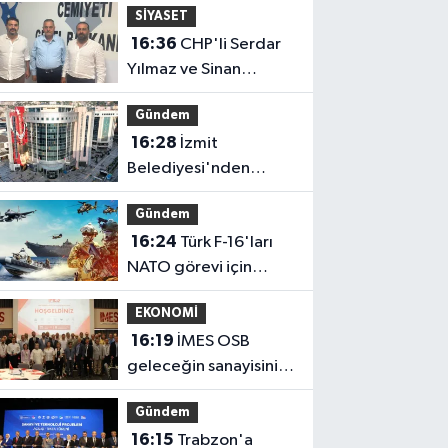
SİYASET
16:36
CHP'li Serdar
Yılmaz ve Sinan
Hano'dan OGC'ye
Gündem
ziyaret
16:28
İzmit
Belediyesi'nden
Ruhsat Müdürlüğü
Gündem
iddialarına açıklama
16:24
Türk F-16'ları
NATO görevi için
Estonya'da... MSB yerli
EKONOMİ
savunma sistemleriyle
16:19
İMES OSB
güçleniyor
geleceğin sanayisini
inşa ediyor! Sanayinin
Gündem
geleceği İMES
16:15
Trabzon'a
OSB'de konuşuldu