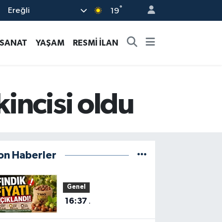
°
Ereğli
19
-SANAT
YAŞAM
RESMİ İLAN
incisi oldu
on Haberler
Genel
16:37
.