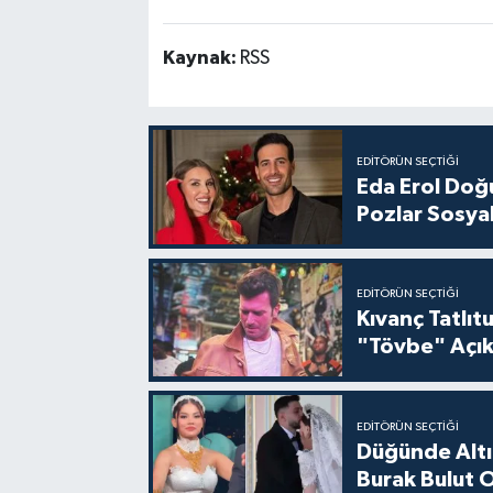
Kaynak:
RSS
EDITÖRÜN SEÇTIĞI
Eda Erol Doğu
Pozlar Sosyal
EDITÖRÜN SEÇTIĞI
Kıvanç Tatlı
"Tövbe" Açık
EDITÖRÜN SEÇTIĞI
Düğünde Altı
Burak Bulut O