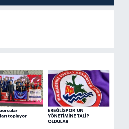
sporcular
EREĞLİSPOR'UN
arı topluyor
YÖNETİMİNE TALİP
OLDULAR