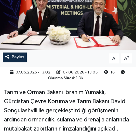
RESMİ İLAN
Paylaş
-
+
A
A
07.06.2026 - 13:02
07.06.2026 - 13:05
16
Okunma Süresi: 1 Dk
Tarım ve Orman Bakanı İbrahim Yumaklı,
Gürcistan Çevre Koruma ve Tarım Bakanı David
Songulashvili ile gerçekleştirdiği görüşmenin
ardından ormancılık, sulama ve drenaj alanlarında
mutabakat zabıtlarının imzalandığını açıkladı.