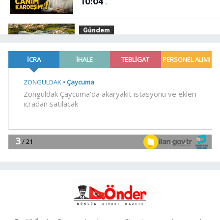
10:04
.
Gündem
10:03
Meclis'te kritik gün!
'Terörsüz Türkiye' teklifinde gözler
Genel Kurul'da
Spor
09:58
Pamucak Sahili'nde spor
şöleni
YAŞAM
09:55
İzmir'de Bornova Aktarma
İstasyonu yenilendi
SİYASET
09:51
'Millet' Bursa'da kurultaya
gidiyor