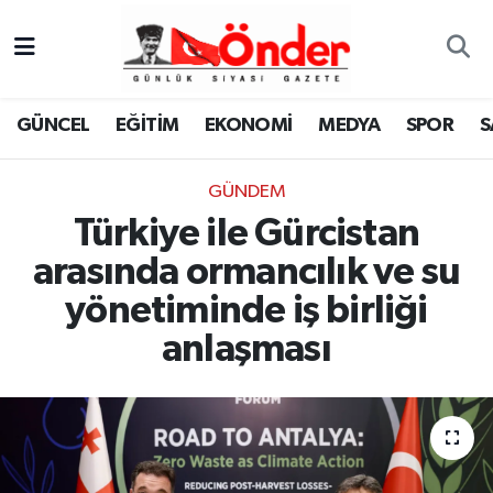
GÜNCEL
Zonguldak Nöbetçi Eczaneler
GÜNCEL
EĞİTİM
EKONOMİ
MEDYA
SPOR
S
EĞİTİM
Zonguldak Hava Durumu
GÜNDEM
EKONOMİ
Zonguldak Namaz Vakitleri
Türkiye ile Gürcistan
MEDYA
Zonguldak Trafik Yoğunluk Haritası
arasında ormancılık ve su
yönetiminde iş birliği
SPOR
TFF 3.Lig 4.Grup Puan Durumu ve Fikstür
anlaşması
SAĞLIK
Tüm Manşetler
KÜLTÜR-SANAT
Son Dakika Haberleri
YAŞAM
Haber Arşivi