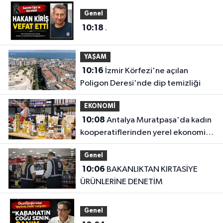
Genel
10:18
.
YAŞAM
10:16
İzmir Körfezi'ne açılan
Poligon Deresi'nde dip temizliği
EKONOMİ
10:08
Antalya Muratpaşa'da kadın
kooperatiflerinden yerel ekonomiye
katkı
Genel
10:06
BAKANLIKTAN KIRTASİYE
ÜRÜNLERİNE DENETİM
Genel