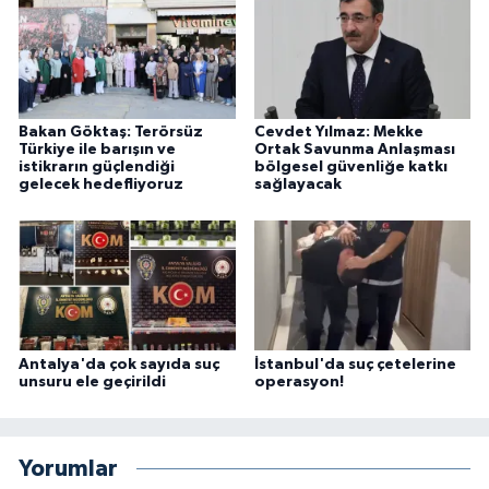
Bakan Göktaş: Terörsüz
Cevdet Yılmaz: Mekke
Türkiye ile barışın ve
Ortak Savunma Anlaşması
istikrarın güçlendiği
bölgesel güvenliğe katkı
gelecek hedefliyoruz
sağlayacak
Antalya'da çok sayıda suç
İstanbul'da suç çetelerine
unsuru ele geçirildi
operasyon!
Yorumlar