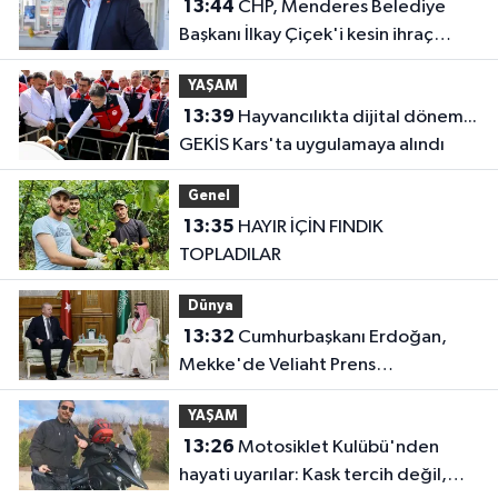
13:44
CHP, Menderes Belediye
Başkanı İlkay Çiçek'i kesin ihraç
talebiyle disipline sevk etti
YAŞAM
13:39
Hayvancılıkta dijital dönem...
GEKİS Kars'ta uygulamaya alındı
Genel
13:35
HAYIR İÇİN FINDIK
TOPLADILAR
Dünya
13:32
Cumhurbaşkanı Erdoğan,
Mekke'de Veliaht Prens
Muhammed bin Selman ile görüştü
YAŞAM
13:26
Motosiklet Kulübü'nden
hayati uyarılar: Kask tercih değil,