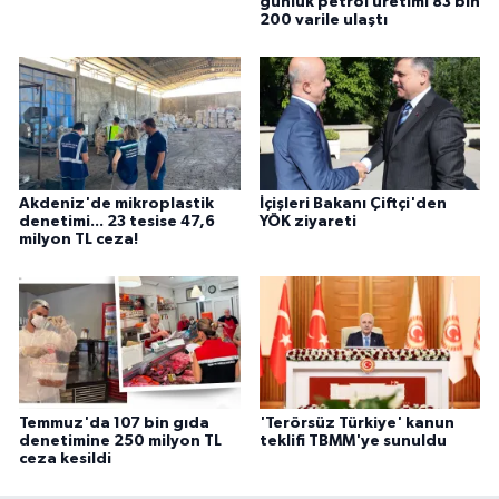
günlük petrol üretimi 83 bin
200 varile ulaştı
Akdeniz'de mikroplastik
İçişleri Bakanı Çiftçi'den
denetimi... 23 tesise 47,6
YÖK ziyareti
milyon TL ceza!
Temmuz'da 107 bin gıda
'Terörsüz Türkiye' kanun
denetimine 250 milyon TL
teklifi TBMM'ye sunuldu
ceza kesildi