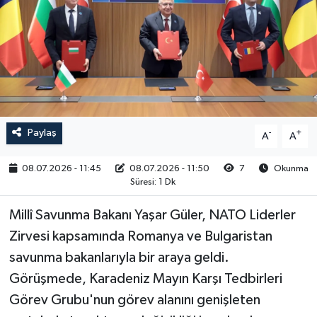
RESMİ İLAN
Paylaş
-
+
A
A
08.07.2026 - 11:45
08.07.2026 - 11:50
7
Okunma
Süresi: 1 Dk
Millî Savunma Bakanı Yaşar Güler, NATO Liderler
Zirvesi kapsamında Romanya ve Bulgaristan
savunma bakanlarıyla bir araya geldi.
Görüşmede, Karadeniz Mayın Karşı Tedbirleri
Görev Grubu'nun görev alanını genişleten