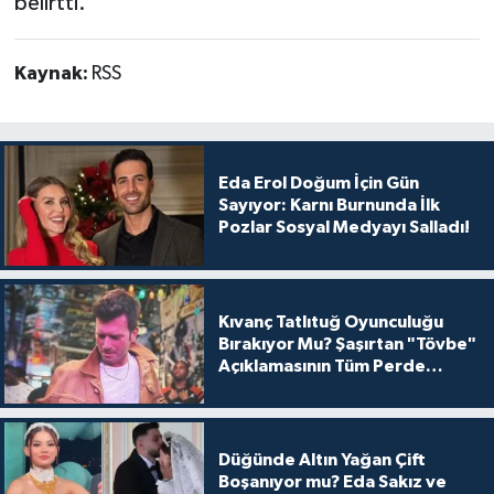
belirtti.
Kaynak:
RSS
Eda Erol Doğum İçin Gün
Sayıyor: Karnı Burnunda İlk
Pozlar Sosyal Medyayı Salladı!
Kıvanç Tatlıtuğ Oyunculuğu
Bırakıyor Mu? Şaşırtan "Tövbe"
Açıklamasının Tüm Perde
Arkası
Düğünde Altın Yağan Çift
Boşanıyor mu? Eda Sakız ve