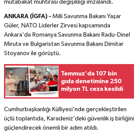
mutabakat muhtırası değişikliği imzalandı.
ANKARA (İGFA) -
Milli Savunma Bakanı Yaşar
Güler, NATO Liderler Zirvesi kapsamında
Ankara'da Romanya Savunma Bakanı Radu-Dinel
Miruta ve Bulgaristan Savunma Bakanı Dimitar
Stoyanov ile görüştü.
Temmuz'da 107 bin
gıda denetimine 250
milyon TL ceza kesildi
Cumhurbaşkanlığı Külliyesi'nde gerçekleştirilen
üçlü toplantıda, Karadeniz'deki güvenlik iş birliğini
güçlendirecek önemli bir adım atıldı.