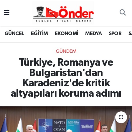
GÜNCEL
Zonguldak Nöbetçi Eczaneler
GÜNCEL
EĞİTİM
EKONOMİ
MEDYA
SPOR
S
EĞİTİM
Zonguldak Hava Durumu
GÜNDEM
EKONOMİ
Zonguldak Namaz Vakitleri
Türkiye, Romanya ve
MEDYA
Zonguldak Trafik Yoğunluk Haritası
Bulgaristan'dan
Karadeniz'de kritik
SPOR
TFF 3.Lig 4.Grup Puan Durumu ve Fikstür
altyapıları koruma adımı
SAĞLIK
Tüm Manşetler
KÜLTÜR-SANAT
Son Dakika Haberleri
YAŞAM
Haber Arşivi