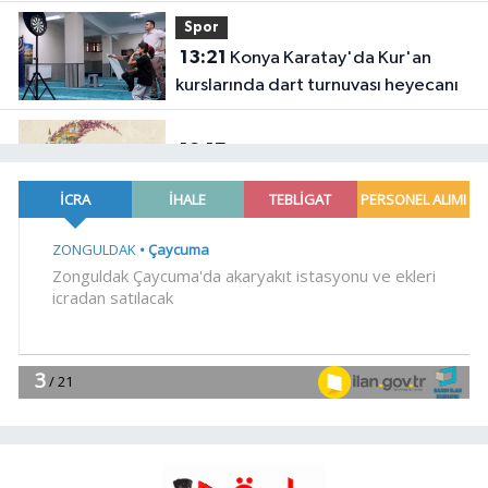
zorunluluktur
Spor
13:21
Konya Karatay'da Kur'an
kurslarında dart turnuvası heyecanı
13:17
Bursa Yıldırım'da Erguvan
Bayramı minyatürle geleceğe
taşınacak
Genel
13:13
PLAJLAR BÖLGESİNDE İŞGALE
GEÇİT YOK
YAŞAM
13:12
Mudanya'da zeytin sineğiyle
mücadele
YAŞAM
13:08
Yenimuhacir Mezarlığı'na