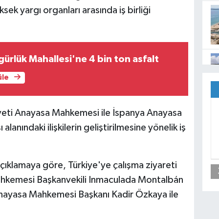
sek yargı organları arasında iş birliği
ürlük Mahallesi'ne 4 bin ton asfalt
üle
yeti Anayasa Mahkemesi ile İspanya Anayasa
anındaki ilişkilerin geliştirilmesine yönelik iş
klamaya göre, Türkiye'ye çalışma ziyareti
ahkemesi Başkanvekili Inmaculada Montalbán
nayasa Mahkemesi Başkanı Kadir Özkaya ile