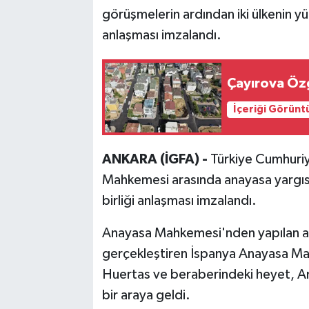
görüşmelerin ardından iki ülkenin yük
anlaşması imzalandı.
Çayırova Özg
İçeriği Görünt
ANKARA (İGFA) -
Türkiye Cumhuri
Mahkemesi arasında anayasa yargısı al
birliği anlaşması imzalandı.
Anayasa Mahkemesi'nden yapılan açı
gerçekleştiren İspanya Anayasa M
Huertas ve beraberindeki heyet, A
bir araya geldi.