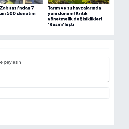
Zabıtası'ndan 7
Tarım ve su havzalarında
 bin 500 denetim
yeni dönem! Kritik
yönetmelik değişiklikleri
'Resmi'leşti