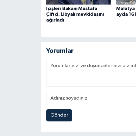
İçişleri Bakanı Mustafa
Malatya 
Çiftçi, Libyalı mevkidaşını
ayda 16
ağırladı
Yorumlar
Gönder