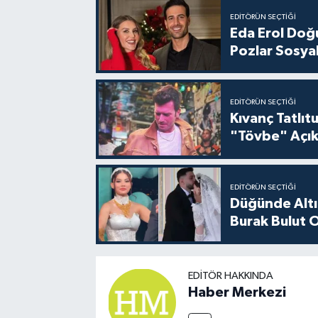
EDITÖRÜN SEÇTIĞI
Eda Erol Doğu
Pozlar Sosyal
EDITÖRÜN SEÇTIĞI
Kıvanç Tatlı
"Tövbe" Açık
EDITÖRÜN SEÇTIĞI
Düğünde Altı
Burak Bulut O
EDITÖR HAKKINDA
Haber Merkezi