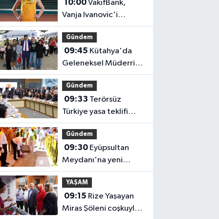
10:00
VakıfBank,
Vanja Ivanovic'i
transfer etti
Gündem
09:45
Kütahya'da
Geleneksel Müderris
Mahallesi Şenliği
Gündem
coşkusu
09:33
Terörsüz
Türkiye yasa teklifi
komisyondan geçti
Gündem
09:30
Eyüpsultan
Meydanı'na yeni
düzenleme
YAŞAM
09:15
Rize Yaşayan
Miras Şöleni coşkuyla