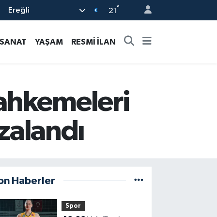
°
Ereğli
21
-SANAT
YAŞAM
RESMİ İLAN
ahkemeleri
mzalandı
on Haberler
Spor