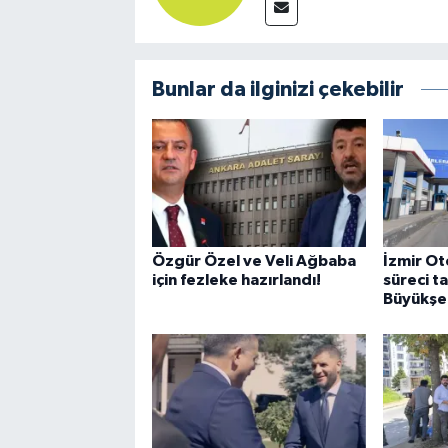
Bunlar da ilginizi çekebilir
Özgür Özel ve Veli Ağbaba
İzmir Ot
için fezleke hazırlandı!
süreci t
Büyükşeh