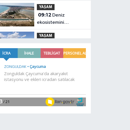
başladı
YAŞAM
09:12
Deniz
ekosistemini
koruyacak proje
YAŞAM
09:09
Siyasetçilere
taş çıkartan Vali
YAŞAM
09:06
Muhtarlardan
makarna yarışı
YAŞAM
09:03
Zabıtadan
gurbetçi yaşlı çifte
yardım eli
YAŞAM
09:00
Kayseri Talas