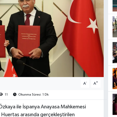
-
+
A
A
11
Okunma Süresi: 1 Dk
Özkaya ile İspanya Anayasa Mahkemesi
Huertas arasında gerçekleştirilen