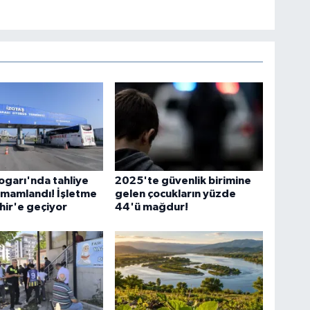
ogarı'nda tahliye
2025'te güvenlik birimine
amamlandı! İşletme
gelen çocukların yüzde
ir'e geçiyor
44'ü mağdur!