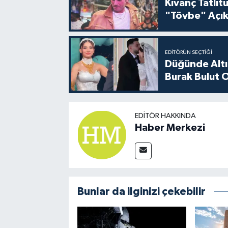
Kıvanç Tatlı
"Tövbe" Açık
EDITÖRÜN SEÇTIĞI
Düğünde Altı
Burak Bulut O
EDITÖR HAKKINDA
Haber Merkezi
Bunlar da ilginizi çekebilir