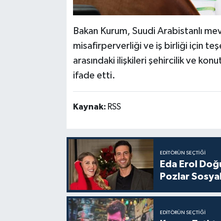
Bakan Kurum, Suudi Arabistanlı mev
misafirperverliği ve iş birliği için 
arasındaki ilişkileri şehircilik ve kon
ifade etti.
Kaynak:
RSS
EDITÖRÜN SEÇTIĞI
Eda Erol Doğu
Pozlar Sosyal
EDITÖRÜN SEÇTIĞI