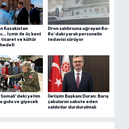
n Kazakistan
Dron saldırısına uğrayan Ro-
... İzmir ile üç kent
Ro'daki yaralı personelin
 ticaret ve kültür
tedavisi sürüyor
 hedefi
 Somali'deki yetim
İletişim Başkanı Duran: Barış
a gıda ve giyecek
çabalarını sabote eden
saldırılar durdurulmalı