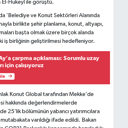
El-Hukeyl ile görüştü.
da 'Belediye ve Konut Sektörleri Alanında
yla birlikte şehir planlama, konut, altyapı,
lamaları başta olmak üzere birçok alanda
 iş birliğinin geliştirilmesi hedefleniyor.
Ay'a çarpma açıklaması: Sorumlu uzay
 için çalışıyoruz
üle
lak Konut Global tarafından Mekke'de
esi hakkında değerlendirmelerde
zde 25'lik bölümünün yabancı yatırımcılara
mutabakata varıldığı ifade edildi. Bakan