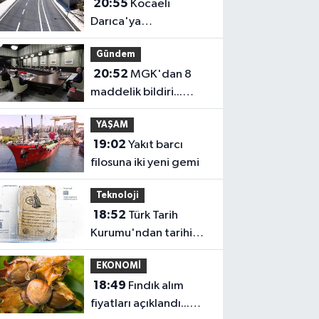
20:55
Kocaeli
Darıca'ya
Büyükşehir'den
Gündem
modern ulaşım yatırımı
20:52
MGK'dan 8
maddelik bildiri...
Terörsüz Türkiye,
YAŞAM
bölgesel güvenlik ve
19:02
Yakıt barcı
Gazze mesajı
filosuna iki yeni gemi
Teknoloji
18:52
Türk Tarih
Kurumu'ndan tarihi
içerikler tek
EKONOMİ
platformda
18:49
Fındık alım
fiyatları açıklandı...