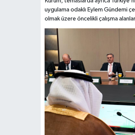
Kurum, temaslarda ayrıca Türkiye'n
uygulama odaklı Eylem Gündemi çerç
olmak üzere öncelikli çalışma alanları