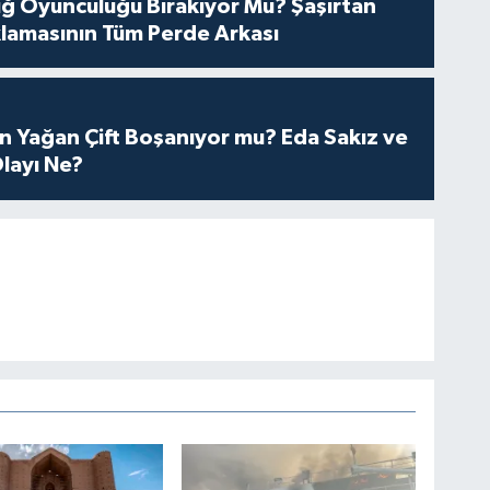
tuğ Oyunculuğu Bırakıyor Mu? Şaşırtan
lamasının Tüm Perde Arkası
n Yağan Çift Boşanıyor mu? Eda Sakız ve
layı Ne?