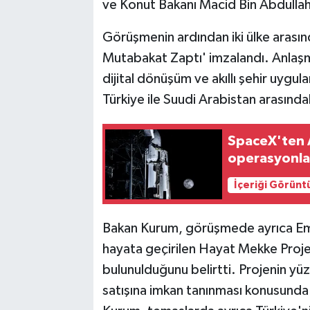
ve Konut Bakanı Macid Bin Abdullah 
Görüşmenin ardından iki ülke arasın
Mutabakat Zaptı' imzalandı. Anlaşma
dijital dönüşüm ve akıllı şehir uygu
Türkiye ile Suudi Arabistan arasındaki
SpaceX'ten 
operasyonları
İçeriği Görünt
Bakan Kurum, görüşmede ayrıca Em
hayata geçirilen Hayat Mekke Proj
bulunulduğunu belirtti. Projenin yü
satışına imkan tanınması konusunda 