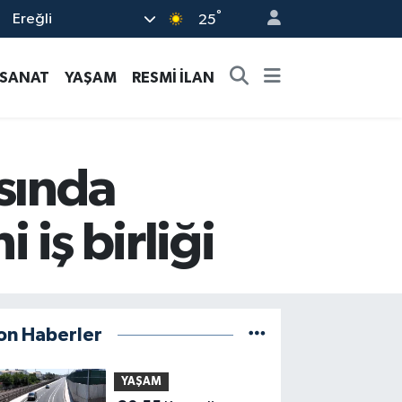
°
Ereğli
25
-SANAT
YAŞAM
RESMİ İLAN
asında
 iş birliği
on Haberler
YAŞAM