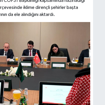
in COP31 Başkanlığı kapsamında hazırladığı
evesinde iklime dirençli şehirler başta
nın da ele alındığını aktardı.