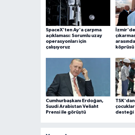
SpaceX'ten Ay'a çarpma
İzmir'de
açıklaması: Sorumlu uzay
çıkarması
operasyonları için
arasında
çalışıyoruz
köprüsü
Cumhurbaşkanı Erdoğan,
TSK'dan
Suudi Arabistan Veliaht
çocuklar
Prensi ile görüştü
desteği