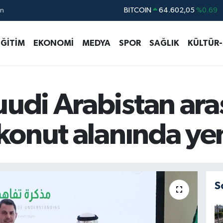
ın
DOLAR
47,5986
%0.06
EURO
55,0700
%0.1
EĞİTİM
EKONOMİ
MEDYA
SPOR
SAĞLIK
KÜLTÜR
STERLİN
64,2438
%0.21
GRAM ALTIN
6518.23
%0.39
BİST100
13.703
%0
uudi Arabistan ar
 konut alanında yeni
S