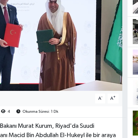
-
+
A
A
4
Okunma Süresi: 1 Dk
ği Bakanı Murat Kurum, Riyad'da Suudi
nı Macid Bin Abdullah El-Hukeyl ile bir araya