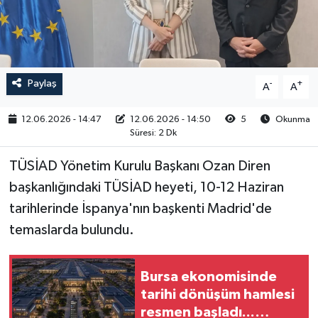
RESMİ İLAN
Paylaş
-
+
A
A
12.06.2026 - 14:47
12.06.2026 - 14:50
5
Okunma
Süresi: 2 Dk
TÜSİAD Yönetim Kurulu Başkanı Ozan Diren
başkanlığındaki TÜSİAD heyeti, 10-12 Haziran
tarihlerinde İspanya'nın başkenti Madrid'de
temaslarda bulundu.
Bursa ekonomisinde
tarihi dönüşüm hamlesi
resmen başladı...