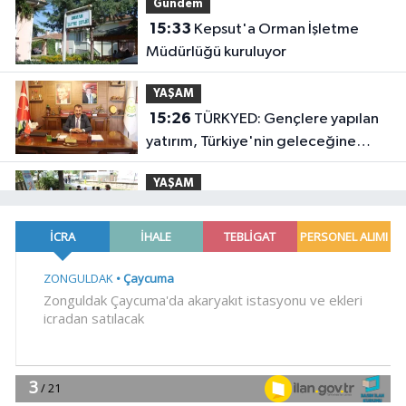
Gündem
15:33
Kepsut'a Orman İşletme
Müdürlüğü kuruluyor
YAŞAM
15:26
TÜRKYED: Gençlere yapılan
yatırım, Türkiye'nin geleceğine
yatırımdır
YAŞAM
15:20
Bursa'da 'Osmangazi
Okuyor'un yeni durağı Yeniceabat
oldu
Gündem
15:14
Muğla'da Başkan Ahmet
Aras'tan 'hukuk müşavirliği'
açıklaması
Spor
15:09
Çayırova'da, geleceğin