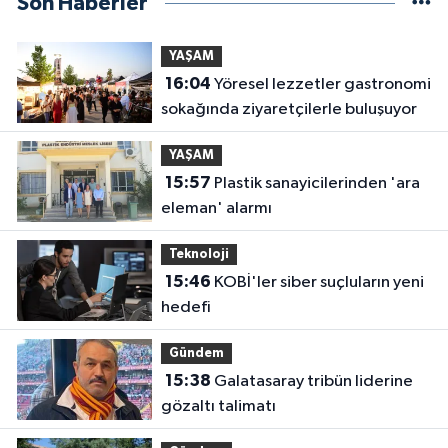
Son Haberler
YAŞAM
16:04
Yöresel lezzetler gastronomi
sokağında ziyaretçilerle buluşuyor
YAŞAM
15:57
Plastik sanayicilerinden 'ara
eleman' alarmı
Teknoloji
15:46
KOBİ'ler siber suçluların yeni
hedefi
Gündem
15:38
Galatasaray tribün liderine
gözaltı talimatı