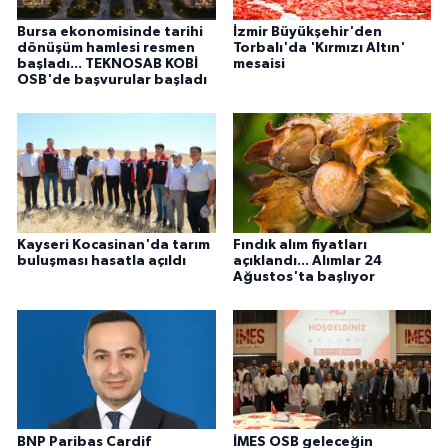
Bursa ekonomisinde tarihi
İzmir Büyükşehir'den
dönüşüm hamlesi resmen
Torbalı'da 'Kırmızı Altın'
başladı... TEKNOSAB KOBİ
mesaisi
OSB'de başvurular başladı
Kayseri Kocasinan'da tarım
Fındık alım fiyatları
buluşması hasatla açıldı
açıklandı... Alımlar 24
Ağustos'ta başlıyor
BNP Paribas Cardif
İMES OSB geleceğin