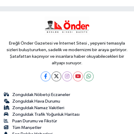
basketbolcuları seçmelerde ter
döktü
Genel
15:06
ACI HABER GELDİ
Ereğli Önder Gazetesi ve İnternet Sitesi , yepyeni temasıyla
sizleri buluştururken, sadelik ve modernizmi bir araya getiriyor.
Şatafattan kaçınıyor ve insanlara haber okuyabilecekleri bir
altyapı sunuyor.
Zonguldak Nöbetçi Eczaneler
Zonguldak Hava Durumu
Zonguldak Namaz Vakitleri
Zonguldak Trafik Yoğunluk Haritası
Puan Durumu ve Fikstür
Tüm Manşetler