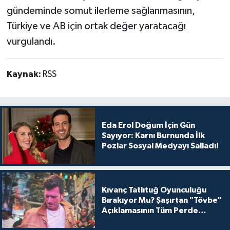
gündeminde somut ilerleme sağlanmasının,
Türkiye ve AB için ortak değer yaratacağı
vurgulandı.
Kaynak:
RSS
Eda Erol Doğum İçin Gün
Sayıyor: Karnı Burnunda İlk
Pozlar Sosyal Medyayı Salladı!
Kıvanç Tatlıtuğ Oyunculuğu
Bırakıyor Mu? Şaşırtan "Tövbe"
Açıklamasının Tüm Perde
Arkası