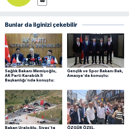
Bunlar da ilginizi çekebilir
Sağlık Bakanı Memişoğlu,
Gençlik ve Spor Bakanı Bak,
AK Parti Karabük İl
Amasya'da konuştu:
Başkanlığı'nda konuştu:
Bakan Uraloğlu, Sivas'ta
ÖZGÜR ÖZEL,