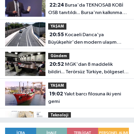
22:24
Bursa'da TEKNOSAB KOBİ
OSB tanıtıldı... Bursa'nın kalkınma
yolculuğunda yeni dönem
YAŞAM
20:55
Kocaeli Darıca'ya
Büyükşehir'den modern ulaşım
yatırımı
Gündem
20:52
MGK'dan 8 maddelik
bildiri... Terörsüz Türkiye, bölgesel
güvenlik ve Gazze mesajı
YAŞAM
19:02
Yakıt barcı filosuna iki yeni
gemi
Teknoloji
18:52
Türk Tarih Kurumu'ndan tarihi
içerikler tek platformda