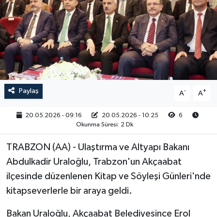
RESMİ İLAN
Paylaş
-
+
A
A
20.05.2026 - 09:16
20.05.2026 - 10:25
6
Okunma Süresi: 2 Dk
TRABZON (AA) - Ulaştırma ve Altyapı Bakanı
Abdulkadir Uraloğlu, Trabzon'un Akçaabat
ilçesinde düzenlenen Kitap ve Söyleşi Günleri'nde
kitapseverlerle bir araya geldi.
Bakan Uraloğlu, Akçaabat Belediyesince Erol