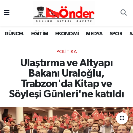
GÜNCEL
Zonguldak Nöbetçi Eczaneler
GÜNCEL
EĞİTİM
EKONOMİ
MEDYA
SPOR
S
EĞİTİM
Zonguldak Hava Durumu
POLITIKA
EKONOMİ
Zonguldak Namaz Vakitleri
Ulaştırma ve Altyapı
MEDYA
Zonguldak Trafik Yoğunluk Haritası
Bakanı Uraloğlu,
Trabzon'da Kitap ve
SPOR
TFF 3.Lig 4.Grup Puan Durumu ve Fikstür
Söyleşi Günleri'ne katıldı
SAĞLIK
Tüm Manşetler
KÜLTÜR-SANAT
Son Dakika Haberleri
YAŞAM
Haber Arşivi