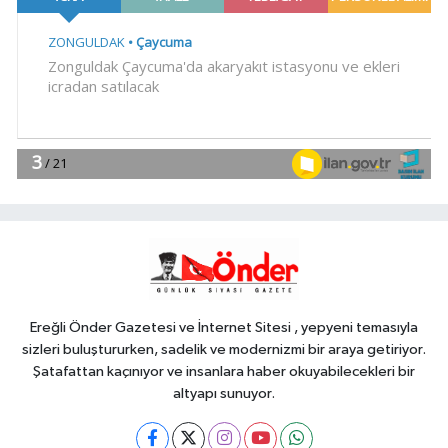
EKONOMİ
18:49
Fındık alım fiyatları
açıklandı... Alımlar 24 Ağustos'ta
başlıyor
Genel
18:48
.
Genel
18:45
HER AKŞAM AYNI ÇİLE!
Ereğli Önder Gazetesi ve İnternet Sitesi , yepyeni temasıyla
sizleri buluştururken, sadelik ve modernizmi bir araya getiriyor.
Şatafattan kaçınıyor ve insanlara haber okuyabilecekleri bir
altyapı sunuyor.