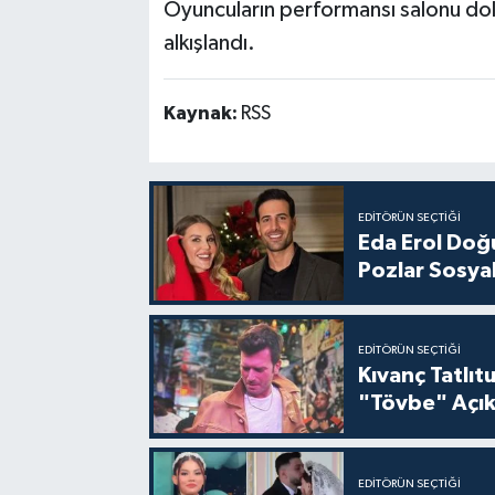
Oyuncuların performansı salonu dol
alkışlandı.
Kaynak:
RSS
EDITÖRÜN SEÇTIĞI
Eda Erol Doğu
Pozlar Sosyal
EDITÖRÜN SEÇTIĞI
Kıvanç Tatlı
"Tövbe" Açık
EDITÖRÜN SEÇTIĞI