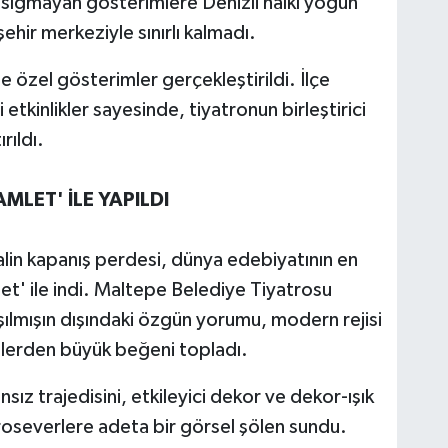
 sığmayan gösterimlere Denizli halkı yoğun
şehir merkeziyle sınırlı kalmadı.
 özel gösterimler gerçekleştirildi. İlçe
 etkinlikler sayesinde, tiyatronun birleştirici
rıldı.
MLET' İLE YAPILDI
alin kapanış perdesi, dünya edebiyatının en
let' ile indi. Maltepe Belediye Tiyatrosu
şılmışın dışındaki özgün yorumu, modern rejisi
ilerden büyük beğeni topladı.
ız trajedisini, etkileyici dekor ve dekor-ışık
atroseverlere adeta bir görsel şölen sundu.