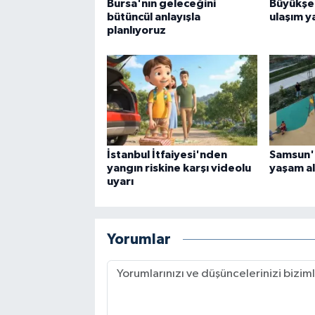
Bursa'nın geleceğini
Büyükşe
bütüncül anlayışla
ulaşım y
planlıyoruz
İstanbul İtfaiyesi'nden
Samsun'
yangın riskine karşı videolu
yaşam al
uyarı
Yorumlar