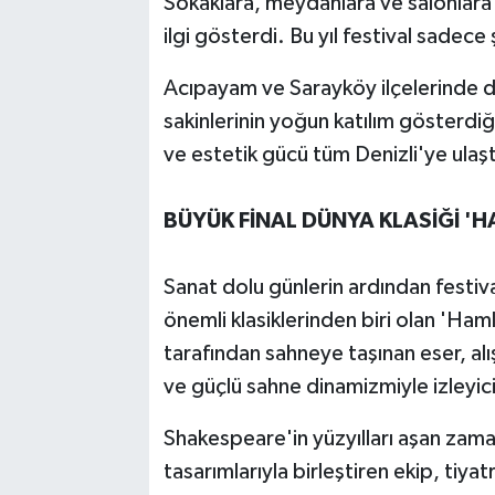
Sokaklara, meydanlara ve salonlara
ilgi gösterdi. Bu yıl festival sadece 
Acıpayam ve Sarayköy ilçelerinde de
sakinlerinin yoğun katılım gösterdiği
ve estetik gücü tüm Denizli'ye ulaştı
BÜYÜK FİNAL DÜNYA KLASİĞİ 'HA
Sanat dolu günlerin ardından festiv
önemli klasiklerinden biri olan 'Ham
tarafından sahneye taşınan eser, alı
ve güçlü sahne dinamizmiyle izleyic
Shakespeare'in yüzyılları aşan zamans
tasarımlarıyla birleştiren ekip, tiy