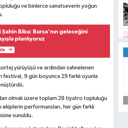
 topluluğu ve binlerce sanatseverin yoğun
u.
i Şahin Biba: Bursa'nın geleceğini
ayışla planlıyoruz
üle
kortej yürüyüşü ve ardından sahnelenen
an festival, 9 gün boyunca 29 farklı oyunla
önüştürdü.
ndan olmak üzere toplam 28 tiyatro topluluğu
ı ekiplerin performansları, her gün farklı
isine sunuldu.