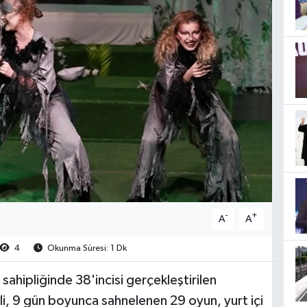
-
+
A
A
4
Okunma Süresi: 1 Dk
sahipliğinde 38'incisi gerçekleştirilen
li, 9 gün boyunca sahnelenen 29 oyun, yurt içi