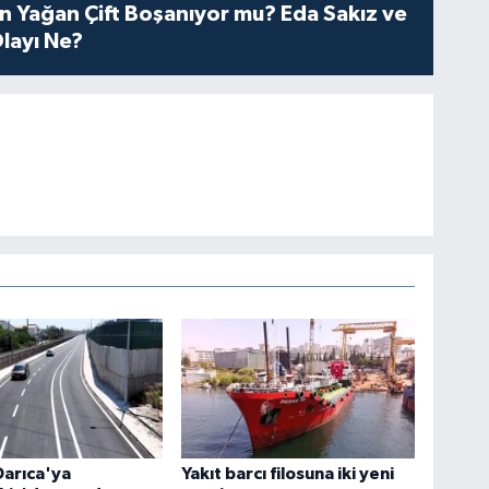
n Yağan Çift Boşanıyor mu? Eda Sakız ve
layı Ne?
Darıca'ya
Yakıt barcı filosuna iki yeni