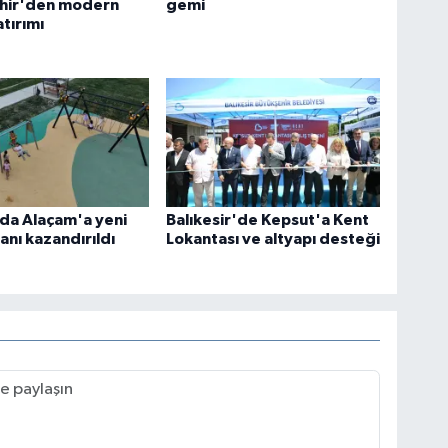
hir'den modern
gemi
atırımı
da Alaçam'a yeni
Balıkesir'de Kepsut'a Kent
anı kazandırıldı
Lokantası ve altyapı desteği