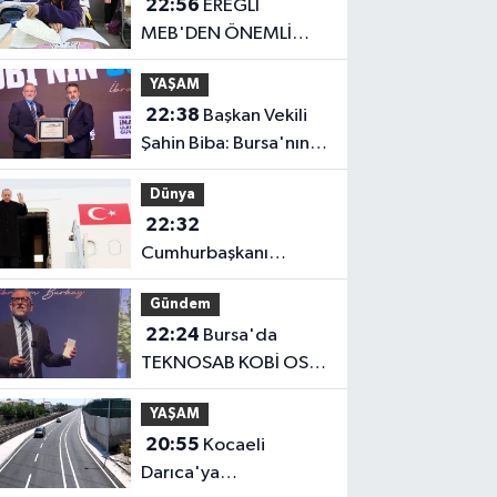
22:56
EREĞLİ
MEB'DEN ÖNEMLİ
AÇIKLAMA
YAŞAM
22:38
Başkan Vekili
Şahin Biba: Bursa'nın
geleceğini bütüncül
Dünya
anlayışla planlıyoruz
22:32
Cumhurbaşkanı
Erdoğan, Suudi
Gündem
Arabistan yolcusu
22:24
Bursa'da
TEKNOSAB KOBİ OSB
tanıtıldı... Bursa'nın
YAŞAM
kalkınma
20:55
Kocaeli
yolculuğunda yeni
Darıca'ya
dönem