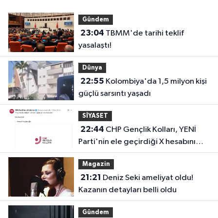
Gündem
23:04
TBMM'de tarihi teklif
yasalaştı!
Dünya
22:55
Kolombiya'da 1,5 milyon kişi
güçlü sarsıntı yaşadı
SİYASET
22:44
CHP Gençlik Kolları, YENİ
Parti'nin ele geçirdiği X hesabını
geri aldı!
Magazin
21:21
Deniz Seki ameliyat oldu!
Kazanın detayları belli oldu
Gündem