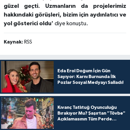
güzel geçti. Uzmanların da projelerimiz
hakkındaki görüşleri, bizim için aydınlatıcı ve
yol gösterici oldu'
diye konuştu.
Kaynak:
RSS
Eda Erol Doğum İçin Gün
Sayıyor: Karnı Burnunda İlk
Pozlar Sosyal Medyayı Salladı!
Kıvanç Tatlıtuğ Oyunculuğu
Bırakıyor Mu? Şaşırtan "Tövbe"
Açıklamasının Tüm Perde
Arkası