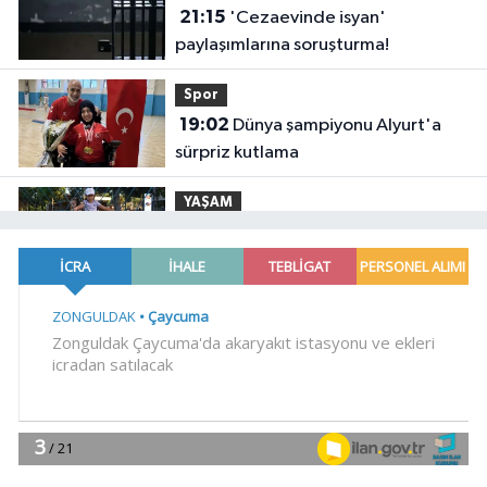
21:15
'Cezaevinde isyan'
paylaşımlarına soruşturma!
Spor
19:02
Dünya şampiyonu Alyurt'a
sürpriz kutlama
YAŞAM
18:55
Derince Sağlıklı Yaşam Parkı
dolup taşıyor
Gündem
18:52
Düzce Jandarması'ndan bir
haftada 184 olaya müdahale... 17
aranan kişi yakalandı
Gündem
18:46
Akçakoca'yı hareketlendiren
cisim!