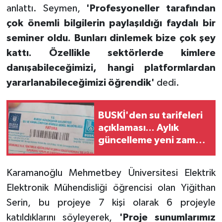
anlattı. Seymen,
'Profesyoneller tarafından
çok önemli bilgilerin paylaşıldığı faydalı bir
seminer oldu. Bunları dinlemek bize çok şey
kattı. Özellikle sektörlerde kimlere
danışabileceğimizi, hangi platformlardan
yararlanabileceğimizi öğrendik'
dedi.
BUSKİ'den su tarifeleri
açıklaması... Aylık
güncelleme yeni zam
uygulaması değil
Karamanoğlu Mehmetbey Üniversitesi Elektrik
Elektronik Mühendisliği öğrencisi olan Yiğithan
Serin, bu projeye 7 kişi olarak 6 projeyle
katıldıklarını söyleyerek,
'Proje sunumlarımız