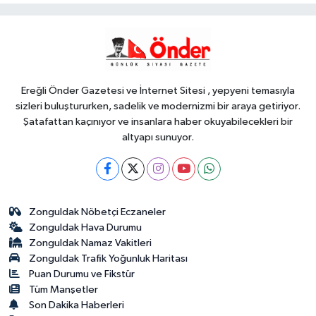
YAŞAM
18:41
İklim değişikliğiyle mücadele
çalışmaları yerinde incelendi
Ereğli Önder Gazetesi ve İnternet Sitesi , yepyeni temasıyla
sizleri buluştururken, sadelik ve modernizmi bir araya getiriyor.
Şatafattan kaçınıyor ve insanlara haber okuyabilecekleri bir
altyapı sunuyor.
Zonguldak Nöbetçi Eczaneler
Zonguldak Hava Durumu
Zonguldak Namaz Vakitleri
Zonguldak Trafik Yoğunluk Haritası
Puan Durumu ve Fikstür
Tüm Manşetler
Son Dakika Haberleri