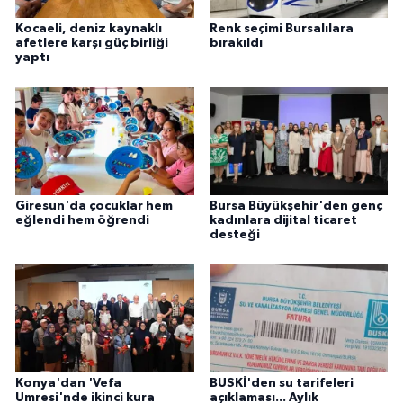
Kocaeli, deniz kaynaklı
Renk seçimi Bursalılara
afetlere karşı güç birliği
bırakıldı
yaptı
Giresun'da çocuklar hem
Bursa Büyükşehir'den genç
eğlendi hem öğrendi
kadınlara dijital ticaret
desteği
Konya'dan 'Vefa
BUSKİ'den su tarifeleri
Umresi'nde ikinci kura
açıklaması... Aylık