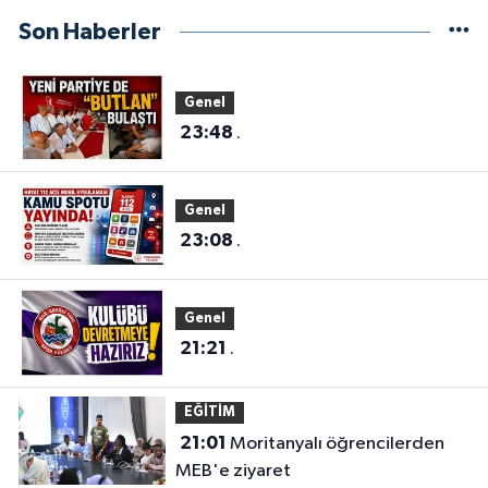
Son Haberler
Genel
23:48
.
Genel
23:08
.
Genel
21:21
.
EĞİTİM
21:01
Moritanyalı öğrencilerden
MEB'e ziyaret