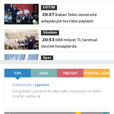
EĞİTİM
20:57
Bakan Tekin üniversite
adaylarıyla tecrübe paylaştı
Gündem
20:53
688 milyon TL tarımsal
destek hesaplarda
Spor
19:02
Yelkencilerin zorlu
mücadelesi ilk günde nefes kesti
YAŞAM
18:55
Bursa'da tarihi eser
operasyonu! 273 sikke ve 18 obje ele
geçirildi
YAŞAM