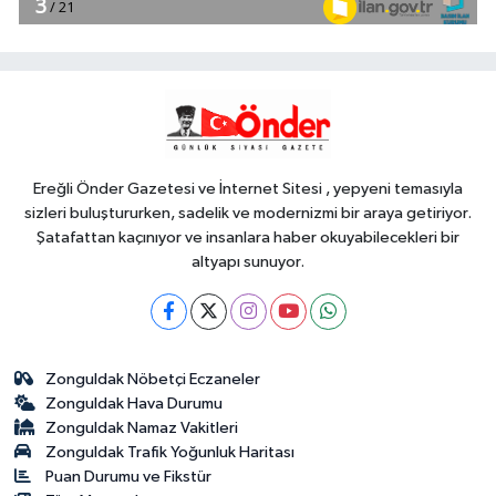
18:51
Eyüpsultan Meydanı
yenileniyor... İlk taşı Nuri Aslan koydu
Teknoloji
18:45
Yapay zeka genç
girişimcilere yeni kapılar açıyor
Ereğli Önder Gazetesi ve İnternet Sitesi , yepyeni temasıyla
sizleri buluştururken, sadelik ve modernizmi bir araya getiriyor.
Şatafattan kaçınıyor ve insanlara haber okuyabilecekleri bir
altyapı sunuyor.
Zonguldak Nöbetçi Eczaneler
Zonguldak Hava Durumu
Zonguldak Namaz Vakitleri
Zonguldak Trafik Yoğunluk Haritası
Puan Durumu ve Fikstür