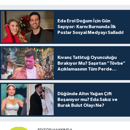
Eda Erol Doğum İçin Gün
Sayıyor: Karnı Burnunda İlk
Pozlar Sosyal Medyayı Salladı!
Kıvanç Tatlıtuğ Oyunculuğu
Bırakıyor Mu? Şaşırtan "Tövbe"
Açıklamasının Tüm Perde
Arkası
Düğünde Altın Yağan Çift
Boşanıyor mu? Eda Sakız ve
Burak Bulut Olayı Ne?