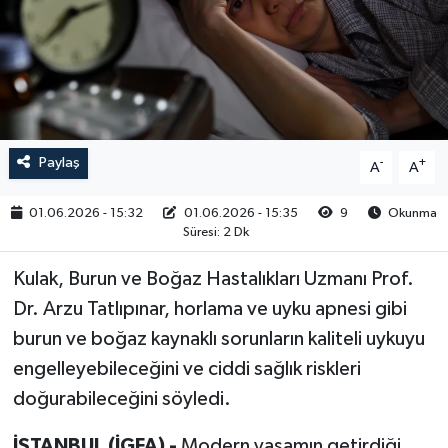
RESMİ İLAN
Paylaş
-
+
A
A
01.06.2026 - 15:32
01.06.2026 - 15:35
9
Okunma
Süresi: 2 Dk
Kulak, Burun ve Boğaz Hastalıkları Uzmanı Prof.
Dr. Arzu Tatlıpınar, horlama ve uyku apnesi gibi
burun ve boğaz kaynaklı sorunların kaliteli uykuyu
engelleyebileceğini ve ciddi sağlık riskleri
doğurabileceğini söyledi.
İSTANBUL (İGFA) -
Modern yaşamın getirdiği