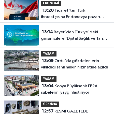
EKONOMİ
13:20
Ticaret'ten Türk
ihracatçısına Endonezya pazarı
rehberi
13:14
Bayer'den Türkiye'deki
girişimcilere 'Dijital Sağlık ve Tarım
Girişimleri Haritası' çağrısı
YAŞAM
13:09
Ordu'da gökdelenlerin
yıkıldığı sahil halkın hizmetine açıldı
YAŞAM
13:04
Konya Büyükşehir FERA
şubelerini yaygınlaştırıyor
Gündem
12:57
RESMİ GAZETEDE