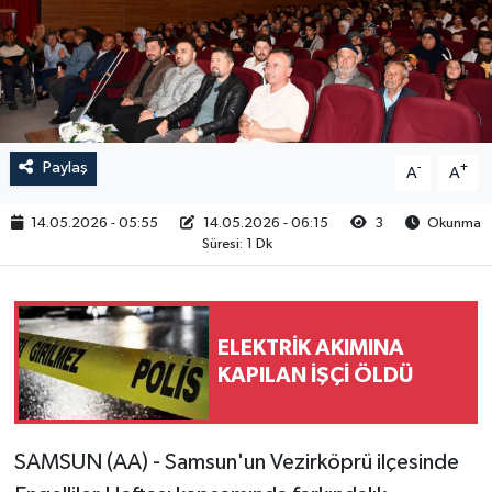
RESMİ İLAN
Paylaş
-
+
A
A
14.05.2026 - 05:55
14.05.2026 - 06:15
3
Okunma
Süresi: 1 Dk
ELEKTRİK AKIMINA
KAPILAN İŞÇİ ÖLDÜ
SAMSUN (AA) - Samsun'un Vezirköprü ilçesinde