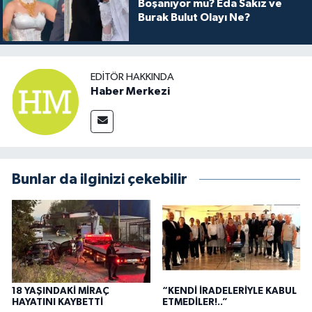
Boşanıyor mu? Eda Sakız ve
Burak Bulut Olayı Ne?
EDITÖR HAKKINDA
Haber Merkezi
Bunlar da ilginizi çekebilir
18 YAŞINDAKİ MİRAÇ
“KENDİ İRADELERİYLE KABUL
HAYATINI KAYBETTİ
ETMEDİLER!..”