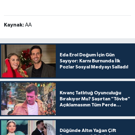
Kaynak:
AA
Eda Erol Doğum İçin Gün
Sayıyor: Karnı Burnunda İlk
Pozlar Sosyal Medyayı Salladı!
Kıvanç Tatlıtuğ Oyunculuğu
Bırakıyor Mu? Şaşırtan "Tövbe"
Açıklamasının Tüm Perde
Arkası
Düğünde Altın Yağan Çift