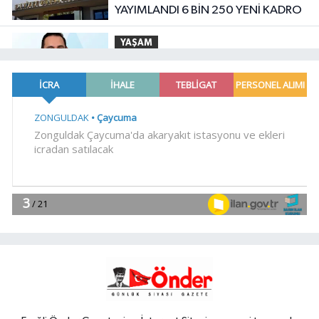
YAYIMLANDI 6 BİN 250 YENİ KADRO
YAŞAM
12:46
'Hazımsızlık' sanılıyor, safra
kesesi iltihabı çıkıyor
YAŞAM
12:38
Bursa Keles'te yollar hem
yenileniyor, hem genişliyor
YAŞAM
12:33
İstanbul'da tarihi mezar
taşlarına saldırı sonrası restorasyon
YAŞAM
12:26
Denizli Büyükşehir'den
Buldan'a dev yatırım