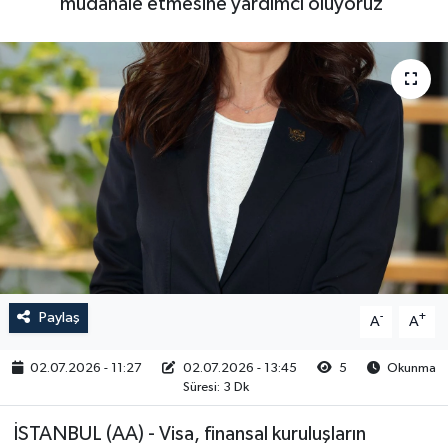
müdahale etmesine yardımcı oluyoruz'
RESMİ İLAN
Paylaş
-
+
A
A
02.07.2026 - 11:27
02.07.2026 - 13:45
5
Okunma
Süresi: 3 Dk
İSTANBUL (AA) - Visa, finansal kuruluşların