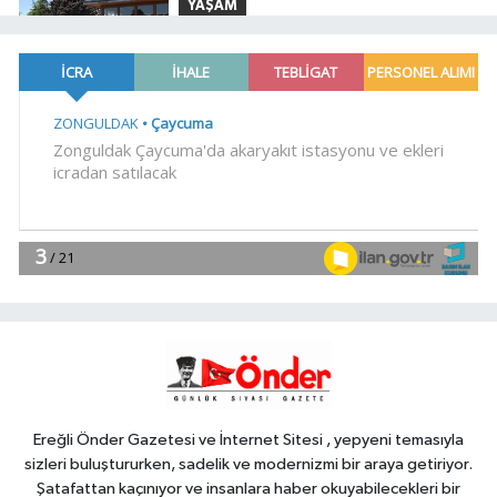
YAŞAM
14:50
Konya'da gençler yaz
okulunda şehri keşfetti
YAŞAM
14:45
Semicenk Ordu'yu salladı
YAŞAM
14:39
TAPSİAD: Ormanları korumak,
üretim gücünü korumaktır
EĞİTİM
14:30
Maltepe'nin başarı oranı
yüzde 94,3
Ereğli Önder Gazetesi ve İnternet Sitesi , yepyeni temasıyla
sizleri buluştururken, sadelik ve modernizmi bir araya getiriyor.
Şatafattan kaçınıyor ve insanlara haber okuyabilecekleri bir