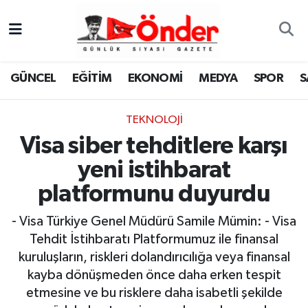
GÜNCEL
Zonguldak Nöbetçi Eczaneler
GÜNCEL
EĞİTİM
EKONOMİ
MEDYA
SPOR
S
EĞİTİM
Zonguldak Hava Durumu
TEKNOLOJI
EKONOMİ
Zonguldak Namaz Vakitleri
Visa siber tehditlere karşı
MEDYA
Zonguldak Trafik Yoğunluk Haritası
yeni istihbarat
platformunu duyurdu
SPOR
TFF 3.Lig 4.Grup Puan Durumu ve Fikstür
- Visa Türkiye Genel Müdürü Samile Mümin: - Visa
SAĞLIK
Tüm Manşetler
Tehdit İstihbaratı Platformumuz ile finansal
kuruluşların, riskleri dolandırıcılığa veya finansal
KÜLTÜR-SANAT
Son Dakika Haberleri
kayba dönüşmeden önce daha erken tespit
etmesine ve bu risklere daha isabetli şekilde
YAŞAM
Haber Arşivi