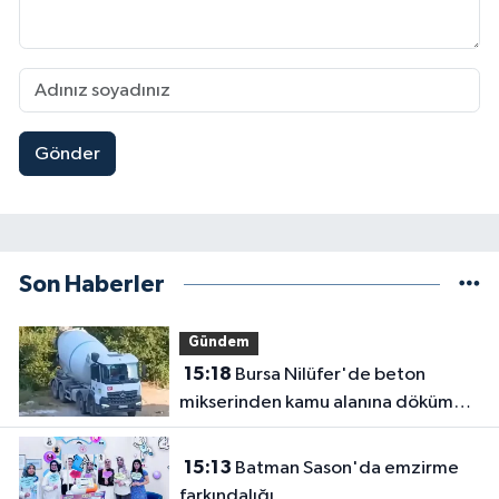
Gönder
Son Haberler
Gündem
15:18
Bursa Nilüfer'de beton
mikserinden kamu alanına döküme
150 bin TL ceza
15:13
Batman Sason'da emzirme
farkındalığı