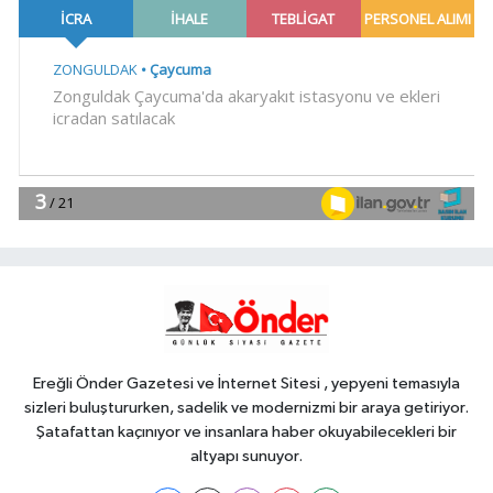
operasyonu! 273 sikke ve 18 obje ele
geçirildi
YAŞAM
18:51
Eyüpsultan Meydanı
yenileniyor... İlk taşı Nuri Aslan koydu
Teknoloji
18:45
Yapay zeka genç
girişimcilere yeni kapılar açıyor
YAŞAM
18:37
Gebze'nin geleceği için
Başkent'te güçlü temaslar
Ereğli Önder Gazetesi ve İnternet Sitesi , yepyeni temasıyla
sizleri buluştururken, sadelik ve modernizmi bir araya getiriyor.
Şatafattan kaçınıyor ve insanlara haber okuyabilecekleri bir
altyapı sunuyor.