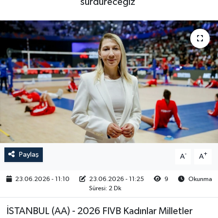
sürdüreceğiz'
RESMİ İLAN
Paylaş
-
+
A
A
23.06.2026 - 11:10
23.06.2026 - 11:25
9
Okunma
Süresi: 2 Dk
İSTANBUL (AA) - 2026 FIVB Kadınlar Milletler