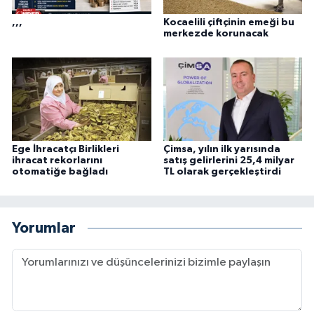
,,,
Kocaelili çiftçinin emeği bu
merkezde korunacak
Ege İhracatçı Birlikleri
Çimsa, yılın ilk yarısında
ihracat rekorlarını
satış gelirlerini 25,4 milyar
otomatiğe bağladı
TL olarak gerçekleştirdi
Yorumlar