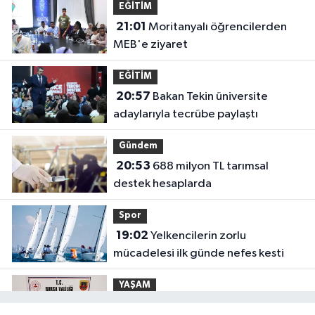
EĞİTİM
21:01
Moritanyalı öğrencilerden
MEB'e ziyaret
EĞİTİM
20:57
Bakan Tekin üniversite
adaylarıyla tecrübe paylaştı
Gündem
20:53
688 milyon TL tarımsal
destek hesaplarda
Spor
19:02
Yelkencilerin zorlu
mücadelesi ilk günde nefes kesti
YAŞAM
18:55
Bursa'da tarihi eser