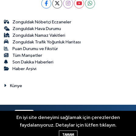
Zonguldak Nöbetçi Eczaneler
Zonguldak Hava Durumu
Zonguldak Namaz Vakitleri
Zonguldak Trafik Yoğunluk Haritası
Puan Durumu ve Fikstür
Tüm Manşetler
Son Dakika Haberleri
Haber Arşivi
Künye
RSS
Copyright © 2023. Her hakkı saklıdır.
En iyi site deneyimi sağlamak için çerezlerden
faydalanıyoruz. Detaylar için lütfen tıklayın.
Haber Yazılımı:
TE Bilişim
TAMAM