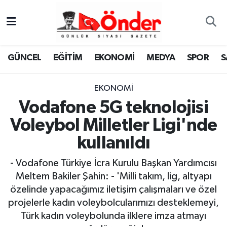
GÜNCEL
Zonguldak Nöbetçi Eczaneler
GÜNCEL
EĞİTİM
EKONOMİ
MEDYA
SPOR
S
EĞİTİM
Zonguldak Hava Durumu
EKONOMİ
EKONOMİ
Zonguldak Namaz Vakitleri
Vodafone 5G teknolojisi
MEDYA
Zonguldak Trafik Yoğunluk Haritası
Voleybol Milletler Ligi'nde
kullanıldı
SPOR
TFF 3.Lig 4.Grup Puan Durumu ve Fikstür
- Vodafone Türkiye İcra Kurulu Başkan Yardımcısı
SAĞLIK
Tüm Manşetler
Meltem Bakiler Şahin: - 'Milli takım, lig, altyapı
özelinde yapacağımız iletişim çalışmaları ve özel
KÜLTÜR-SANAT
Son Dakika Haberleri
projelerle kadın voleybolcularımızı desteklemeyi,
Türk kadın voleybolunda ilklere imza atmayı
YAŞAM
Haber Arşivi