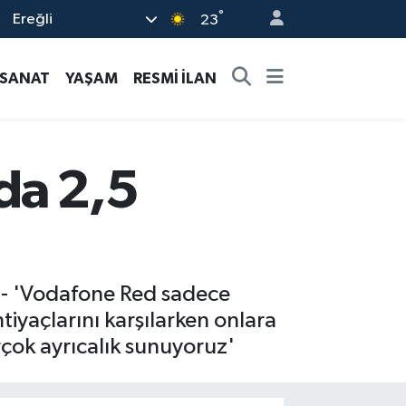
°
Ereğli
23
-SANAT
YAŞAM
RESMİ İLAN
lda 2,5
: - 'Vodafone Red sadece
htiyaçlarını karşılarken onlara
çok ayrıcalık sunuyoruz'