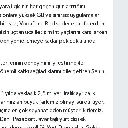
ayata ilgisinin her geçen gün arttığını
 onlara yüksek GB ve sınırsız uygulamalar
 birlikte, Vodafone Red sadece tarifelerden
zin uçtan uca iletişim ihtiyaçlarını karşılarken
eden yeme içmeye kadar pek çok alanda
erilerinin deneyimini iyileştirmekle
nemli katkı sağladıklarını dile getiren Şahin,
ılda yaklaşık 2,5 milyar liralık ayrıcalık
ıklarımız en büyük farkımız olmayı sürdürüyor.
dışına en çok seyahat eden müşteri kitlemiz.
hil Pasaport, avantajlı yurt dışı ek
ernet durma özelliği, Yurt Dışına Hoş Geldin