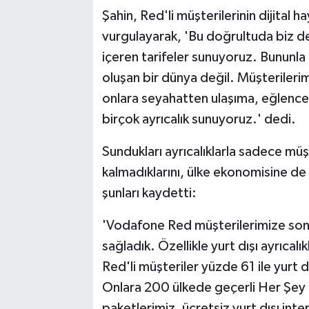
Şahin, Red'li müşterilerinin dijital h
vurgulayarak, 'Bu doğrultuda biz de
içeren tarifeler sunuyoruz. Bununla
oluşan bir dünya değil. Müşterilerimi
onlara seyahatten ulaşıma, eğlenc
birçok ayrıcalık sunuyoruz.' dedi.
Sundukları ayrıcalıklarla sadece müşt
kalmadıklarını, ülke ekonomisine de ö
şunları kaydetti:
'Vodafone Red müşterilerimize son 1 y
sağladık. Özellikle yurt dışı ayrıcal
Red'li müşteriler yüzde 61 ile yurt 
Onlara 200 ülkede geçerli Her Şey Da
paketlerimiz, ücretsiz yurt dışı int