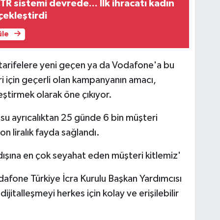
TR sistemi devrede... İlk ihracatı kadın
çekleştirdi
üle
u tarifelere yeni geçen ya da Vodafone'a bu
ri için geçerli olan kampanyanın amacı,
leştirmek olarak öne çıkıyor.
u ayrıcalıktan 25 günde 6 bin müşteri
n liralık fayda sağlandı.
t dışına en çok seyahat eden müşteri kitlemiz'
fone Türkiye İcra Kurulu Başkan Yardımcısı
ijitalleşmeyi herkes için kolay ve erişilebilir