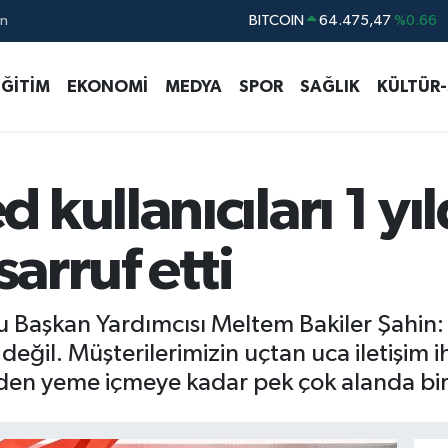
ın
DOLAR
47,5971
%0.05
EURO
55,1336
%0.18
EĞİTİM
EKONOMİ
MEDYA
SPOR
SAĞLIK
KÜLTÜR
STERLİN
64,2534
%0.22
GRAM ALTIN
6518.23
%0.39
BİST100
13.703
%0
kullanıcıları 1 yı
BITCOIN
64.475,47
%0.66
sarruf etti
lu Başkan Yardımcısı Meltem Bakiler Şahin
değil. Müşterilerimizin uçtan uca iletişim i
den yeme içmeye kadar pek çok alanda bir