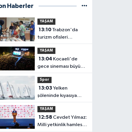
on Haberler
YAŞAM
13:10
Trabzon'da
turizm ofisleri
turistlerin rehberi
YAŞAM
oluyor
13:04
Kocaeli'de
gece sineması büyük
ilgi görüyor
Spor
13:03
Yelken
şöleninde kıyasıya
mücadele başlıyor
YAŞAM
12:58
Cevdet Yılmaz:
Milli yetkinlik hamlesi