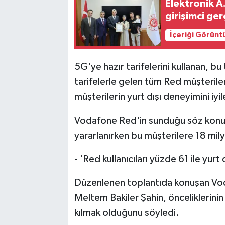
Elektronik A.
girişimci ger
İçeriği Görünt
5G'ye hazır tarifelerini kullanan, b
tarifelerle gelen tüm Red müşterile
müşterilerin yurt dışı deneyimini iyi
Vodafone Red'in sunduğu söz konus
yararlanırken bu müşterilere 18 milyo
- 'Red kullanıcıları yüzde 61 ile yur
Düzenlenen toplantıda konuşan Voda
Meltem Bakiler Şahin, önceliklerinin d
kılmak olduğunu söyledi.