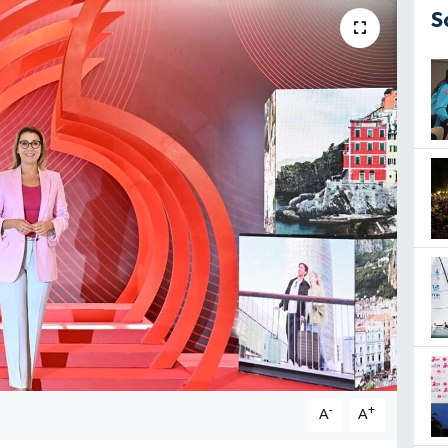
S
-
+
A
A