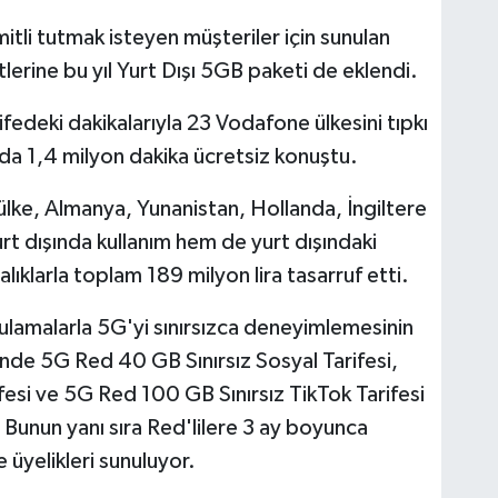
imitli tutmak isteyen müşteriler için sunulan
lerine bu yıl Yurt Dışı 5GB paketi de eklendi.
rifedeki dakikalarıyla 23 Vodafone ülkesini tıpkı
mda 1,4 milyon dakika ücretsiz konuştu.
5 ülke, Almanya, Yunanistan, Hollanda, İngiltere
urt dışında kullanım hem de yurt dışındaki
calıklarla toplam 189 milyon lira tasarruf etti.
ygulamalarla 5G'yi sınırsızca deneyimlemesinin
de 5G Red 40 GB Sınırsız Sosyal Tarifesi,
esi ve 5G Red 100 GB Sınırsız TikTok Tarifesi
 Bunun yanı sıra Red'lilere 3 ay boyunca
yelikleri sunuluyor.