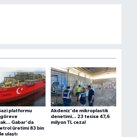
azi platformu
Akdeniz'de mikroplastik
e göreve
denetimi... 23 tesise 47,6
ak... Gabar'da
milyon TL ceza!
etrol üretimi 83 bin
e ulaştı