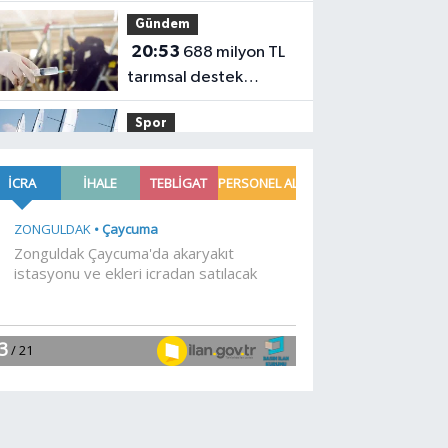
tecrübe paylaştı
Gündem
20:53
688 milyon TL
tarımsal destek
hesaplarda
Spor
19:02
Yelkencilerin
zorlu mücadelesi ilk
günde nefes kesti
YAŞAM
18:55
Bursa'da tarihi
eser operasyonu! 273
sikke ve 18 obje ele
YAŞAM
geçirildi
18:51
Eyüpsultan
Meydanı yenileniyor...
İlk taşı Nuri Aslan
Teknoloji
koydu
18:45
Yapay zeka