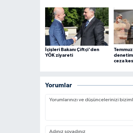
İçişleri Bakanı Çiftçi'den
Temmuz'
YÖK ziyareti
denetim
ceza kes
Yorumlar