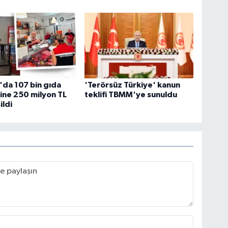
da 107 bin gıda
'Terörsüz Türkiye' kanun
ine 250 milyon TL
teklifi TBMM'ye sunuldu
ildi