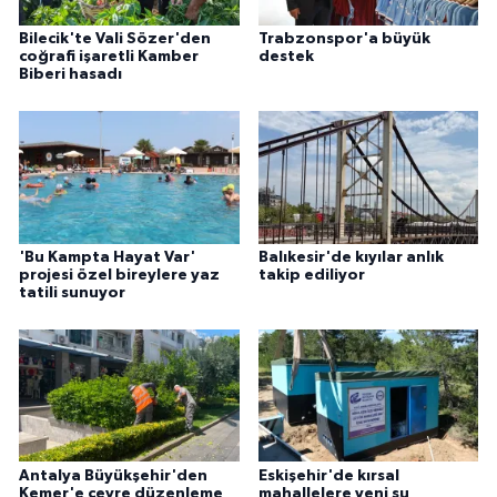
Bilecik'te Vali Sözer'den
Trabzonspor'a büyük
coğrafi işaretli Kamber
destek
Biberi hasadı
'Bu Kampta Hayat Var'
Balıkesir'de kıyılar anlık
projesi özel bireylere yaz
takip ediliyor
tatili sunuyor
Antalya Büyükşehir'den
Eskişehir'de kırsal
Kemer'e çevre düzenleme
mahallelere yeni su