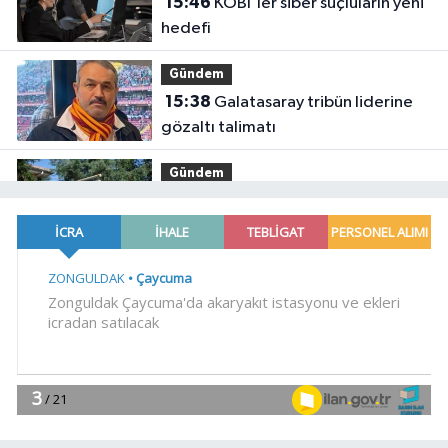
15:46
KOBİ'ler siber suçluların yeni
hedefi
Gündem
15:38
Galatasaray tribün liderine
gözaltı talimatı
Gündem
15:33
Kepsut'a Orman İşletme
Müdürlüğü kuruluyor
YAŞAM
15:26
TÜRKYED: Gençlere yapılan
yatırım, Türkiye'nin geleceğine
yatırımdır
YAŞAM
15:20
Bursa'da 'Osmangazi
Okuyor'un yeni durağı Yeniceabat
oldu