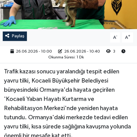
RESMİ İLAN
Paylaş
-
+
A
A
26.06.2026 - 10:00
26.06.2026 - 10:40
3
Okunma Süresi: 1 Dk
Trafik kazası sonucu yaralandığı tespit edilen
yavru tilki, Kocaeli Büyükşehir Belediyesi
bünyesindeki Ormanya'da hayata geçirilen
'Kocaeli Yaban Hayatı Kurtarma ve
Rehabilitasyon Merkezi'nde yeniden hayata
tutundu. Ormanya'daki merkezde tedavi edilen
yavru tilki, kısa sürede sağlığına kavuşma yolunda
önemli bir mesafe kat etti.