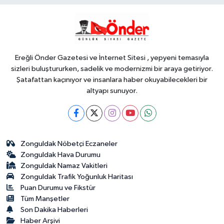
Gündem
15:14
Muğla'da Başkan Ahmet
Aras'tan 'hukuk müşavirliği'
açıklaması
Ereğli Önder Gazetesi ve İnternet Sitesi , yepyeni temasıyla
sizleri buluştururken, sadelik ve modernizmi bir araya getiriyor.
Şatafattan kaçınıyor ve insanlara haber okuyabilecekleri bir
altyapı sunuyor.
Zonguldak Nöbetçi Eczaneler
Zonguldak Hava Durumu
Zonguldak Namaz Vakitleri
Zonguldak Trafik Yoğunluk Haritası
Puan Durumu ve Fikstür
Tüm Manşetler
Son Dakika Haberleri
Haber Arşivi