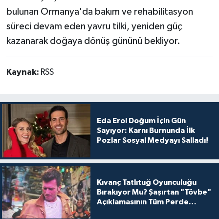
bulunan Ormanya'da bakım ve rehabilitasyon
süreci devam eden yavru tilki, yeniden güç
kazanarak doğaya dönüş gününü bekliyor.
Kaynak:
RSS
Eda Erol Doğum İçin Gün
Sayıyor: Karnı Burnunda İlk
Pozlar Sosyal Medyayı Salladı!
Kıvanç Tatlıtuğ Oyunculuğu
Bırakıyor Mu? Şaşırtan "Tövbe"
Açıklamasının Tüm Perde
Arkası